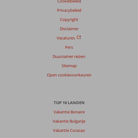
onze
Cookiebeleid
klanten
Privacybeleid
Taal
Copyright
Nederlands (BE + NL) (36)
Disclaimer
Filter
reisgezelschap
Vacatures
Alle
Pers
Sorteren
Duurzamer reizen
op
Sitemap
datum (nieuw > oud)
Open cookievoorkeuren
Sjoerd
9,0
Nederland
Met partner
,
TOP 10 LANDEN
25 maart 2023
Vakantie Bonaire
Vakantie Bulgarije
Over
Vakantie Curacao
Hurghada-