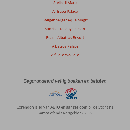
Stella di Mare
Sunrise
Crystal
Ali Baba Palace
Bay
Steigenberger Aqua Magic
Resort
Grand
Sunrise Holidays Resort
Select:
Beach Albatros Resort
Geweldige
accommodatie!
Albatros Palace
Indien
Alf Leila Wa Leila
mogelijk
komen
wij
graag
terug.
Gegarandeerd veilig boeken en betalen
Algemene indruk
9
Eten
8
Ligging
8
Kamers
8
Service
10
Kindvriendelijk
-
Corendon is lid van ABTO en aangesloten bij de Stichting
Prijs/kwaliteit
9
Wifi kwaliteit
8
Garantiefonds Reisgelden (SGR).
Paulus