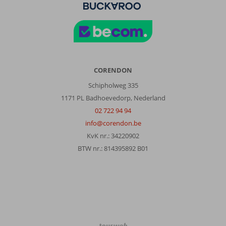
10
Nederland
Met partner
,
23 maart 2023
Over
Hurghada-
CORENDON
Stad:
Schipholweg 335
Erg
1171 PL Badhoevedorp, Nederland
mooi
02 722 94 94
en
goed
info@corendon.be
onderhouden
KvK nr.: 34220902
hotel
BTW nr.: 814395892 B01
direct
aan
een
prive
strand.
Over
Sunrise