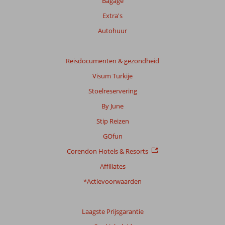
Bagage
over
onze
Extra's
beoordelingen.
Autohuur
Totale
score
Reisdocumenten & gezondheid
Visum Turkije
Gebaseerd
op:
Stoelreservering
41
By June
beoordelingen
Stip Reizen
GOfun
Scoreverdeling
Corendon Hotels & Resorts
Algemene indruk
9,2
Eten
8,6
Ligging
8,8
Kamers
8,8
Affiliates
Service
9,1
Kindvriendelijk
8,0
*Actievoorwaarden
Prijs/kwaliteit
8,5
Wifi kwaliteit
6,5
Ervaringen
Laagste Prijsgarantie
van