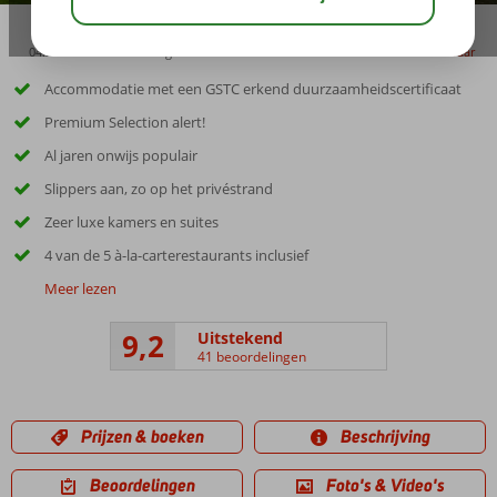
04:50
00:20
aug 34°
C
delen
bewaar
Accommodatie met een GSTC erkend duurzaamheidscertificaat
Premium Selection alert!
Al jaren onwijs populair
Slippers aan, zo op het privéstrand
Zeer luxe kamers en suites
4 van de 5 à-la-carterestaurants inclusief
Meer lezen
9,2
Uitstekend
41 beoordelingen
Prijzen & boeken
Beschrijving
Beoordelingen
Foto's & Video's