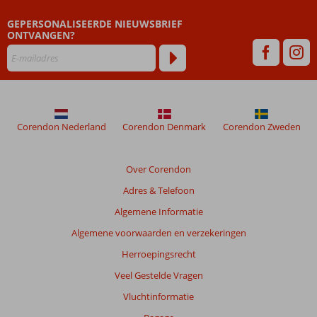
Beoordelingen
GEPERSONALISEERDE NIEUWSBRIEF
die
ONTVANGEN?
ouder
zijn
dan
48
maanden
worden
niet
Corendon Nederland
Corendon Denmark
Corendon Zweden
meer
weergegeven
om
Over Corendon
de
Adres & Telefoon
relevantie
van
Algemene Informatie
de
Algemene voorwaarden en verzekeringen
getoonde
beoordelingen
Herroepingsrecht
te
Veel Gestelde Vragen
garanderen.
Meer
Vluchtinformatie
info