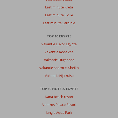
komst
Last minute Kreta
van
Last minute Sicilie
Tui.
Onze
Last minute Sardinie
vrees
is
TOP 10 EGYPTE
dat
het
Vakantie Luxor Egypte
nog
Vakantie Rode Zee
veel
duurder
Vakantie Hurghada
gaat
Vakantie Sharm el Sheikh
worden.
Het
Vakantie Nijlcruise
resort
is
TOP 10 HOTELS EGYPTE
op
alle
Dana beach resort
fronten
Albatros Palace Resort
fantastisch.
Jungle Aqua Park
Over