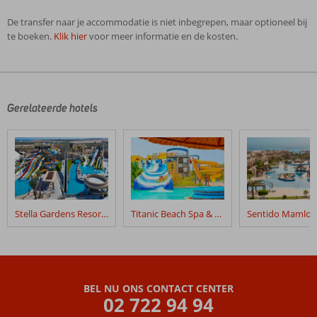
De transfer naar je accommodatie is niet inbegrepen, maar optioneel bij
te boeken.
Klik hier
voor meer informatie en de kosten.
De
beoordelingen
zijn
door
Gerelateerde hotels
onze
klanten
geschreven
na
hun
verblijf
in
Stella Gardens Resort & Spa Makadi Bay
Titanic Beach Spa & Aqua Park
Sunrise
Crystal
Bay
Resort
Grand
BEL NU ONS CONTACT CENTER
Select
02 722 94 94