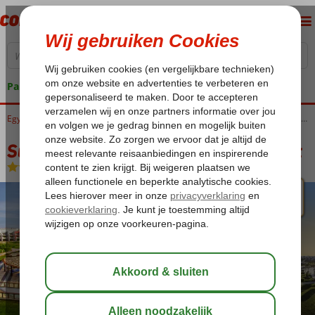
Pakketgarantie
Home
Egypte
Rode Zee
Hurghada
Hurghada-Stad
Sunrise Crystal Bay Resort Grand Select
Sunrise Crystal Bay Resort Grand Select
All Inclusive
-
Hotel