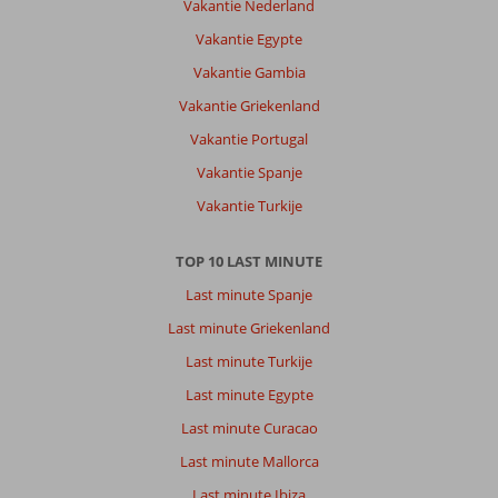
Stad:
Vakantie Nederland
Als
Vakantie Egypte
trouwe
Vakantie Gambia
repeaters
komen
Vakantie Griekenland
wij
Vakantie Portugal
hier
graag.
Vakantie Spanje
Wij
Vakantie Turkije
zijn
erg
benieuwd
TOP 10 LAST MINUTE
hoe
Last minute Spanje
de
prijzen
Last minute Griekenland
gaan
Last minute Turkije
worden
na
Last minute Egypte
1
Last minute Curacao
mei
2023
Last minute Mallorca
met
Last minute Ibiza
de