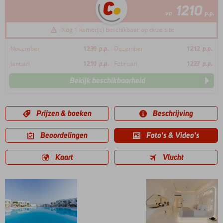
1210
va
p.p.
Nog 1 kamer(s) beschikbaar op deze site
November
1230
p.p.
December
1212
p.p.
Januari
1210
p.p.
Februari
1227
p.p.
Bekijk beschikbaarheid
Prijzen & boeken
Beschrijving
Beoordelingen
Foto's & Video's
Kaart
Vlucht