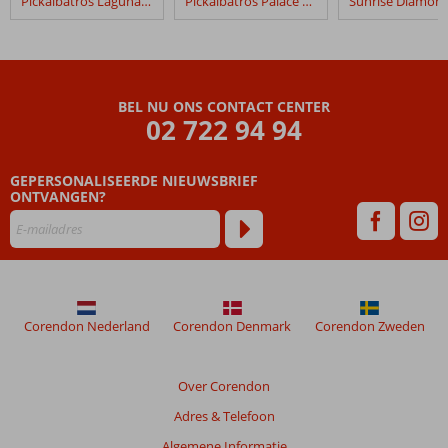
Pickalbatros Laguna Vista
Pickalbatros Palace Resort
Sunrise
Meraki
Resort
SSH
BEL NU ONS CONTACT CENTER
Beoordelingen
02 722 94 94
die
ouder
GEPERSONALISEERDE NIEUWSBRIEF
zijn
ONTVANGEN?
dan
48
maanden
worden
niet
meer
weergegeven
Corendon Nederland
Corendon Denmark
Corendon Zweden
om
de
relevantie
Over Corendon
van
Adres & Telefoon
de
getoonde
Algemene Informatie