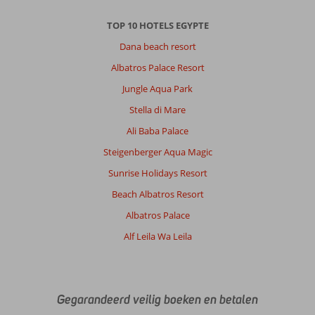
Quality
controle
TOP 10 HOTELS EGYPTE
by
management
Dana beach resort
making
Albatros Palace Resort
sure
everything
Jungle Aqua Park
is
Stella di Mare
according
your
Ali Baba Palace
expertations
Steigenberger Aqua Magic
Algemene indruk
10
Eten
8
Sunrise Holidays Resort
Ligging
10
Kamers
10
Beach Albatros Resort
Service
10
Kindvriendelijk
-
Prijs/kwaliteit
8
Wifi kwaliteit
Albatros Palace
8
Alf Leila Wa Leila
Anoniem
10
Nederland
Met partner
,
Gegarandeerd veilig boeken en betalen
23 januari 2026