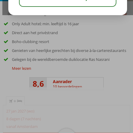
04:45
00:15
aug 37°
C
delen
bewaar
Only Adult hotel; min. leeftijd is 16 jaar
Direct aan het privéstrand
Boho-clubbing resort
Genieten van heerlijke gerechten bij diverse à-la-carterestaurants
Gelegen bij de wereldberoemde duiklocatie Ras Nasrani
Meer lezen
8,6
Aanrader
10 beoordelingen
+
27 jan 2027 (wo)
8 dagen (7 nachten)
vanaf Amsterdam