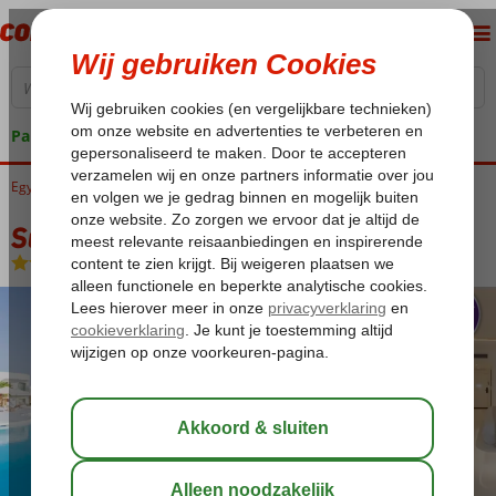
Pakketgarantie
Egypte
Home
Rode Zee
Sharm el Sheikh
Sharks Bay
Sunrise Meraki Resort SSH
Sunrise Meraki Resort SSH
All Inclusive
-
Hotel