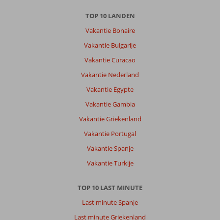
06 maart 2026
TOP 10 LANDEN
Vakantie Bonaire
Over
Sharks
Vakantie Bulgarije
Bay:
Vakantie Curacao
One
Vakantie Nederland
of
the
Vakantie Egypte
many
Vakantie Gambia
resorts
along
Vakantie Griekenland
the
Vakantie Portugal
coast
of
Vakantie Spanje
sharm
Vakantie Turkije
el
sjeik
if
TOP 10 LAST MINUTE
needed
Last minute Spanje
you
can
Last minute Griekenland