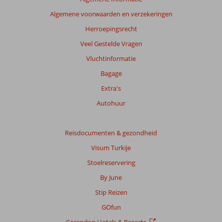
beoordelingen
Algemene voorwaarden en verzekeringen
te
garanderen.
Herroepingsrecht
Meer
Veel Gestelde Vragen
info
over
Vluchtinformatie
onze
Bagage
beoordelingen.
Extra's
Totale
Autohuur
score
Gebaseerd
Reisdocumenten & gezondheid
op:
Visum Turkije
10
beoordelingen
Stoelreservering
By June
Stip Reizen
Scoreverdeling
Algemene indruk
8,6
Eten
8,1
GOfun
Ligging
9,8
Kamers
9,1