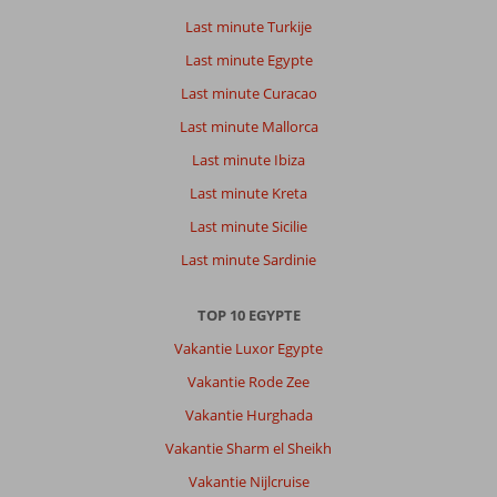
make
Last minute Turkije
excursions
MERAKI
Last minute Egypte
is
Last minute Curacao
one
of
Last minute Mallorca
the
Last minute Ibiza
latest
build
Last minute Kreta
Last minute Sicilie
Over
Sunrise
Last minute Sardinie
Meraki
Resort
TOP 10 EGYPTE
SSH:
Perfect
Vakantie Luxor Egypte
adult
Vakantie Rode Zee
only
resort
Vakantie Hurghada
with
Vakantie Sharm el Sheikh
very
active
Vakantie Nijlcruise