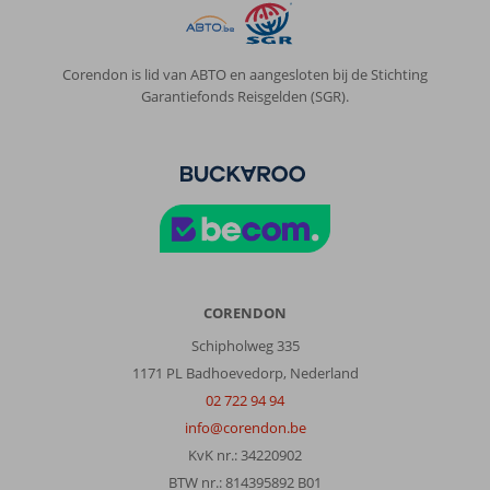
Over
Sharks
Corendon is lid van ABTO en aangesloten bij de Stichting
Bay:
Garantiefonds Reisgelden (SGR).
Egypte
is
een
snorkelparadijs!!
Zo
vanaf
het
resort
snorkelen
CORENDON
in
een
Schipholweg 335
koraalrif
1171 PL Badhoevedorp, Nederland
is
02 722 94 94
geweldig!!
info@corendon.be
Over
KvK nr.: 34220902
Sunrise
BTW nr.: 814395892 B01