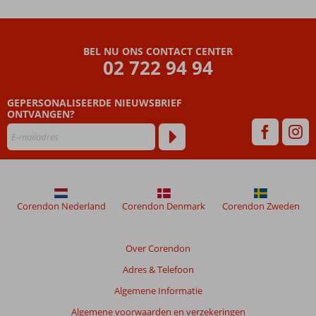
Beoordelingen
die
BEL NU ONS CONTACT CENTER
ouder
02 722 94 94
zijn
dan
GEPERSONALISEERDE NIEUWSBRIEF
48
ONTVANGEN?
maanden
worden
niet
meer
weergegeven
om
de
Corendon Nederland
Corendon Denmark
Corendon Zweden
relevantie
van
de
Over Corendon
getoonde
Adres & Telefoon
beoordelingen
te
Algemene Informatie
garanderen.
Algemene voorwaarden en verzekeringen
Meer