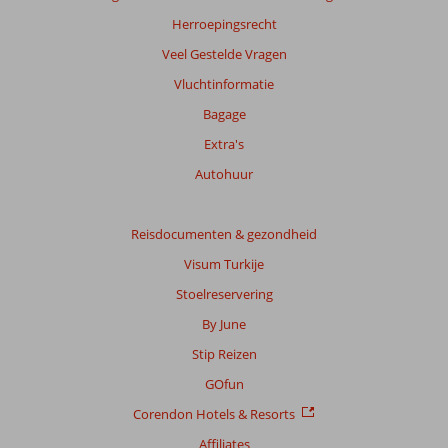
info
Herroepingsrecht
over
Veel Gestelde Vragen
onze
beoordelingen.
Vluchtinformatie
Bagage
Extra's
Autohuur
Reisdocumenten & gezondheid
Visum Turkije
Stoelreservering
By June
Stip Reizen
GOfun
Corendon Hotels & Resorts
Affiliates