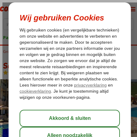
Pakketgarantie
Griekenland
Home
Kos
Tigaki
Socrates Appartementen
Socrates Appartementen
Logies
-
Appartement