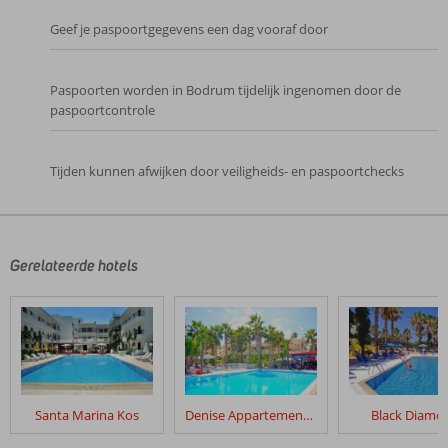
Geef je paspoortgegevens een dag vooraf door
Paspoorten worden in Bodrum tijdelijk ingenomen door de
paspoortcontrole
Tijden kunnen afwijken door veiligheids- en paspoortchecks
De
beoordelingen
zijn
door
Gerelateerde hotels
onze
klanten
geschreven
na
hun
verblijf
in
Santa Marina Kos
Denise Appartementen
Black Diamo
Socrates
Appartementen