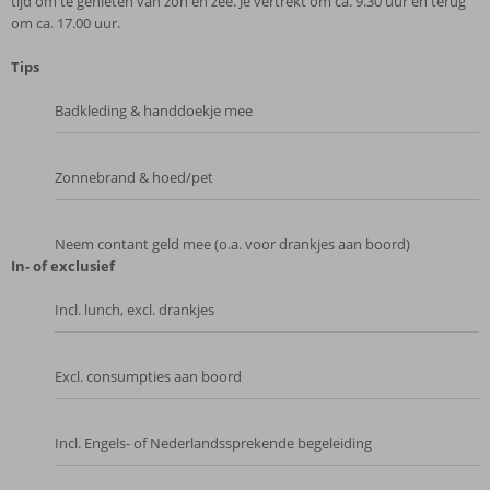
tijd om te genieten van zon en zee. Je vertrekt om ca. 9.30 uur en terug
om ca. 17.00 uur.
Tips
Badkleding & handdoekje mee
Zonnebrand & hoed/pet
Neem contant geld mee (o.a. voor drankjes aan boord)
In- of exclusief
Incl. lunch, excl. drankjes
Excl. consumpties aan boord
Incl. Engels- of Nederlandssprekende begeleiding