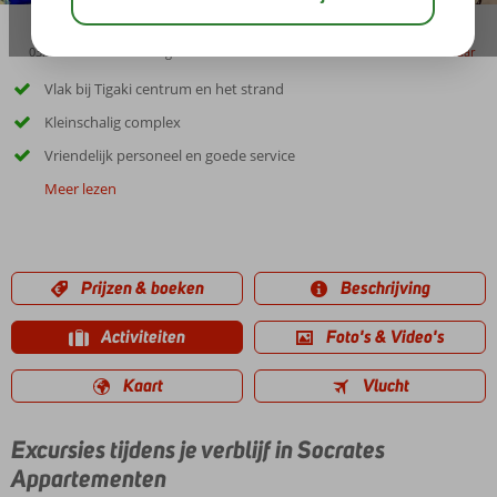
03:45
00:30
aug 32°
C
delen
bewaar
Vlak bij Tigaki centrum en het strand
Kleinschalig complex
Vriendelijk personeel en goede service
Meer lezen
Prijzen & boeken
Beschrijving
Activiteiten
Foto's & Video's
Kaart
Vlucht
Excursies tijdens je verblijf in Socrates
Appartementen