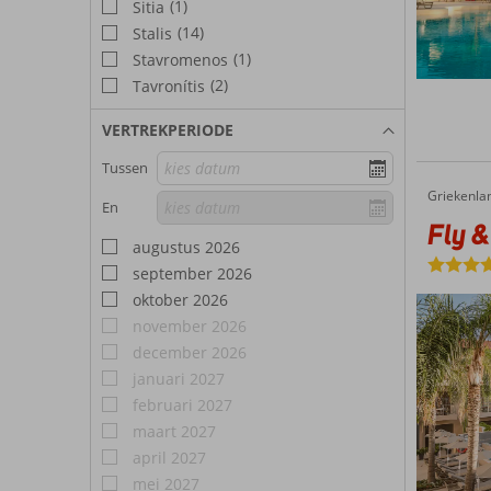
(1)
Sitia
(14)
Stalis
(1)
Stavromenos
(2)
Tavronítis
VERTREKPERIODE
Tussen
Griekenla
Fly & Go Porto Platanias Beach Resort & Spa
Home
En
Fly &
augustus 2026
september 2026
oktober 2026
november 2026
december 2026
januari 2027
februari 2027
maart 2027
april 2027
mei 2027