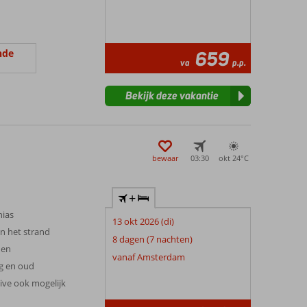
nde
659
va
p.p.
Bekijk deze vakantie
bewaar
03:30
okt 24°
C
+
nias
13 okt 2026 (di)
n het strand
8 dagen (7 nachten)
nen
vanaf Amsterdam
g en oud
sive ook mogelijk