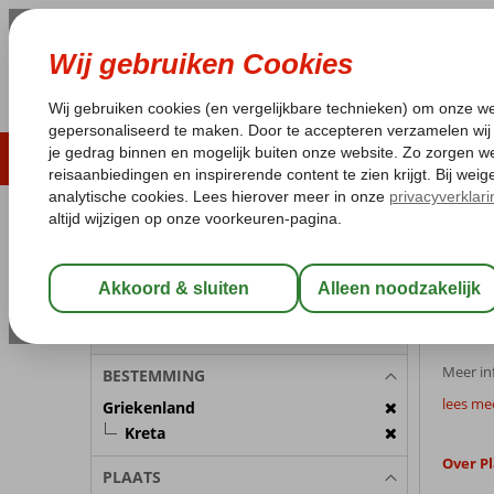
ZOMER 2026
LAST MINUTES
WIN
Pakketgarantie
Laagsteprijsgarantie*
Geen f
REISGEZELSCHAP
Griekenla
Home
Kamer 1:
2 Personen
Plat
Wijzig Reisgezelschap
Meer inf
BESTEMMING
lees me
Griekenland
Kreta
Over Pl
PLAATS