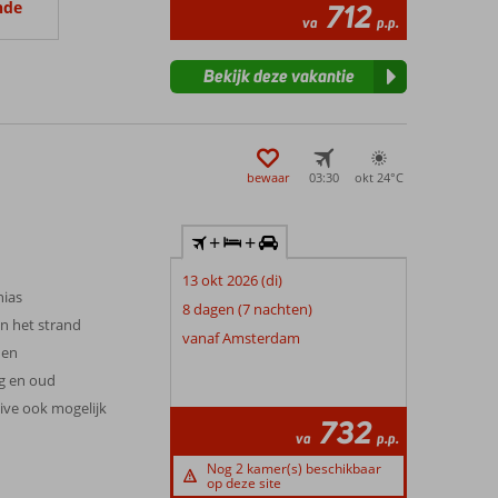
nde
712
va
p.p.
Bekijk deze vakantie
bewaar
03:30
okt 24°
C
+
+
13 okt 2026 (di)
nias
8 dagen (7 nachten)
n het strand
vanaf Amsterdam
nen
g en oud
sive ook mogelijk
732
va
p.p.
Nog 2 kamer(s) beschikbaar
op deze site