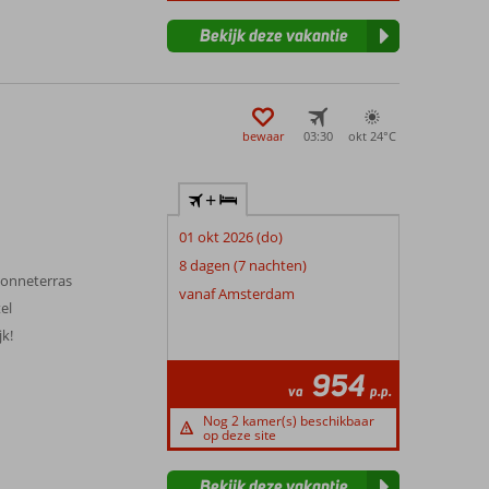
Bekijk deze vakantie
bewaar
03:30
okt 24°
C
+
01 okt 2026 (do)
8 dagen (7 nachten)
zonneterras
vanaf Amsterdam
el
k!
954
va
p.p.
Nog 2 kamer(s) beschikbaar
op deze site
Bekijk deze vakantie