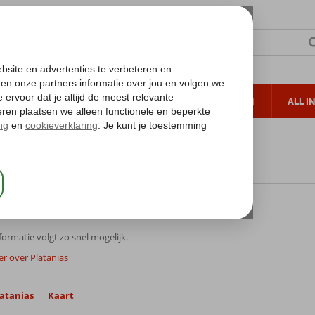
TERZON
ZONVAKANTIES
VERRE REIZEN
ALL I
ueltoeslag
Gratis annuleren*
nd
Kreta
Kreta
Platanias
anias
ormatie volgt zo snel mogelijk.
er over Platanias
atanias
Kaart