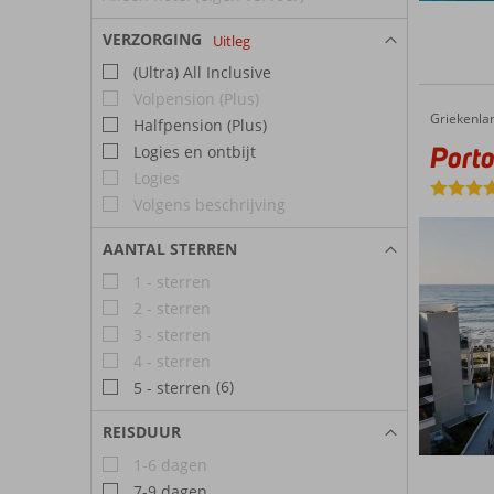
VERZORGING
Uitleg
(Ultra) All Inclusive
Volpension (Plus)
Griekenla
Porto Platanias Beach Luxury Selection
Home
Halfpension (Plus)
Porto
Logies en ontbijt
Logies
Volgens beschrijving
AANTAL STERREN
1 - sterren
2 - sterren
3 - sterren
4 - sterren
(6)
5 - sterren
REISDUUR
1-6 dagen
7-9 dagen