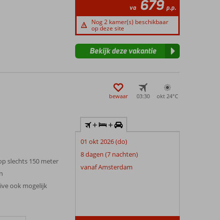
679
va
p.p.
Nog 2 kamer(s) beschikbaar
op deze site
Bekijk deze vakantie
bewaar
03:30
okt 24°
C
+
+
01 okt 2026 (do)
8 dagen (7 nachten)
op slechts 150 meter
vanaf Amsterdam
n
sive ook mogelijk