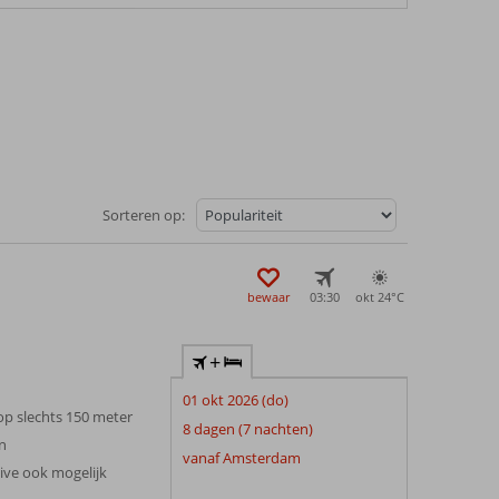
Sorteren op:
bewaar
03:30
okt 24°
C
+
01 okt 2026 (do)
op slechts 150 meter
8 dagen (7 nachten)
n
vanaf Amsterdam
sive ook mogelijk