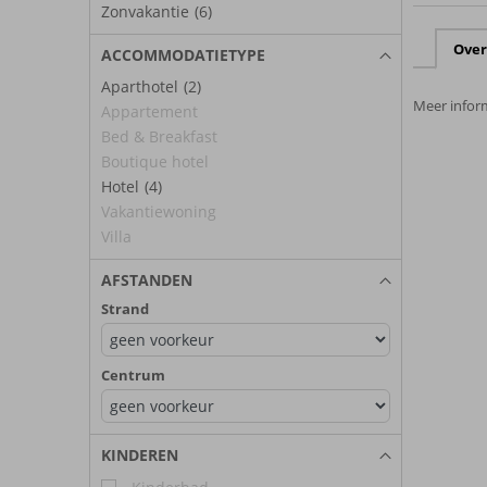
Zonvakantie
(6)
Over
ACCOMMODATIETYPE
Aparthotel
(2)
Meer inform
Appartement
Bed & Breakfast
Boutique hotel
Hotel
(4)
Vakantiewoning
Villa
AFSTANDEN
Strand
Centrum
KINDEREN