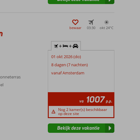
bewaar
03:30
okt 24°
C
n
+
+
01 okt 2026 (do)
8 dagen (7 nachten)
vanaf Amsterdam
zonneterras
el
1007
va
p.p.
Nog 2 kamer(s) beschikbaar
op deze site
Bekijk deze vakantie