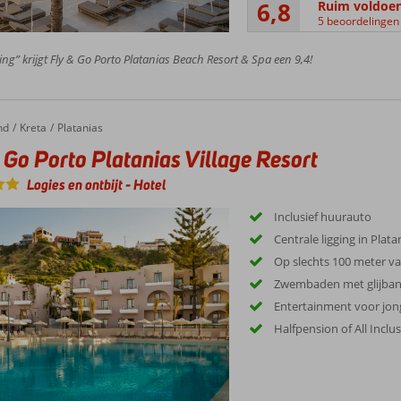
6,8
Ruim voldoe
5 beoordelingen
ing” krijgt Fly & Go Porto Platanias Beach Resort & Spa een 9,4!
nd
Kreta
Platanias
 Go Porto Platanias Village Resort
Logies en ontbijt
-
Hotel
Inclusief huurauto
Centrale ligging in Plata
Op slechts 100 meter va
Zwembaden met glijba
Entertainment voor jon
Halfpension of All Inclu