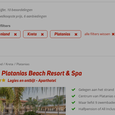
jfer,
10
beoordelingen
dkoopste prijs, 6 aanbiedingen
filters
enland
Kreta
Platanias
alle filters wissen
nd
Kreta
Platanias
 Platanias Beach Resort & Spa
Logies en ontbijt
-
Aparthotel
Gelegen aan het strand
Centrum van Platanias 
Maar liefst 9 zwembade
Halfpension of All Inclu