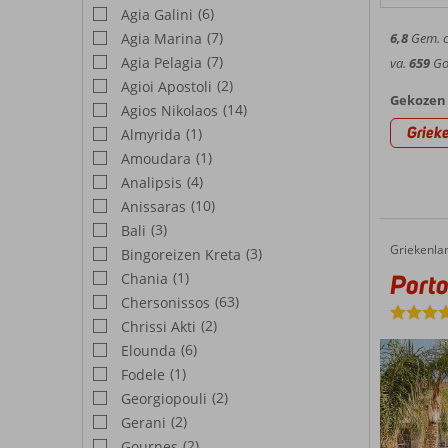
(6)
Agia Galini
(7)
Agia Marina
6,8
Gem. ci
(7)
Agia Pelagia
va.
659
Goe
(2)
Agioi Apostoli
Gekozen 
(14)
Agios Nikolaos
Griek
(1)
Almyrida
(1)
Amoudara
(4)
Analipsis
(10)
Anissaras
(3)
Bali
Griekenla
Porto Platanias Beach Resort & Spa
Home
(3)
Bingoreizen Kreta
(1)
Porto
Chania
(63)
Chersonissos
(2)
Chrissi Akti
(6)
Elounda
(1)
Fodele
(2)
Georgiopouli
(2)
Gerani
(2)
Gournes