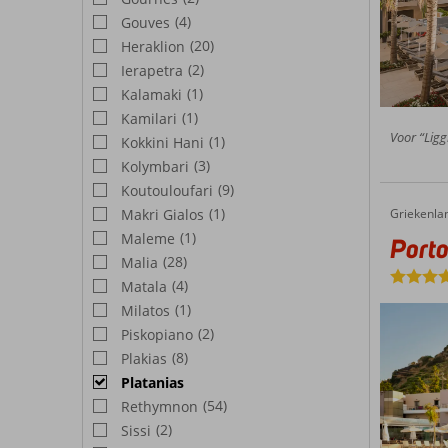
(4)
Gouves
(20)
Heraklion
(2)
Ierapetra
(1)
Kalamaki
(1)
Kamilari
Voor “Ligg
(1)
Kokkini Hani
(3)
Kolymbari
(9)
Koutouloufari
(1)
Makri Gialos
Griekenla
Porto Platanias Village Resort
Home
(1)
Maleme
Porto
(28)
Malia
(4)
Matala
(1)
Milatos
(2)
Piskopiano
(8)
Plakias
Platanias
(54)
Rethymnon
(2)
Sissi