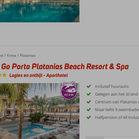
nd
Kreta
Platanias
 Go Porto Platanias Beach Resort & Spa
Logies en ontbijt
-
Aparthotel
Inclusief huurauto
Gelegen aan het strand
Centrum van Platanias 
Maar liefst 9 zwembade
Halfpension of All Inclu