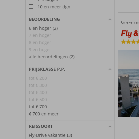
10 en meer dgn
BEOORDELING
Griekenla
Fly & Go Porto Platanias Beach Luxury Selection
Home
6 en hoger
(2)
Fly &
7 en hoger
8 en hoger
9 en hoger
alle beoordelingen
(2)
PRIJSKLASSE P.P.
tot € 200
tot € 300
tot € 400
tot € 500
tot € 700
€ 700 en meer
REISSOORT
Fly-Drive vakantie
(3)