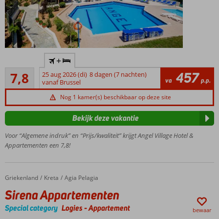
Schitterend
+
uitzicht
Goed
over Agia
457
7,8
25 aug 2026 (di)
8 dagen (7 nachten)
30
va
p.p.
Pelagia en
vanaf Brussel
beoordelingen
de zee
Nog 1 kamer(s) beschikbaar op deze site
Ruime studio's
en
Bekijk deze vakantie
appartementen
Voor “Algemene indruk” en “Prijs/kwaliteit” krijgt Angel Village Hotel &
Ontbijt en
Appartementen een 7,8!
Halfpension
ook
mogelijk
Griekenland
Sirena Appartementen
Home
Kreta
Agia Pelagia
Sirena Appartementen
Special category
Logies
-
Appartement
bewaar