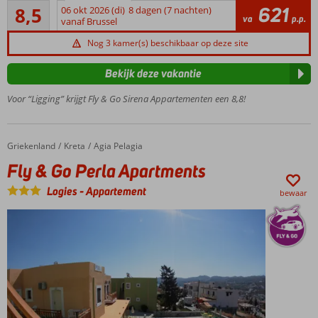
Aanrader
621
8,5
06 okt 2026 (di)
8 dagen (7 nachten)
Gelegen
48
va
p.p.
vanaf Brussel
in Agia
beoordelingen
Pelagia
Nog 3 kamer(s) beschikbaar op deze site
Op
circa
Bekijk deze vakantie
20
Voor “Ligging” krijgt Fly & Go Sirena Appartementen een 8,8!
meter
van
het
strand
Griekenland
Fly & Go Perla Apartments
Home
Kreta
Agia Pelagia
Kleinschalig
Fly & Go Perla Apartments
complex
Logies
-
Appartement
Modern
bewaar
ingerichte
appartementen
Ontbijt
ook
mogelijk