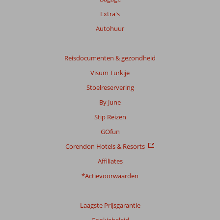
Extra's
Autohuur
Reisdocumenten & gezondheid
Visum Turkije
Stoelreservering
By June
Stip Reizen
GOfun
Corendon Hotels & Resorts
Affiliates
*Actievoorwaarden
Laagste Prijsgarantie
Cookiebeleid