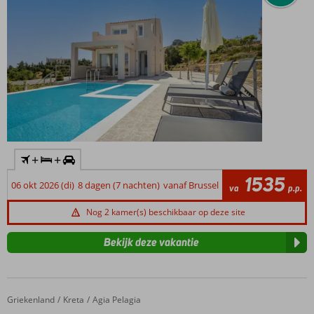
+
+
1535
06 okt 2026 (di)
8 dagen (7 nachten)
vanaf Brussel
va
p.p.
Nog 2 kamer(s) beschikbaar op deze site
Bekijk deze vakantie
Griekenland
Athina Palace
Home
Kreta
Agia Pelagia