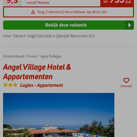
40
va
p.p.
vanaf Weeze
restaurants
beoordelingen
Op ca.
Nog 2 kamer(s) beschikbaar op deze site
80
meter
Bekijk deze vakantie
van
Voor “Service” krijgt Sea Side a Lifestyle Resort een 9,5!
het
strand
Griekenland
Angel Village Hotel & Appartementen
Home
Kreta
Agia Pelagia
Angel Village Hotel &
Appartementen
Logies
-
Appartement
bewaar