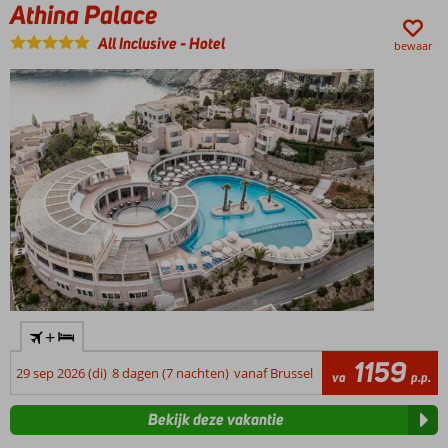
Athina Palace
All Inclusive
-
Hotel
bewaar
+
1159
29 sep 2026 (di)
8 dagen (7 nachten)
vanaf Brussel
va
p.p.
Bekijk deze vakantie