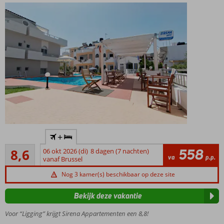
Gelegen
+
in Agia
Aanrader
Pelagia
558
8,6
06 okt 2026 (di)
8 dagen (7 nachten)
40
va
p.p.
vanaf Brussel
Op
beoordelingen
circa
Nog 3 kamer(s) beschikbaar op deze site
20
meter
Bekijk deze vakantie
van
het
Voor “Ligging” krijgt Sirena Appartementen een 8,8!
strand