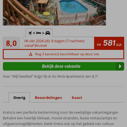
Inclusief
+
+
huurauto
Zeer goed
581
8,0
06 okt 2026 (di)
8 dagen (7 nachten)
Kleinschalig
3
va
p.p.
vanaf Brussel
appartementencomplex
beoordelingen
Op
Nog 3 kamer(s) beschikbaar op deze site
loopafstand
van strand
Bekijk deze vakantie
en Agia
Voor “Wifi kwaliteit” krijgt Fly & Go Perla Apartments een 8,7!
Pelagia
Centrale
locatie om
het eiland
Overig
Beoordelingen
Kaart
te
verkennen
Kreta is een perfecte bestemming voor de veelzijdige vakantieganger.
Ontbijt
Behalve een heerlijk klimaat, mooie stranden, leuke restaurantjes en
ook
uitgaansmogelijkheden, biedt Kreta ook op het gebied van cultuur
mogelijk