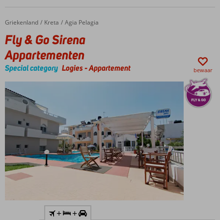
Kleinschalig
complex
Griekenland
Fly & Go Sirena Appartementen
Home
Kreta
Agia Pelagia
Modern
Fly & Go Sirena
ingerichte
Appartementen
appartementen
Ontbijt
Special category
Logies
-
Appartement
bewaar
ook
mogelijk
Inclusief
+
+
huurauto