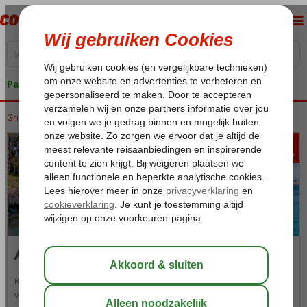
Pakketgarantie
Griekenland
Home
Kreta
Kreta
Agia Pelagia
457
va
p.p.
Agia Pelagia
Kreta is een perfecte bestemming voor de veelzijdige
vakantieganger. Behalve een heerlijk klimaat, mooie stranden, leuke