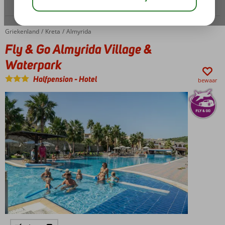
Griekenland
Fly & Go Almyrida Village & Waterpark
Home
Kreta
Almyrida
Fly & Go Almyrida Village &
Waterpark
Halfpension
-
Hotel
bewaar