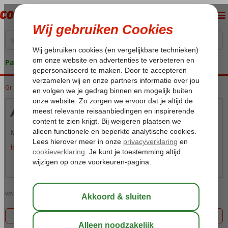
Pakketgarantie
Griekenland
Home
Kreta
Kreta
Almyrida
Almyrida
Meer informatie volgt zo snel mogelijk.
lees meer over Almyrida
Over Almyrida
Kaart
va.
703
Goedkoopste prijs, 1 aanbiedingen
Filter 1 aanbiedingen