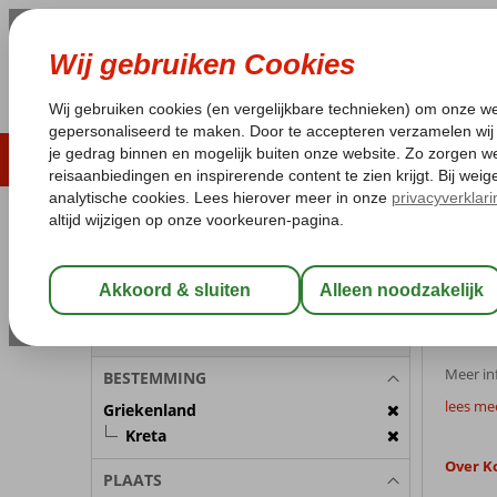
ZOMER 2026
LAST MINUTES
WIN
Pakketgarantie
Laagsteprijsgarantie*
Geen f
REISGEZELSCHAP
Griekenla
Home
Kamer 1:
2 Personen
Kol
Wijzig Reisgezelschap
Meer inf
BESTEMMING
lees me
Griekenland
Kreta
Over K
PLAATS