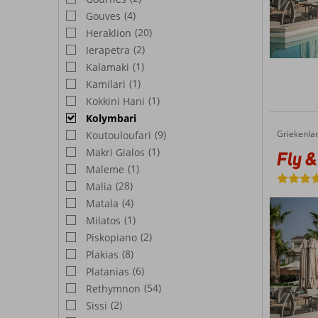
(4)
Gouves
(20)
Heraklion
(2)
Ierapetra
(1)
Kalamaki
(1)
Kamilari
(1)
Kokkini Hani
Kolymbari
(9)
Griekenla
Fly & Go Avra Imperial Hotel
Home
Koutouloufari
(1)
Makri Gialos
Fly &
(1)
Maleme
(28)
Malia
(4)
Matala
(1)
Milatos
(2)
Piskopiano
(8)
Plakias
(6)
Platanias
(54)
Rethymnon
(2)
Sissi