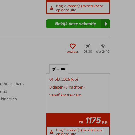
Nog 2 kamer(s) beschikbaar
op deze site
Bekijk deze vakantie
bewaar
03:30
okt 24°
C
+
01 okt 2026 (do)
urants en bars
8 dagen (7 nachten)
 oud
vanaf Amsterdam
t kinderen
1175
va
p.p.
Nog 1 kamer(s) beschikbaar
op deze site