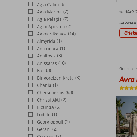
(6)
Agia Galini
(7)
Agia Marina
va.
1049
G
(7)
Agia Pelagia
Gekozen 
(2)
Agioi Apostoli
Griek
(14)
Agios Nikolaos
(1)
Almyrida
(1)
Amoudara
(3)
Analipsis
(10)
Anissaras
Griekenla
Avra Imperial Hotel
Home
(3)
Bali
Avra 
(3)
Bingoreizen Kreta
(1)
Chania
(63)
Chersonissos
(2)
Chrissi Akti
(6)
Elounda
(1)
Fodele
(2)
Georgiopouli
(2)
Gerani
(2)
Gournes