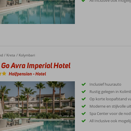
All Inclusive ook mogeli
nd
Kreta
Kolymbari
 Go Avra Imperial Hotel
Halfpension
-
Hotel
Inclusief huurauto
Rustig gelegen in Kolim
Op korte loopafstand v
Moderne en stijlvolle uit
Spa Center voor de nod
All Inclusive ook mogeli