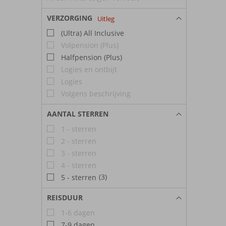
VERZORGING
Uitleg
(Ultra) All Inclusive
Volpension (Plus)
Halfpension (Plus)
Logies en ontbijt
Logies
Volgens beschrijving
AANTAL STERREN
1 - sterren
2 - sterren
3 - sterren
4 - sterren
(3)
5 - sterren
REISDUUR
1-6 dagen
7-9 dagen