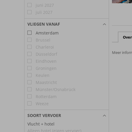
juni 2027
juli 2027
VLIEGEN VANAF
Amsterdam
Over
Brussel
Charleroi
Meer inform
Düsseldorf
Eindhoven
Groningen
Keulen
Maastricht
Münster/Osnabrück
Rotterdam
Weeze
SOORT VERVOER
Vlucht + hotel
Alleen hotel (eigen vervoer)