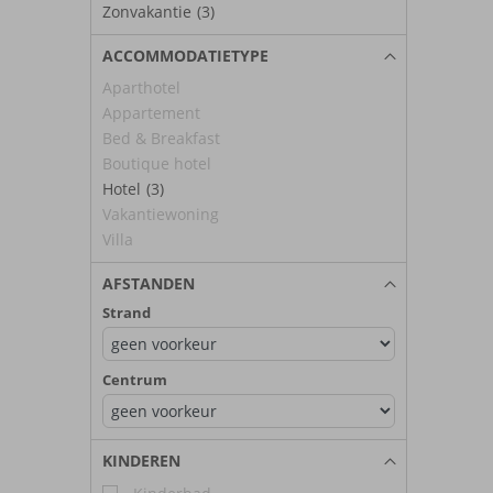
Zonvakantie
(3)
ACCOMMODATIETYPE
Aparthotel
Appartement
Bed & Breakfast
Boutique hotel
Hotel
(3)
Vakantiewoning
Villa
AFSTANDEN
Strand
Centrum
KINDEREN