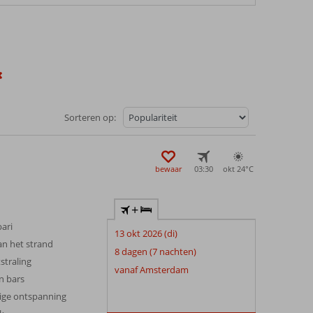
Sorteren op:
bewaar
03:30
okt 24°
C
+
bari
13 okt 2026 (di)
an het strand
8 dagen (7 nachten)
straling
vanaf Amsterdam
n bars
ige ontspanning