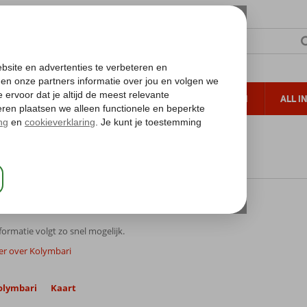
TERZON
ZONVAKANTIES
VERRE REIZEN
ALL I
ueltoeslag
Gratis annuleren*
nd
Kreta
Kreta
Kolymbari
ymbari
ormatie volgt zo snel mogelijk.
er over Kolymbari
olymbari
Kaart