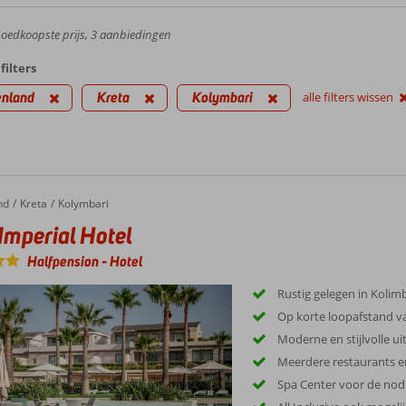
oedkoopste prijs, 3 aanbiedingen
filters
enland
Kreta
Kolymbari
alle filters wissen
nd
Kreta
Kolymbari
Imperial Hotel
Halfpension
-
Hotel
Rustig gelegen in Kolim
Op korte loopafstand v
Moderne en stijlvolle uit
Meerdere restaurants e
Spa Center voor de nod