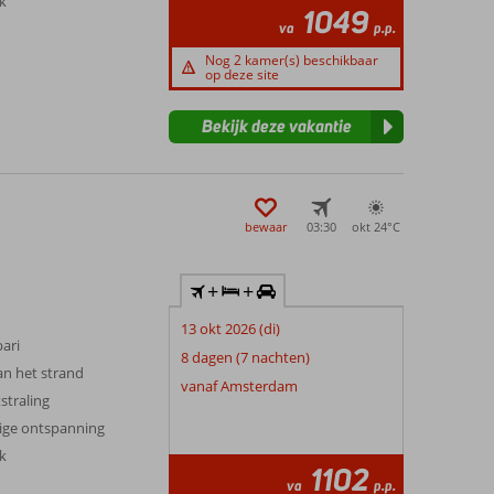
jk
1049
va
p.p.
Nog 2 kamer(s) beschikbaar
op deze site
Bekijk deze vakantie
bewaar
03:30
okt 24°
C
+
+
13 okt 2026 (di)
bari
8 dagen (7 nachten)
an het strand
vanaf Amsterdam
straling
ige ontspanning
jk
1102
va
p.p.