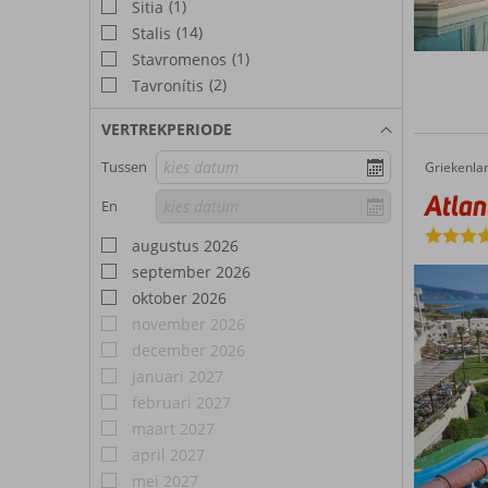
(1)
Sitia
(14)
Stalis
(1)
Stavromenos
(2)
Tavronítis
VERTREKPERIODE
Tussen
Griekenla
Atlantica Ocean Beach Resort
Home
Atlan
En
augustus 2026
september 2026
oktober 2026
november 2026
december 2026
januari 2027
februari 2027
maart 2027
april 2027
mei 2027