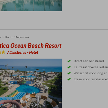
nd
Kreta
Kolymbari
tica Ocean Beach Resort
All Inclusive
-
Hotel
Direct aan het strand
Keuze uit diverse resta
Waterpret voor jong en
Ideaal voor families me