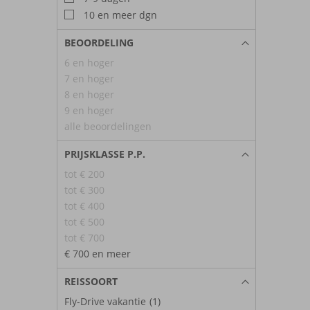
10 en meer dgn
BEOORDELING
6 en hoger
7 en hoger
8 en hoger
9 en hoger
alle beoordelingen
PRIJSKLASSE P.P.
tot € 200
tot € 300
tot € 400
tot € 500
tot € 700
€ 700 en meer
REISSOORT
Fly-Drive vakantie
(1)