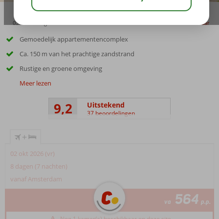
03:15
aug 30°
C
delen
bewaar
Gemoedelijk appartementencomplex
Ca. 150 m van het prachtige zandstrand
Rustige en groene omgeving
Meer lezen
9,2
Uitstekend
37 beoordelingen
+
02 okt 2026 (vr)
8 dagen (7 nachten)
vanaf Amsterdam
564
va
p.p.
Nog 1 kamer(s) beschikbaar op deze site