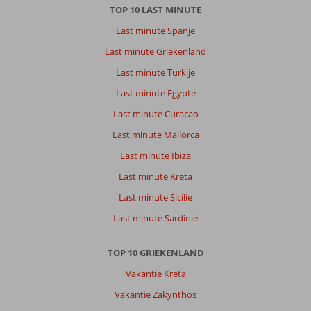
voor
TOP 10 LAST MINUTE
tripjes
Last minute Spanje
over
het
Last minute Griekenland
eiland
Last minute Turkije
en
koffie
Last minute Egypte
met
Last minute Curacao
shopping
in
Last minute Mallorca
Petra.
Last minute Ibiza
Over
Last minute Kreta
Thalia
Last minute Sicilie
Luxury
Appartementen:
Last minute Sardinie
Schoon,
groot,
TOP 10 GRIEKENLAND
goede
keuken.
Vakantie Kreta
Fijn
Vakantie Zakynthos
dat