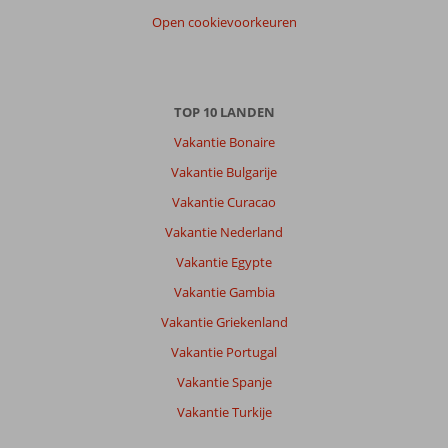
Anoniem
9,0
Open cookievoorkeuren
Nederland
Met partner
,
22 juni 2026
TOP 10 LANDEN
Vakantie Bonaire
Over
Anaxos:
Vakantie Bulgarije
Heerlijk
Vakantie Curacao
zandstrand
Vakantie Nederland
met
ligbedden,
Vakantie Egypte
veel
Vakantie Gambia
eetgelegenheden,
supermarktje
Vakantie Griekenland
vlakbij.
Vakantie Portugal
Erg
rustig,
Vakantie Spanje
maar
Vakantie Turkije
prima
uitvalsbasis