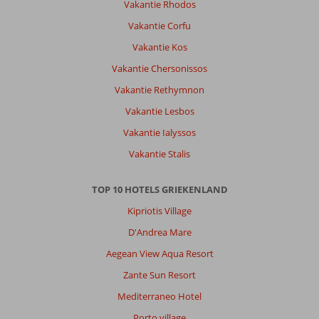
er
Vakantie Rhodos
twee
Vakantie Corfu
wc's
zijn
Vakantie Kos
(boven
Vakantie Chersonissos
en
beneden).
Vakantie Rethymnon
Banken
Vakantie Lesbos
(bobbelig)
wel
Vakantie Ialyssos
aan
Vakantie Stalis
vervanging
toe.
Naambordjes
TOP 10 HOTELS GRIEKENLAND
naar
Kipriotis Village
en
op
D'Andrea Mare
het
Aegean View Aqua Resort
pand
ontbreken,
Zante Sun Resort
maar
Mediterraneo Hotel
met
hulp
Porto village