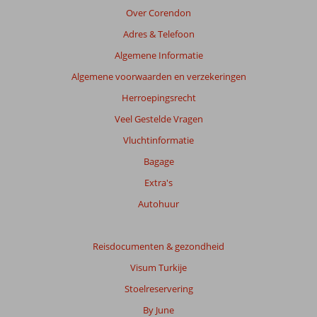
van
Over Corendon
de
Adres & Telefoon
getoonde
beoordelingen
Algemene Informatie
te
Algemene voorwaarden en verzekeringen
garanderen.
Meer
Herroepingsrecht
info
Veel Gestelde Vragen
over
onze
Vluchtinformatie
beoordelingen.
Bagage
Extra's
Totale
score
Autohuur
Gebaseerd
op:
Reisdocumenten & gezondheid
37
Visum Turkije
beoordelingen
Stoelreservering
By June