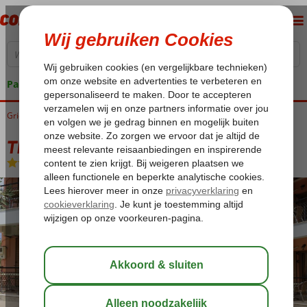
Pakketgarantie
Griekenland
Home
Lesbos
Anaxos
Thalia Luxury Appartementen
Thalia Luxury Appartementen
Logies
-
Appartement