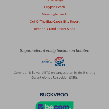
van
Calypso Beach
supermarkteigenaar
Anthony
Messonghi Beach
toch
Out Of The Blue Capsis Elite Resort
gevonden.
Airco
Rimondi Grand Resort & Spa
-
10
euro
per
Gegarandeerd veilig boeken en betalen
dag
-
aan
de
prijs.
Corendon is lid van ABTO en aangesloten bij de Stichting
Garantiefonds Reisgelden (SGR).
Algemene indruk
9
Eten
-
Ligging
10
Kamers
10
Service
7
Kindvriendelijk
-
Prijs/kwaliteit
8
Wifi kwaliteit
6