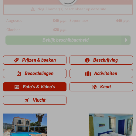
Nog 2 kamer(s) beschikbaar op deze site
Augustus
346
p.p.
September
446
p.p.
Oktober
426
p.p.
Bekijk beschikbaarheid
Prijzen & boeken
Beschrijving
Beoordelingen
Activiteiten
Foto's & Video's
Kaart
Vlucht