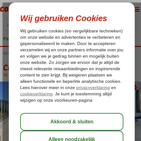
Pakketgarantie
Griekenland
Home
Lesbos
Petra
Cavo Christo
Cavo Christo
Logies
-
Hotel