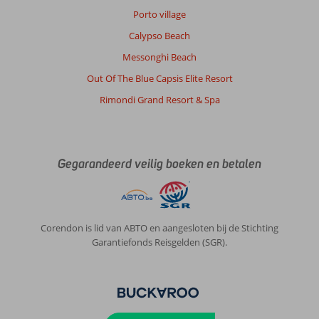
Porto village
Over
Petra:
Calypso Beach
Petra
Messonghi Beach
is
Out Of The Blue Capsis Elite Resort
klein,
na
Rimondi Grand Resort & Spa
1
keer
alle
winkeltjes
Gegarandeerd veilig boeken en betalen
wel
gezien.
Over
Cavo
Corendon is lid van ABTO en aangesloten bij de Stichting
Christo:
Garantiefonds Reisgelden (SGR).
Fijna
accommodatie
waar
je
echt