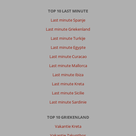
heel
veel
TOP 10 LAST MINUTE
gezien.
Last minute Spanje
Super
fijn
Last minute Griekenland
gehad!
Last minute Turkije
Over
Last minute Egypte
Cavo
Last minute Curacao
Christo:
Prima!
Last minute Mallorca
Ruime
Last minute Ibiza
kamer
met
Last minute Kreta
groot
Last minute Sicilie
terras!
Badkamer
Last minute Sardinie
was
ok!
TOP 10 GRIEKENLAND
Matrassen
waren
Vakantie Kreta
goed.
Vakantie Zakynthos