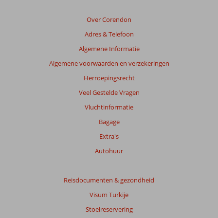
van
de
Over Corendon
getoonde
Adres & Telefoon
beoordelingen
te
Algemene Informatie
garanderen.
Algemene voorwaarden en verzekeringen
Meer
info
Herroepingsrecht
over
Veel Gestelde Vragen
onze
beoordelingen.
Vluchtinformatie
Bagage
Totale
Extra's
score
Autohuur
Gebaseerd
op:
80
Reisdocumenten & gezondheid
beoordelingen
Visum Turkije
Stoelreservering