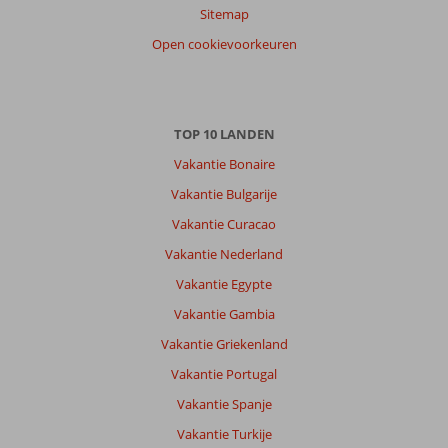
Anoniem
7,0
Sitemap
Nederland
Open cookievoorkeuren
Met partner
,
06 juli 2026
Over
TOP 10 LANDEN
Petra:
Vakantie Bonaire
Heerlijk
Vakantie Bulgarije
plek
vlakbij
Vakantie Curacao
complex
Vakantie Nederland
en
prachtig
Vakantie Egypte
mooi
Vakantie Gambia
groen
eiland.
Vakantie Griekenland
Auto
Vakantie Portugal
gehuurd
wat
Vakantie Spanje
dagjes
Vakantie Turkije
en