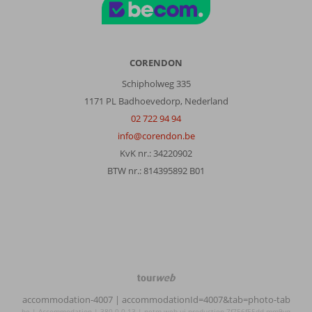
tot
rust
komt.
Kamers
zijn
CORENDON
basic,
Schipholweg 335
maar
1171 PL Badhoevedorp, Nederland
alles
wat
02 722 94 94
je
info@corendon.be
nodig
KvK nr.: 34220902
hebt
BTW nr.: 814395892 B01
is
er.
Weg
oversteken
en
je
bent
bij
TourWeb
het
©
restaurantje
accommodation-4007
| accommodationId=4007&tab=photo-tab
NetMatch
be | Accommodation | 380.0.0.13 | netm-web-ui-production-7f756f55dd-mm9vq