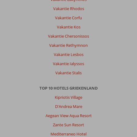
1x
schoon
Vakantie Rhodos
bed
Vakantie Corfu
gehad
in
Vakantie Kos
12
Vakantie Chersonissos
dagen.
Handdoeken
Vakantie Rethymnon
voldoende
Vakantie Lesbos
gewisseld.
Vakantie Ialyssos
Algemene indruk
7
Eten
8
Vakantie Stalis
Ligging
9
Kamers
8
Service
8
Kindvriendelijk
-
Prijs/kwaliteit
TOP 10 HOTELS GRIEKENLAND
8
Wifi kwaliteit
6
Kipriotis Village
D'Andrea Mare
Saskia
7,0
Nederland
Aegean View Aqua Resort
Met vrienden
Zante Sun Resort
,
03 juli 2026
Mediterraneo Hotel