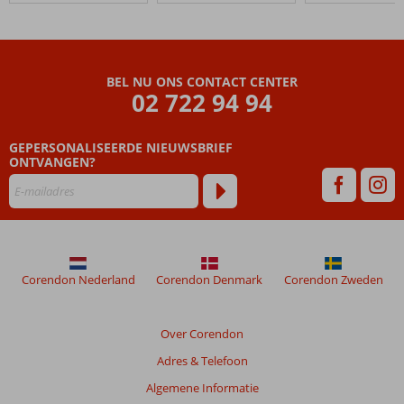
Superior
Hotel
Beoordelingen
BEL NU ONS CONTACT CENTER
die
02 722 94 94
ouder
zijn
GEPERSONALISEERDE NIEUWSBRIEF
dan
ONTVANGEN?
48
maanden
worden
niet
meer
weergegeven
om
Corendon Nederland
Corendon Denmark
Corendon Zweden
de
relevantie
van
Over Corendon
de
Adres & Telefoon
getoonde
beoordelingen
Algemene Informatie
te