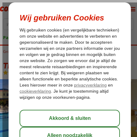
Pakketgarantie
Griekenland
Home
Lesbos
Petra
Theofilos Superior Hotel
Theofilos Superior Hotel
Logies
-
Hotel