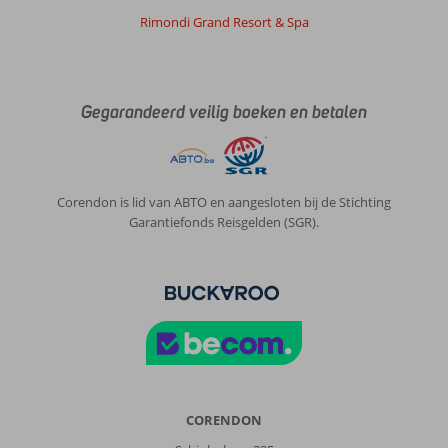
we
Rimondi Grand Resort & Spa
weer
.
Kan
niet
Gegarandeerd veilig boeken en betalen
wachten
Algemene indruk
10
Eten
-
Ligging
10
Kamers
10
Service
10
Kindvriendelijk
-
Corendon is lid van ABTO en aangesloten bij de Stichting
Prijs/kwaliteit
Garantiefonds Reisgelden (SGR).
10
Wifi kwaliteit
8
Alys
9,0
Nederland
Met partner
,
29 mei 2026
CORENDON
Over