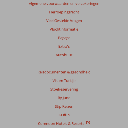
Algemene voorwaarden en verzekeringen
garanderen.
Meer
Herroepingsrecht
info
Veel Gestelde Vragen
over
onze
Vluchtinformatie
beoordelingen.
Bagage
Extra's
Totale
score
Autohuur
Gebaseerd
op:
Reisdocumenten & gezondheid
78
Visum Turkije
beoordelingen
Stoelreservering
By June
Scoreverdeling
Stip Reizen
Algemene indruk
6,9
Eten
6,0
Ligging
8,2
Kamers
6,8
GOfun
Service
7,3
Kindvriendelijk
7,4
Corendon Hotels & Resorts
Prijs/kwaliteit
7,1
Wifi kwaliteit
6,5