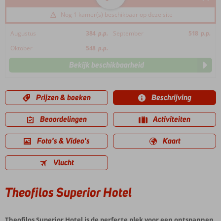
Nog 1 kamer(s) beschikbaar op deze site
Augustus
384
p.p.
September
518
p.p.
Oktober
548
p.p.
Bekijk beschikbaarheid
Prijzen & boeken
Beschrijving
Beoordelingen
Activiteiten
Foto's & Video's
Kaart
Vlucht
Theofilos Superior Hotel
Theofilos Superior Hotel is de perfecte plek voor een ontspannen