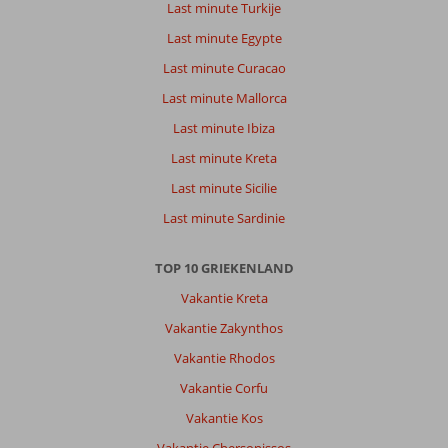
Last minute Turkije
We
genieten
Last minute Egypte
hier
Last minute Curacao
elke
keer.
Last minute Mallorca
Sommige
Last minute Ibiza
kamers
in
Last minute Kreta
oude
Last minute Sicilie
gedeelte
zijn
Last minute Sardinie
misschien
wat
TOP 10 GRIEKENLAND
verouderd,
maar
Vakantie Kreta
dat
Vakantie Zakynthos
ben
ik
Vakantie Rhodos
zelf
Vakantie Corfu
ook
??.
Vakantie Kos
De
Vakantie Chersonissos