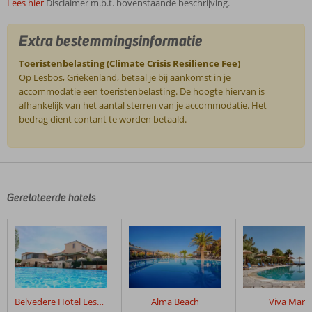
Lees hier
Disclaimer m.b.t. bovenstaande beschrijving.
Extra bestemmingsinformatie
Toeristenbelasting (Climate Crisis Resilience Fee)
Op Lesbos, Griekenland, betaal je bij aankomst in je
accommodatie een toeristenbelasting. De hoogte hiervan is
afhankelijk van het aantal sterren van je accommodatie. Het
bedrag dient contant te worden betaald.
De
beoordelingen
zijn
door
Gerelateerde hotels
onze
klanten
geschreven
na
hun
verblijf
in
Belvedere Hotel Lesbos
Alma Beach
Viva Mare
Theofilos