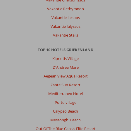
gastvrijheid
die
Vakantie Rethymnon
we
Vakantie Lesbos
elke
vakantie
Vakantie Ialyssos
krijgen
Vakantie Stalis
van
het
personeel
TOP 10 HOTELS GRIEKENLAND
is
Kipriotis Village
fantastisch
.
D'Andrea Mare
En
Aegean View Aqua Resort
onze
lieve
Zante Sun Resort
Eleni
Mediterraneo Hotel
springt
er
Porto village
bovenuit
Calypso Beach
.
September
Messonghi Beach
26
Out Of The Blue Capsis Elite Resort
gaan