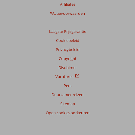
Affiliates
Ervaringen
*Actievoorwaarden
van
onze
klanten
Laagste Prijsgarantie
Taal
Cookiebeleid
Nederlands (BE + NL) (75)
Privacybeleid
Filter
reisgezelschap
Copyright
Alle
Disclaimer
Sorteren
Vacatures
op
Pers
datum (nieuw > oud)
Duurzamer reizen
Sitemap
Martin
10
Open cookievoorkeuren
Nederland
Met partner
,
30 mei 2026