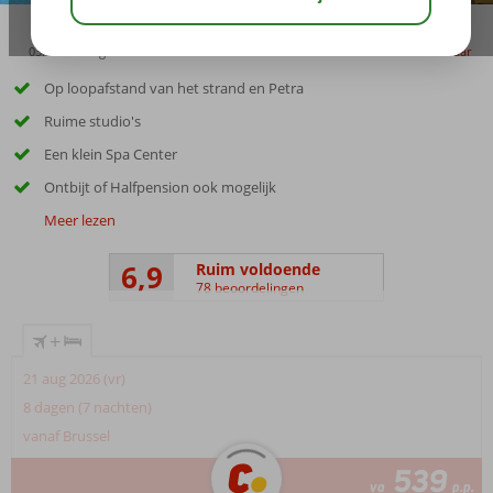
03:15
aug 30°
C
delen
bewaar
Op loopafstand van het strand en Petra
Ruime studio's
Een klein Spa Center
Ontbijt of Halfpension ook mogelijk
Meer lezen
6,9
Ruim voldoende
78 beoordelingen
+
21 aug 2026 (vr)
8 dagen (7 nachten)
vanaf Brussel
539
va
p.p.