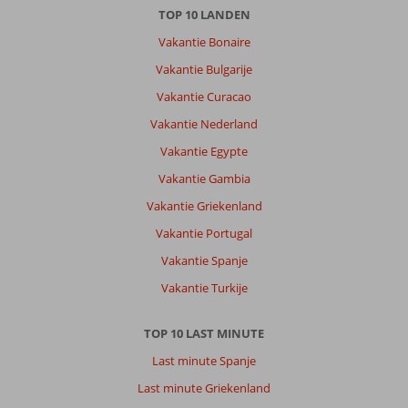
TOP 10 LANDEN
Vakantie Bonaire
Over
Petra:
Vakantie Bulgarije
Petra
Vakantie Curacao
mooi
Vakantie Nederland
dorp
en
Vakantie Egypte
geen
Vakantie Gambia
massa
toerisme
Vakantie Griekenland
.
Vakantie Portugal
Voor
ons
Vakantie Spanje
de
Vakantie Turkije
ideale
bestemming
TOP 10 LAST MINUTE
Over
Last minute Spanje
Theofilos
Superior
Last minute Griekenland
Hotel: