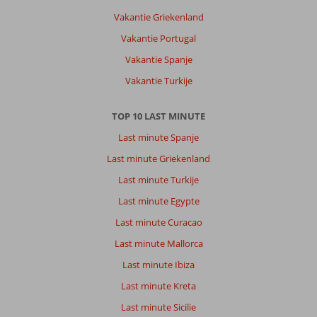
de
Vakantie Griekenland
Strip,
Vakantie Portugal
de
afstand
Vakantie Spanje
strand
Vakantie Turkije
en
de
vele
TOP 10 LAST MINUTE
jongelui.
Last minute Spanje
Maar
uiteindelijk
Last minute Griekenland
super
Last minute Turkije
leuk.
Zakynthos
Last minute Egypte
is
Last minute Curacao
een
prachtig
Last minute Mallorca
eiland
Last minute Ibiza
en
met
Last minute Kreta
het
Last minute Sicilie
huren