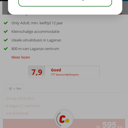
03:05
aug 31°
C
delen
bewaar
Only Adult; min. leeftijd 12 jaar
Kleinschalige accommodatie
Ideale uitvalsbasis in Laganas
800 m van Laganas centrum
Meer lezen
7,9
Goed
27 beoordelingen
+
24 sep 2026 (do)
8 dagen (7 nachten)
vanaf Brussel
595
va
p.p.