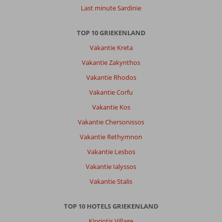
van
Last minute Sardinie
een
auto
TOP 10 GRIEKENLAND
is
er
Vakantie Kreta
zoveel
Vakantie Zakynthos
te
ontdekken
Vakantie Rhodos
en
Vakantie Corfu
moois
te
Vakantie Kos
zien.
Vakantie Chersonissos
We
hadden
Vakantie Rethymnon
het
Vakantie Lesbos
beste
van
Vakantie Ialyssos
2
Vakantie Stalis
werelden...plezier
en
rust.
TOP 10 HOTELS GRIEKENLAND
Kipriotis Village