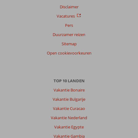
Disclaimer
Sorteren
op
Vacatures
datum (nieuw > oud)
Pers
Duurzamer reizen
Silvana
9,0
Sitemap
Nederland
Open cookievoorkeuren
Met partner
,
26 juni 2026
TOP 10 LANDEN
Over
Vakantie Bonaire
Laganas:
Vakantie Bulgarije
Zakynthos
Laganas
Vakantie Curacao
even
Vakantie Nederland
schrikken
bij
Vakantie Egypte
aankomst
Vakantie Gambia
i.v.m.