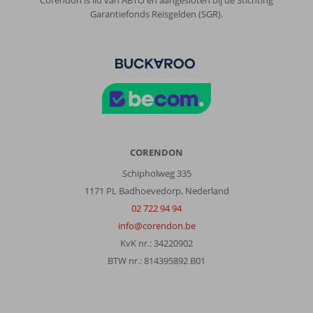
Corendon is lid van ABTO en aangesloten bij de Stichting
de
Garantiefonds Reisgelden (SGR).
drukke
weg
is
als
je
aan
de
voorkant
zou
slapen,
CORENDON
niet
Schipholweg 335
prettig,
1171 PL Badhoevedorp, Nederland
maar
de
02 722 94 94
achterkant
info@corendon.be
met
KvK nr.: 34220902
uitzicht
BTW nr.: 814395892 B01
op
de
citroenbomentuin,
echt