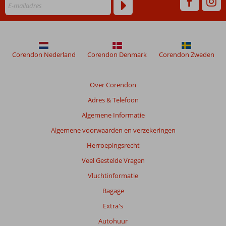
worden
niet
meer
weergegeven
om
de
Corendon Nederland
Corendon Denmark
Corendon Zweden
relevantie
van
de
Over Corendon
getoonde
Adres & Telefoon
beoordelingen
te
Algemene Informatie
garanderen.
Algemene voorwaarden en verzekeringen
Meer
info
Herroepingsrecht
over
Veel Gestelde Vragen
onze
beoordelingen.
Vluchtinformatie
Bagage
Totale
Extra's
score
Autohuur