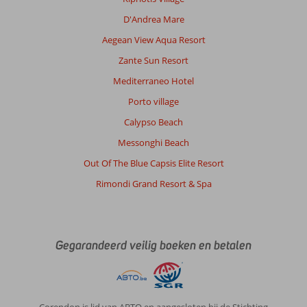
Over
Olympia
D'Andrea Mare
Hotel:
Aegean View Aqua Resort
Hotel
Olympia...was
Zante Sun Resort
super
Mediterraneo Hotel
fijn.
De
Porto village
hoteleigenaren,
Calypso Beach
de
mensen
Messonghi Beach
die
Out Of The Blue Capsis Elite Resort
er
werken,
Rimondi Grand Resort & Spa
erg
lief
en
aardig.
Gegarandeerd veilig boeken en betalen
Goede
service.
De
ligging
bij