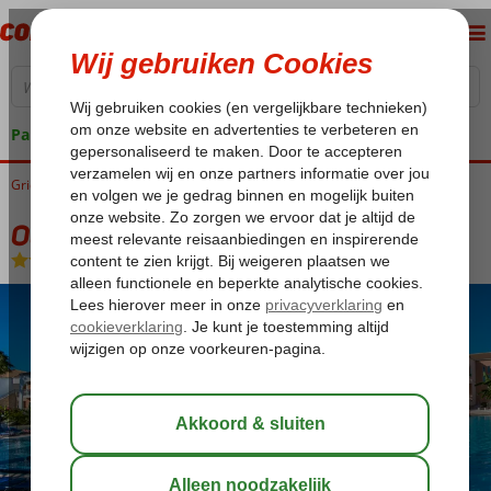
Pakketgarantie
Griekenland
Home
Zakynthos
Laganas
Olympia Hotel
Olympia Hotel
Logies en ontbijt
-
Hotel