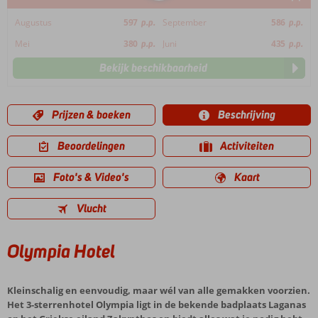
Augustus
597
p.p.
September
586
p.p.
Mei
380
p.p.
Juni
435
p.p.
Bekijk beschikbaarheid
Prijzen & boeken
Beschrijving
Beoordelingen
Activiteiten
Foto's & Video's
Kaart
Vlucht
Olympia Hotel
Kleinschalig en eenvoudig, maar wél van alle gemakken voorzien.
Het 3-sterrenhotel Olympia ligt in de bekende badplaats Laganas