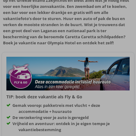
op het Griekse eiland Zakynthos en biedt alles wat je nodig hebt
voor een heerlijke zonvakantie. Een zwembad om af te koelen,
een bar voor een lekker drankje en gratis wifi om alle
vakantiefoto’s door te sturen. Huur een auto of pak de bus en
verken de mooiste stranden in de buurt. Wist je trouwens dat
een groot deel van Laganas een nationaal park is ter
bescherming van de beroemde Caretta Caretta schildpadden?
Boek je vakantie naar Olympia Hotel en ontdek het zelf!
TIP: boek deze vakantie als Fly & Go
Gemak voorop: pakketreis met vlucht + deze
accommodatie + huurauto
De verzekering voor je auto is geregeld
Vrijheid en avontuur: ontdek in je eigen tempo je
vakantiebestemming