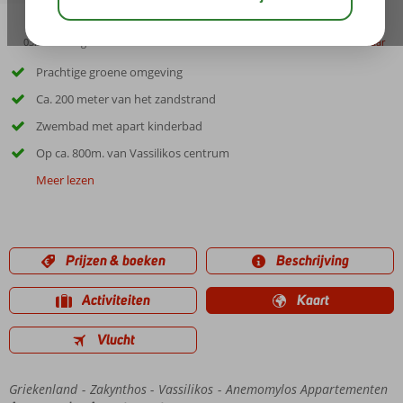
03:05
aug 31°
C
delen
bewaar
Prachtige groene omgeving
Ca. 200 meter van het zandstrand
Zwembad met apart kinderbad
Op ca. 800m. van Vassilikos centrum
Meer lezen
Prijzen & boeken
Beschrijving
Activiteiten
Kaart
Vlucht
Griekenland
Home
Zakynthos
Vassilikos
Anemomylos Appartementen