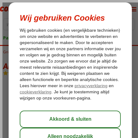
Pakketgarantie
Griekenland
Home
Zakynthos
Vassilikos
Anemomylos Appartementen
Anemomylos Appartementen
Logies
-
Appartement