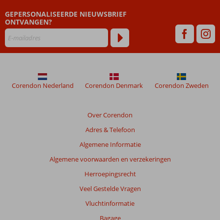
dan
GEPERSONALISEERDE NIEUWSBRIEF
48
ONTVANGEN?
maanden
worden
niet
meer
weergegeven
om
de
Corendon Nederland
Corendon Denmark
Corendon Zweden
relevantie
van
de
Over Corendon
getoonde
Adres & Telefoon
beoordelingen
te
Algemene Informatie
garanderen.
Algemene voorwaarden en verzekeringen
Meer
info
Herroepingsrecht
over
Veel Gestelde Vragen
onze
beoordelingen.
Vluchtinformatie
Bagage