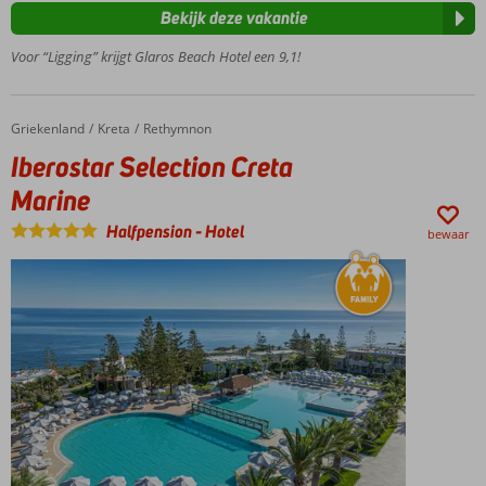
Schoon en
Bekijk deze vakantie
opgeruimd
Voor “Ligging” krijgt Glaros Beach Hotel een 9,1!
Heerlijke
maaltijden
Griekenland
Iberostar Selection Creta Marine
Home
Kreta
Rethymnon
Iberostar Selection Creta
Marine
Halfpension
-
Hotel
bewaar