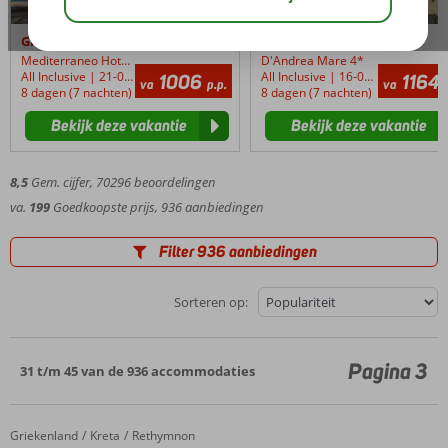
Griekenland / Kreta
Griekenland / Rhodos
Mediterraneo Hotel 4*
D'Andrea Mare 4*
All Inclusive | 21-08-2026
All Inclusive | 16-08-2026
1006
1164
va
p.p.
va
8 dagen (7 nachten)
8 dagen (7 nachten)
Bekijk deze vakantie
Bekijk deze vakantie
8,5
Gem. cijfer,
70296
beoordelingen
Vakantie
va.
199
Goedkoopste prijs, 936 aanbiedingen
Griekenland:
genieten
Filter 936 aanbiedingen
op
Hoewel
Griekse
Griekenland
lees meer
eilanden
Sorteren op:
bekend
staat
Goedkope
Kaart
om
vakantie
Pagina 3
31 t/m 45 van de 936 accommodaties
zijn
Griekenland
ongerepte
stranden,
Vluchtinfo
Ontelbare
helderblauwe
Griekenland
Grecotel Creta Palace
Home
Kreta
Rethymnon
Griekse