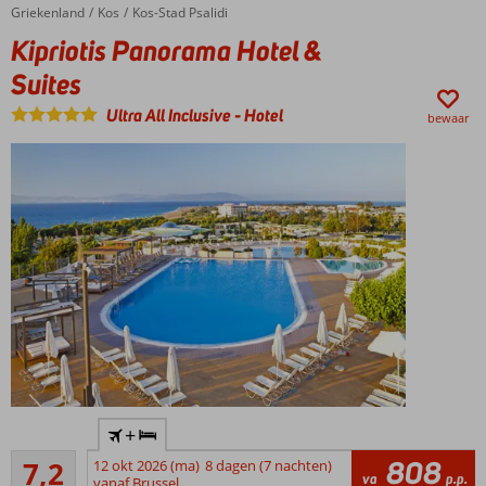
Entertainment
Griekenland
Kipriotis Panorama Hotel & Suites
Home
Kos
Kos-Stad Psalidi
voor jong en
Kipriotis Panorama Hotel &
oud
Volpension
Suites
ook
Ultra All Inclusive
-
Hotel
mogelijk
bewaar
Dicht bij
+
het
Voldoende/goed
centrum
808
7,2
12 okt 2026 (ma)
8 dagen (7 nachten)
73
va
p.p.
van
vanaf Brussel