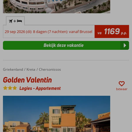
+
1169
29 sep 2026 (di)
8 dagen (7 nachten)
vanaf Brussel
va
p.p.
Bekijk deze vakantie
Griekenland
Golden Valentin
Home
Kreta
Chersonissos
Golden Valentin
Logies
-
Appartement
bewaar