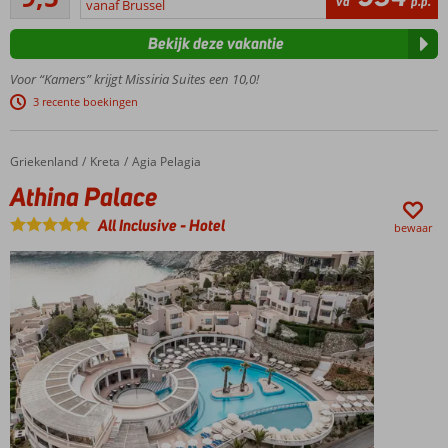
6
va
p.p.
strand
vanaf Brussel
beoordelingen
van
Bekijk deze vakantie
Kreta
Op
Voor “Kamers” krijgt Missiria Suites een 10,0!
loopafstand
3 recente boekingen
van
gezellige
restaurants
Griekenland
Athina Palace
Home
Kreta
Agia Pelagia
en bars
Athina Palace
Groot zwembad
met
All Inclusive
-
Hotel
bewaar
kinderzwembad
Rustige
locatie
met
prachtige
tuin
Gloednieuw
hotel!