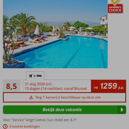
Gratis
+
shuttleservice
Aanrader
naar het
1259
8,5
21 aug 2026 (vr)
722
va
p.p.
strand
15 dagen (14 nachten)
vanaf Brussel
beoordelingen
Ca. 2 km
Nog 1 kamer(s) beschikbaar op deze site
van
Pythagorion
Bekijk deze vakantie
Volledig
Voor “Service” krijgt Samos Sun Hotel een 8,7!
gerenoveerd
8 recente boekingen
Op basis