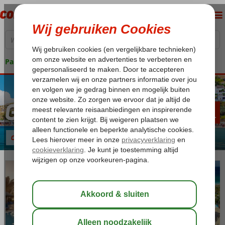
Pakketgarantie
Griekenland
199
va
p.p.
Vakantie Griekenland: genieten op Griekse eilanden!
Over Griekenland
Foto's & video
Beoordelingen
Mediterraneo
D'Andrea
Hotel
Mare