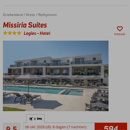
van All
Inclusive
Griekenland
Missiria Suites
Home
Kreta
Rethymnon
Light
Missiria Suites
Logies
-
Hotel
bewaar
Dicht
+
bij het
Uitmuntend
langste
594
9,5
06 okt 2026 (di)
8 dagen (7 nachten)