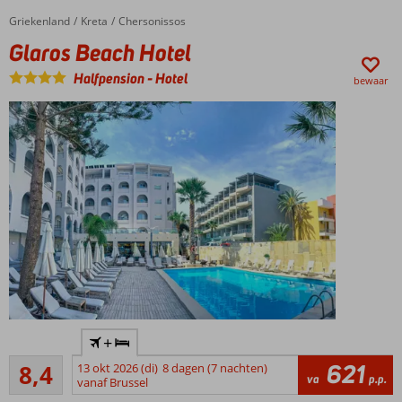
Gerund
Griekenland
Glaros Beach Hotel
Home
Kreta
Chersonissos
door
Glaros Beach Hotel
vriendelijke
Griekse
Halfpension
-
Hotel
bewaar
familie
Unieke
+
locatie
Zeer goed
621
8,4
13 okt 2026 (di)
8 dagen (7 nachten)
Vriendelijk
105
va
p.p.
vanaf Brussel
personeel
beoordelingen