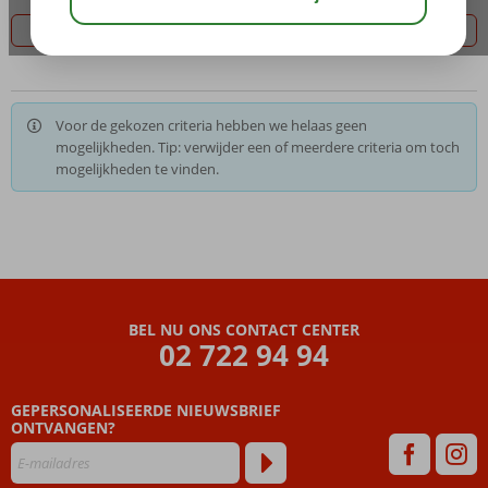
Filter 0 aanbiedingen
Voor de gekozen criteria hebben we helaas geen
mogelijkheden. Tip: verwijder een of meerdere criteria om toch
mogelijkheden te vinden.
BEL NU ONS CONTACT CENTER
02 722 94 94
GEPERSONALISEERDE NIEUWSBRIEF
ONTVANGEN?