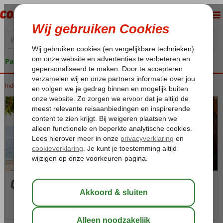
Pakketgarantie
Indonesië
Home
Bali
Bali
Gili Trawangan
Gili Trawangan
Foto's & video