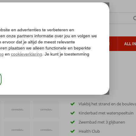
TERZON
ZONVAKANTIES
VERRE REIZEN
ALL I
ueltoeslag
Gratis annuleren*
Vlakbij het strand en de boulev
Kinderbad met waterspeeltuin
Zwembad met 3 glijbanen
Health Club