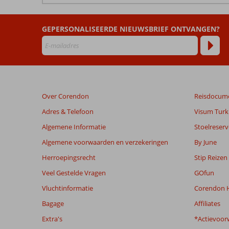
beoordelingen
zijn
GEPERSONALISEERDE NIEUWSBRIEF ONTVANGEN?
door
onze
klanten
geschreven
na
hun
verblijf
Over Corendon
Reisdocum
in
Leonardo
Adres & Telefoon
Visum Turki
Club
Algemene Informatie
Stoelreserv
Algemene voorwaarden en verzekeringen
By June
Beoordelingen
die
Herroepingsrecht
Stip Reizen
ouder
Veel Gestelde Vragen
GOfun
zijn
dan
Vluchtinformatie
Corendon H
48
Bagage
Affiliates
maanden
worden
Extra's
*Actievoor
niet