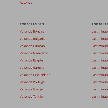
Autohuur
meer
weergegeven
om
de
relevantie
TOP 10 LANDEN
TOP 10 LA
van
Vakantie Bonaire
Last minut
de
getoonde
Vakantie Bulgarije
Last minut
beoordelingen
Vakantie Curacao
Last minute
te
garanderen.
Vakantie Nederland
Last minut
Meer
Vakantie Egypte
Last minut
info
over
Vakantie Gambia
Last minut
onze
Vakantie Griekenland
Last minute
beoordelingen.
Vakantie Portugal
Last minut
Vakantie Spanje
Last minute 
Vakantie Turkije
Last minute