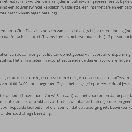
 het restaurant worden de maaltijden in buffetvorm gepresenteerd. Bij de di
g een souvenirwinkel, kapsalon, wasserette, een internetcafé en een babysi
mte beschikbaar (tegen betaling).
nardo Club Eilat zijn voorzien van een kluisje (gratis), airconditioning (indi
n bad/douche en toilet. Tevens kamers met zwembadzicht (1-3 personen) b
 maken van de aanwezige faciliteiten op het gebied van sport en ontspanning
etaling. Het animatieteam verzorgt gedurende de dag en avond allerlei verm
bijt (07.00-10.00), lunch (13.00-15.00) en diner (19.00-21.00), alle in buffetv
ussen 10.00-24.00 uur inbegrepen. Tegen betaling: geïmporteerde drankjes, 
ter periode (1 november t/m +/- 31 maart) kan het voorkomen dat bepaalde fa
tenfaciliteiten niet beschikbaar, de buitenzwembaden buiten gebruik en ge
or bepaalde faciliteiten of diensten en dat de verzorging iets beperkter k
 onderhoud of lage bezetting.