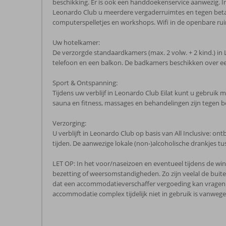
beschikking. Er is ook een handdoekenservice aanwezig. In
Leonardo Club u meerdere vergaderruimtes en tegen betalin
computerspelletjes en workshops. Wifi in de openbare rui
Uw hotelkamer:
De verzorgde standaardkamers (max. 2 volw. + 2 kind.) in Leo
telefoon en een balkon. De badkamers beschikken over ee
Sport & Ontspanning:
Tijdens uw verblijf in Leonardo Club Eilat kunt u gebruik
sauna en fitness, massages en behandelingen zijn tegen b
Verzorging:
U verblijft in Leonardo Club op basis van All Inclusive: ont
tijden. De aanwezige lokale (non-)alcoholische drankjes t
LET OP: In het voor/naseizoen en eventueel tijdens de win
bezetting of weersomstandigheden. Zo zijn veelal de bui
dat een accommodatieverschaffer vergoeding kan vragen vo
accommodatie complex tijdelijk niet in gebruik is vanwege
De