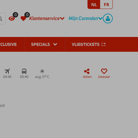
NL
FR
REGISTREER
CONTACT
0
0
Klantenservice
Mijn Corendon
NCLUSIVE
SPECIALS
VLIEGTICKETS
04:40
00:40
aug 37°
C
delen
bewaar
ard