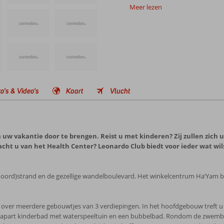
Meer lezen
o's & Video's
Kaart
Vlucht
om uw vakantie door te brengen. Reist u met kinderen? Zij zullen zic
acht u van het Health Center? Leonardo Club biedt voor ieder wat wil
(noord)strand en de gezellige wandelboulevard. Het winkelcentrum Ha’Yam be
t over meerdere gebouwtjes van 3 verdiepingen. In het hoofdgebouw treft u de
), apart kinderbad met waterspeeltuin en een bubbelbad. Rondom de zwemba