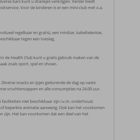
verse bars kunt u drankjes verkrijgen. Verder biedt
tservice. Voor de kinderen is er een mini-club met o.a.
vidueel regelbaar en gratis), een minibar, kabeltelevisie,
eschikbaar tegen een toeslag.
. In de Health Club kunt u gratis gebruik maken van de
aak zoals sport, spel en shows.
orm. Diverse snacks en ijsjes gedurende de dag op vaste
verse vruchtensappen en alle consumpties na 24.00 uur.
ciliteiten niet beschikbaar zijn i.v.m. onderhoud,
en of beperkte animatie aanwezig. Ook kan het voorkomen
an zijn. Het kan voorkomen dat een deel van het