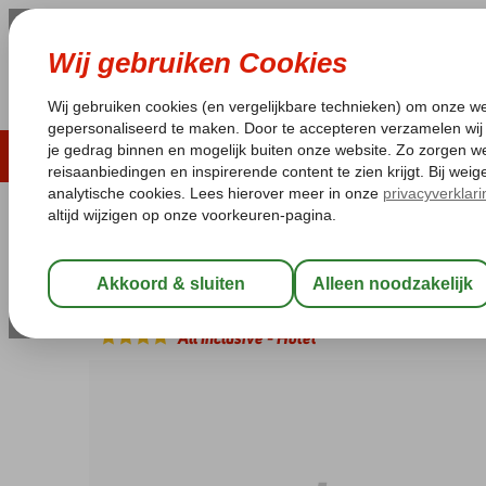
ZOMER 2026
LAST MINUTES
WIN
Pakketgarantie
Laagsteprijsgarantie*
Geen f
Israël
Home
Rode Zee
Eilat
Leonardo Club
Leonardo Club
All Inclusive
-
Hotel