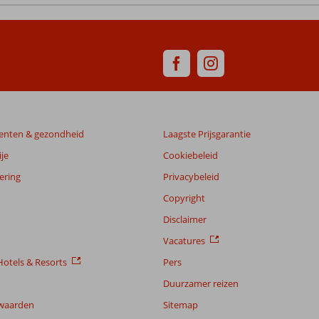
enten & gezondheid
Laagste Prijsgarantie
je
Cookiebeleid
ering
Privacybeleid
Copyright
Disclaimer
Vacatures
otels & Resorts
Pers
Duurzamer reizen
waarden
Sitemap