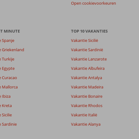
Open cookievoorkeuren
ST MINUTE
TOP 10 VAKANTIES
e Spanje
Vakantie Sicilië
e Griekenland
Vakantie Sardinië
 Turkije
Vakantie Lanzarote
e Egypte
Vakantie Albufeira
e Curacao
Vakantie Antalya
e Mallorca
Vakantie Madeira
 Ibiza
Vakantie Bonaire
e Kreta
Vakantie Rhodos
Sicilie
Vakantie Italië
 Sardinie
Vakantie Alanya