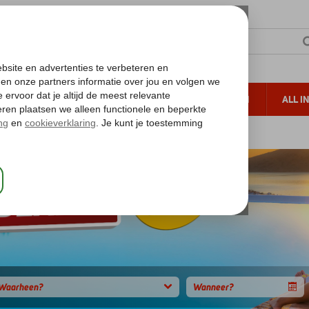
TERZON
ZONVAKANTIES
VERRE REIZEN
ALL I
ueltoeslag
Gratis annuleren*