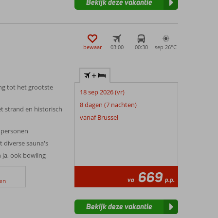
Bekijk deze vakantie
bewaar
03:00
00:30
sep 26°
C
+
g tot het grootste
18 sep 2026 (vr)
8 dagen (7 nachten)
t strand en historisch
vanaf Brussel
6 personen
t diverse sauna's
 ja, ook bowling
669
va
p.p.
en
Bekijk deze vakantie