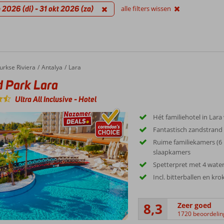
 2026 (di) - 31 okt 2026 (za)
alle filters wissen
ark Lara
urkse Riviera
Antalya
Lara
 Park Lara
Ultra All Inclusive
-
Hotel
Hét familiehotel in Lara
Fantastisch zandstrand
Ruime familiekamers (6 
slaapkamers
Spetterpret met 4 water
Incl. bitterballen en kro
8,3
Zeer goed
1720 beoordeli