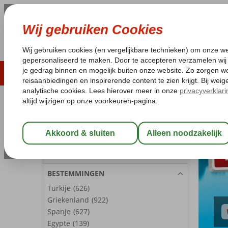
ZOMER 2026
LAST MINUTES
WIN
Pakketgarantie
Laagsteprijsgarantie*
Geen f
REISGEZELSCHAP
Kamer 1:
2 Personen
Wijzig Reisgezelschap
BESTEMMINGEN
Turkije
(626)
Griekenland
(922)
Spanje
(627)
Egypte
(139)