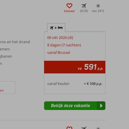
bewaar
03:30
okt 24°
C
+
06 okt 2026 (di)
rso en het strand
8 dagen (7 nachten)
kamers
vanaf Brussel
ijbanen
In
591
va
p.p.
vanaf Keulen
+ € 108
p.p.
en
Bekijk deze vakantie