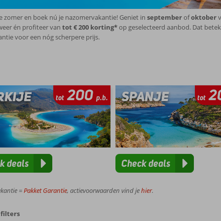
e zomer en boek nú je nazomervakantie! Geniet in
september
of
oktober
v
eer én profiteer van
tot € 200 korting*
op geselecteerd aanbod. Dat bete
ntie voor een nóg scherpere prijs.
200
2
tot
p.b.
tot
k deals
Check deals
akantie =
Pakket Garantie
, actievoorwaarden vind je
hier
.
filters