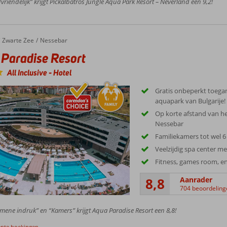
vriendelijk” krijgt Pickalbatros Jungle Aqua Park Resort – Neverland een 9,2!
Zwarte Zee
Nessebar
Paradise Resort
All Inclusive
-
Hotel
Gratis onbeperkt toegan
aquapark van Bulgarije!
Op korte afstand van he
Nessebar
Familiekamers tot wel 
Veelzijdig spa center me
Fitness, games room, en
8,8
Aanrader
704 beoordeling
mene indruk” en “Kamers” krijgt Aqua Paradise Resort een 8,8!
ente boekingen