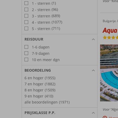
Voor “Kind
(1)
1 - sterren
(96)
2 - sterren
(689)
3 - sterren
Bulgarije
Aqua Paradise Resort
Home
(1077)
4 - sterren
Aqua 
(711)
5 - sterren
REISDUUR
1-6 dagen
7-9 dagen
10 en meer dgn
BEOORDELING
6 en hoger
(1955)
7 en hoger
(1882)
8 en hoger
(1509)
9 en hoger
(410)
alle beoordelingen
(1971)
Voor “Alge
PRIJSKLASSE P.P.
10 rec