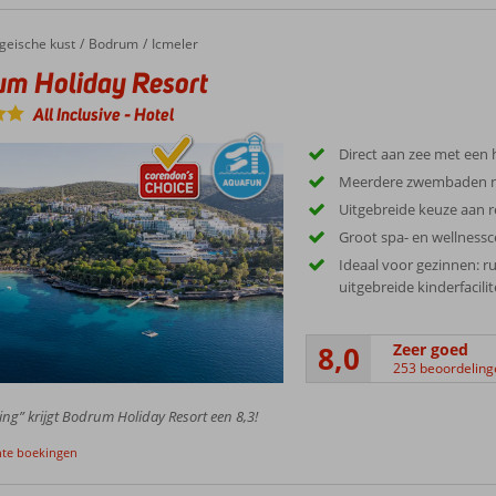
geische kust
Bodrum
Icmeler
um Holiday Resort
All Inclusive
-
Hotel
Direct aan zee met een h
Meerdere zwembaden m
Uitgebreide keuze aan r
Groot spa- en wellness
Ideaal voor gezinnen: r
uitgebreide kinderfacilit
8,0
Zeer goed
253 beoordeling
ing” krijgt Bodrum Holiday Resort een 8,3!
nte boekingen