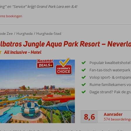
ing” en “Service” krijgt Grand Park Lara een 8,4!
ente boekingen
ode Zee
Hurghada
Hurghada-Stad
lbatros Jungle Aqua Park Resort – Neverl
All Inclusive
-
Hotel
Populair kwaliteitshotel
Fan-tas-tisch waterpark
Volop sport- & ontspann
Ruime familiekamers voo
Dagje strand? Pak de gra
8,6
Aanrader
574 beoordeling