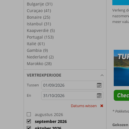
Bulgarije
(31)
Verleng d
Curaçao
(41)
nazomerw
Bonaire
(25)
meer vaka
Istanbul
(31)
Kaapverdië
(5)
Portugal
(153)
Italië
(61)
Gambia
(9)
Nederland
(2)
Marokko
(28)
VERTREKPERIODE
Tussen
Chec
En
Datums wissen
* Pakketv
augustus 2026
september 2026
Gekozen 
oktober 2026