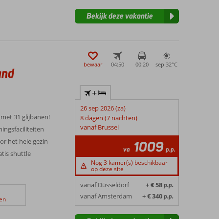
Bekijk deze vakantie
bewaar
04:50
00:20
sep 32°
C
and
+
26 sep 2026 (za)
 met 31 glijbanen!
8 dagen (7 nachten)
vanaf Brussel
ingsfaciliteiten
r het hele gezin
1009
va
p.p.
tis shuttle
Nog 3 kamer(s) beschikbaar
op deze site
vanaf Düsseldorf
+ € 58
p.p.
vanaf Amsterdam
+ € 340
p.p.
en