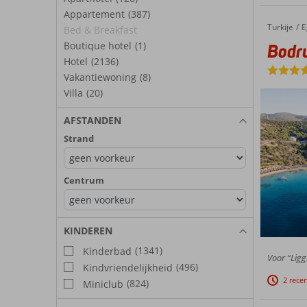
Appartement
(387)
Turkije
Bodrum Holiday Resort
Home
E
Bed & Breakfast
Boutique hotel
(1)
Bodr
Hotel
(2136)
Vakantiewoning
(8)
Villa
(20)
AFSTANDEN
Strand
Centrum
KINDEREN
(1341)
Kinderbad
Voor “Ligg
(496)
Kindvriendelijkheid
2 rece
(824)
Miniclub