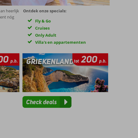
an heerlijk
Ontdek onze specials:
kent nóg
Fly & Go
Cruises
Only Adult
Villa's en appartementen
00
200
p.b.
tot
p.b.
Check deals