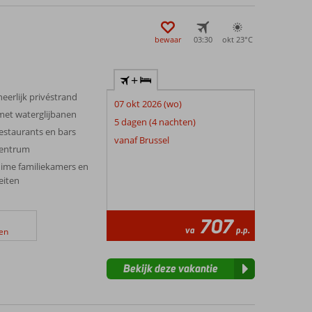
bewaar
03:30
okt 23°
C
+
eerlijk privéstrand
07 okt 2026 (wo)
et waterglijbanen
5 dagen (4 nachten)
estaurants en bars
vanaf Brussel
centrum
uime familiekamers en
eiten
707
va
p.p.
en
Bekijk deze vakantie