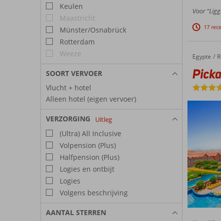
Keulen
Voor “Ligg
Maastricht
17 rec
Münster/Osnabrück
Rotterdam
Weeze
Egypte
Pickalbatros Jungle Aqua Park Resort – Neverland
Home
R
Picka
SOORT VERVOER
Vlucht + hotel
Alleen hotel (eigen vervoer)
VERZORGING
Uitleg
(Ultra) All Inclusive
Volpension (Plus)
Halfpension (Plus)
Logies en ontbijt
Logies
Volgens beschrijving
AANTAL STERREN