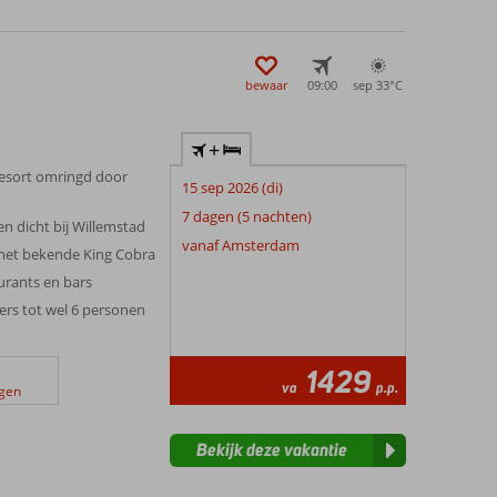
bewaar
09:00
sep 33°
C
+
esort omringd door
15 sep 2026 (di)
7 dagen (5 nachten)
en dicht bij Willemstad
vanaf Amsterdam
met bekende King Cobra
aurants en bars
ers tot wel 6 personen
1429
va
p.p.
ngen
Bekijk deze vakantie