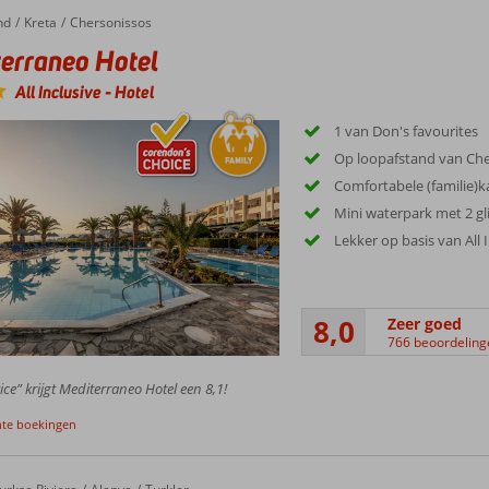
nd
raneo Hotel
Kreta
Chersonissos
erraneo Hotel
All Inclusive
-
Hotel
1 van Don's favourites
Op loopafstand van Che
Comfortabele (familie)
Mini waterpark met 2 gl
Lekker op basis van All 
8,0
Zeer goed
766 beoordeling
ice” krijgt Mediterraneo Hotel een 8,1!
nte boekingen