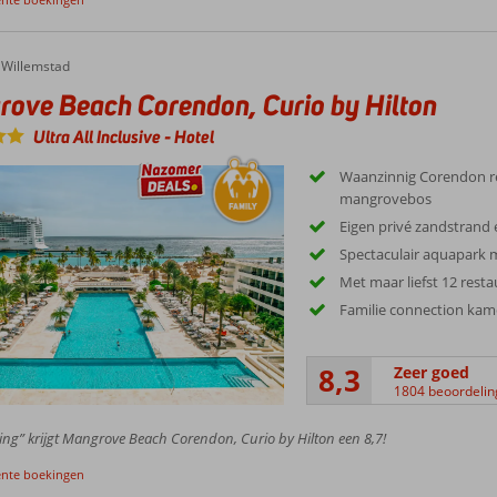
e Beach Corendon, Curio by Hilton
Willemstad
ove Beach Corendon, Curio by Hilton
Ultra All Inclusive
-
Hotel
Waanzinnig Corendon r
mangrovebos
Eigen privé zandstrand 
Spectaculair aquapark 
Met maar liefst 12 rest
Familie connection kam
8,3
Zeer goed
1804 beoordeli
ing” krijgt Mangrove Beach Corendon, Curio by Hilton een 8,7!
ente boekingen