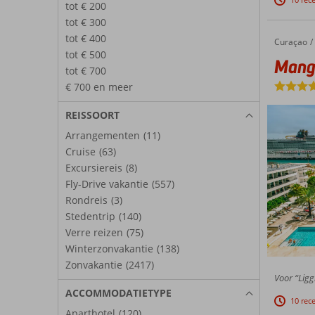
tot € 200
tot € 300
tot € 400
Curaçao
Mangrov
Home
tot € 500
Mangr
tot € 700
€ 700 en meer
REISSOORT
Arrangementen
(11)
Cruise
(63)
Excursiereis
(8)
Fly-Drive vakantie
(557)
Rondreis
(3)
Stedentrip
(140)
Verre reizen
(75)
Winterzonvakantie
(138)
Zonvakantie
(2417)
Voor “Ligg
ACCOMMODATIETYPE
10 rec
Aparthotel
(120)