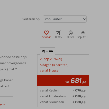
Sorteren op:
bewaar
03:45
00:20
sep 31°
C
+
 voor de beste prijs
29 sep 2026 (di)
 met privégedeelte
5 dagen (4 nachten)
pers.) met 2
vanaf Brussel
681
glijbanen
va
p.p.
ketten!
vanaf Keulen
- € 70
p.p.
vanaf Amsterdam
+ € 80
p.p.
vanaf Groningen
+ € 88
p.p.
ngen