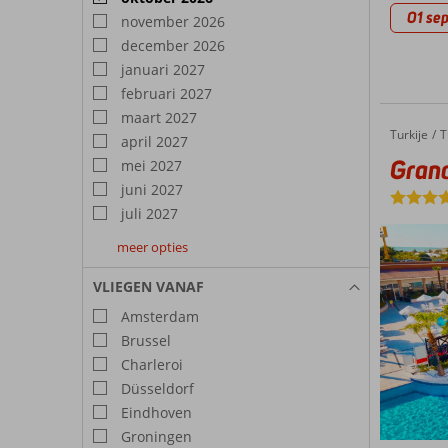
01 sep
november 2026
december 2026
januari 2027
februari 2027
maart 2027
Turkije
Grand P
Home
T
april 2027
Grand
mei 2027
juni 2027
juli 2027
meer opties
augustus
september
oktober
2027
2027
2027
VLIEGEN VANAF
Amsterdam
Brussel
Charleroi
Düsseldorf
Eindhoven
Groningen