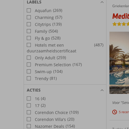
LABELS
Griekenla
Mediter
Home
(269)
Aquafun
Medit
(57)
Charming
(139)
Citytrips
(504)
Family
(528)
Fly & go
(487)
Hotels met een
duurzaamheidscertificaat
(259)
Only Adult
(167)
Premium Selection
(104)
Swim-up
(81)
Trendy
ACTIES
(4)
16
Voor “Serv
(2)
17
(109)
Corendon Choice
5 rece
(20)
Corendon Villa's
(154)
Nazomer Deals