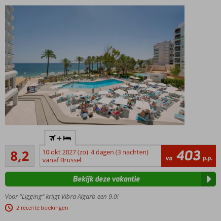
kids
splashpool
en een
zonneterras
Verschillende
luxe kamers
met
zwembad-
en zeezicht
Topper
+
aan
Zeer goed
het
403
8,2
10 okt 2027 (zo)
4 dagen (3 nachten)
45
va
p.p.
strand
vanaf Brussel
beoordelingen
Vlak bij
Bekijk deze vakantie
de
bekende
Voor “Ligging” krijgt Vibra Algarb een 9,0!
clubs
2 recente boekingen
Ibiza-