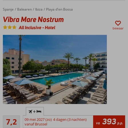
Stad
op
Spanje
Vibra Mare Nostrum
Home
Balearen
Ibiza
Playa d'en Bossa
ca. 3
Vibra Mare Nostrum
km
Moderne
All Inclusive
-
Hotel
bewaar
kamers
Halfpension
of All
Inclusive
ook
mogelijk
Toplocatie
+
op ca. 100
Voldoende/goed
meter van
393
7,2
09 mei 2027 (zo)
4 dagen (3 nachten)
38
va
p.p.
het strand
vanaf Brussel
beoordelingen