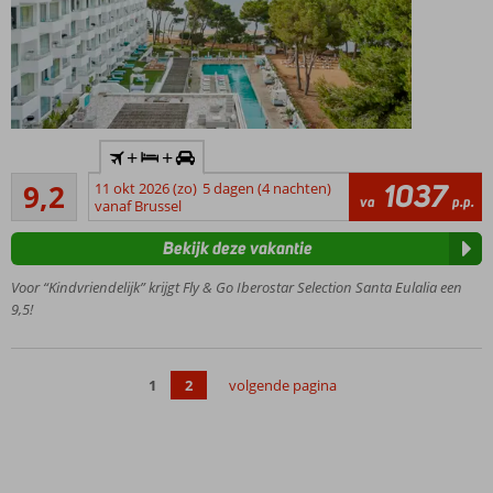
Nabij
bekende
spots als
Ushuaia
en Hï
Ibiza
Inclusief
+
+
huurauto
Uitstekend
1037
9,2
11 okt 2026 (zo)
5 dagen (4 nachten)
Only
45
va
p.p.
vanaf Brussel
Adult:
beoordelingen
min.
Bekijk deze vakantie
leeftijd
16 jaar
Voor “Kindvriendelijk” krijgt Fly & Go Iberostar Selection Santa Eulalia een
Aan het
9,5!
prachtige
S'Argamassa
Beach
1
2
volgende pagina
Kamers met
zwembadzicht,
(zij)zeezicht en
priority
location