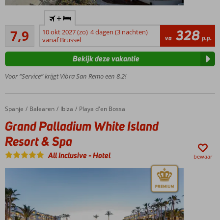
Prachtig
+
uitzicht
Goed
over de
328
7,9
10 okt 2027 (zo)
4 dagen (3 nachten)
49
va
p.p.
baai
vanaf Brussel
beoordelingen
van San
Bekijk deze vakantie
Antonio
Direct
Voor “Service” krijgt Vibra San Remo een 8,2!
aan het
strand,
vergeet
Spanje
Grand Palladium White Island Resort & Spa
Home
Balearen
Ibiza
Playa d'en Bossa
je
slippers
Grand Palladium White Island
niet
Resort & Spa
Overdag
relaxen bij
All Inclusive
-
Hotel
bewaar
het
zwembad,
's avonds
richting
centrum
Ook