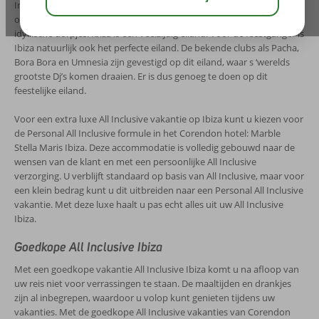
Inclusive vakanties op Ibiza. Lekker struinen over de hippiemarkten
of een bezoekje aan de eeuwenoude kathedralen, musea en
idyllische dorpjes. Ibiza is een veelzijdig eiland. Voor de feestganger is
Ibiza natuurlijk ook het perfecte eiland. De bekende clubs als Pacha,
Bora Bora en Umnesia zijn gevestigd op dit eiland, waar s ‘werelds
grootste Dj’s komen draaien. Er is dus genoeg te doen op dit
feestelijke eiland.
Voor een extra luxe All Inclusive vakantie op Ibiza kunt u kiezen voor
de Personal All Inclusive formule in het Corendon hotel: Marble
Stella Maris Ibiza. Deze accommodatie is volledig gebouwd naar de
wensen van de klant en met een persoonlijke All Inclusive
verzorging. U verblijft standaard op basis van All Inclusive, maar voor
een klein bedrag kunt u dit uitbreiden naar een Personal All Inclusive
vakantie. Met deze luxe haalt u pas echt alles uit uw All Inclusive
Ibiza.
Goedkope All Inclusive Ibiza
Met een goedkope vakantie All Inclusive Ibiza komt u na afloop van
uw reis niet voor verrassingen te staan. De maaltijden en drankjes
zijn al inbegrepen, waardoor u volop kunt genieten tijdens uw
vakanties. Met de goedkope All Inclusive vakanties van Corendon