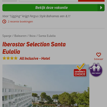
beoordelingen
accommodatie
Bekijk deze vakantie
in Ibiza-stijl
Tuin met
Voor “Ligging” krijgt Fergus Style Bahamas een 8,1!
palmbomen,
2 recente boekingen
zwembad en
zonneterras
Moderne
Spanje
Iberostar Selection Santa Eulalia
Home
Balearen
Ibiza
Santa Eulalia
kamers,
Iberostar Selection Santa
sommige
Eulalia
met
uitzicht
All Inclusive
-
Hotel
over zee
bewaar
Direct aan
het
zandstrand
Nabij
bekende
spots als
Ushuaia
en Hi
Ibiza