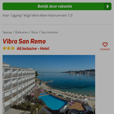
Volop
Bekijk deze vakantie
uitgaansgelegenheden
in de omgeving
Voor “Ligging” krijgt Vibra Mare Nostrum een 7,5!
En
ook
Ibiza-
Spanje
Vibra San Remo
Home
Balearen
Ibiza
San Antonio
Stad
Vibra San Remo
vlakbij
Volledig
All Inclusive
-
Hotel
bewaar
nieuw
zwembad
voor nog
meer
zwemplezier
Uitstekende prijs-
kwaliteitverhouding
Halfpension
of All
Inclusive
ook
mogelijk