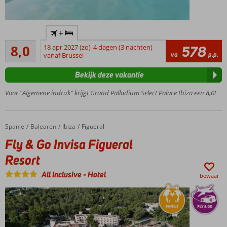
Prachtig
+
hotel
Zeer goed
aan het
8,0
18 apr 2027 (zo)
4 dagen (3 nachten)
578
4
va
p.p.
strand
vanaf Brussel
beoordelingen
Diverse
Bekijk deze vakantie
restaurants
met
Voor “Algemene indruk” krijgt Grand Palladium Select Palace Ibiza een 8,0!
heerlijke
gerechten
Leuke
Spanje
Fly & Go Invisa Figueral Resort
Home
Balearen
Ibiza
Figueral
animatie
Fly & Go Invisa Figueral
voor
jong en
Resort
oud
All Inclusive
-
Hotel
bewaar