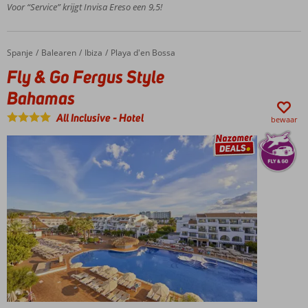
Voor “Service” krijgt Invisa Ereso een 9,5!
Activiteiten
voor groot
en klein
Spanje
Fly & Go Fergus Style Bahamas
Home
Balearen
Ibiza
Playa d'en Bossa
Fly & Go Fergus Style
Bahamas
All Inclusive
-
Hotel
bewaar