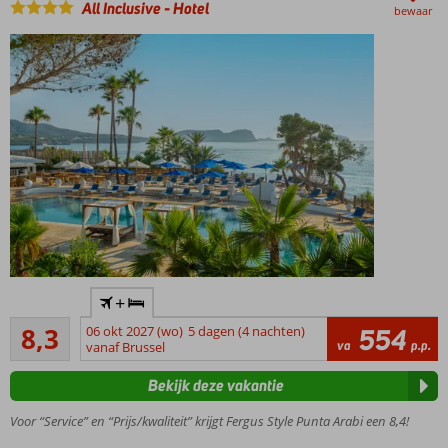
All Inclusive
-
Hotel
bewaar
Rustig
+
gelegen
Zeer goed
8,3
06 okt 2027 (wo)
5 dagen (4 nachten)
554
All
16
va
p.p.
vanaf Brussel
Inclusive
beoordelingen
met
Bekijk deze vakantie
uitgebreid
food &
Voor “Service” en “Prijs/kwaliteit” krijgt Fergus Style Punta Arabi een 8,4!
beverage