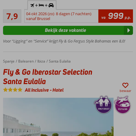
Inclusief
+
+
huurauto
Goed
999
7,9
04 okt 2026 (zo)
8 dagen (7 nachten)
All
354
va
p.p.
vanaf Brussel
Inclusive
beoordelingen
genieten
Bekijk deze vakantie
Gezellige
accommodatie
Voor “Ligging” en “Service” krijgt Fly & Go Fergus Style Bahamas een 8,0!
in Ibiza-stijl
Tuin met
palmbomen,
Spanje
Fly & Go Iberostar Selection Santa Eulalia
Home
Balearen
Ibiza
Santa Eulalia
zwembad en
Fly & Go Iberostar Selection
zonneterras
Santa Eulalia
Moderne
kamers,
All Inclusive
-
Hotel
bewaar
sommige
met
uitzicht
over zee
Direct aan
het
zandstrand