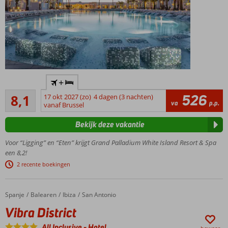
zeezichtkamers
Zeer
+
populair op
Zeer goed
de
526
8,1
17 okt 2027 (zo)
4 dagen (3 nachten)
17
va
p.p.
Nederlandse
vanaf Brussel
beoordelingen
markt
Bekijk deze vakantie
Mooie
luxe
Voor “Ligging” en “Eten” krijgt Grand Palladium White Island Resort & Spa
uitstraling
een 8,2!
Meerdere
2 recente boekingen
buitenzwembaden
met ligbedden
Loop zo
Spanje
Vibra District
Home
Balearen
Ibiza
San Antonio
het
Vibra District
zandstrand
op
All Inclusive
-
Hotel