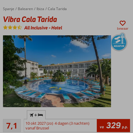
op 500
Spanje
Vibra Cala Tarida
Home
Balearen
Ibiza
Cala Tarida
meter
Vibra Cala Tarida
Strand is op
loopafstand
All Inclusive
-
Hotel
bewaar
Ontbijt,
Halfpension
en All
Inclusive
ook
mogelijk
Dicht
+
bij het
Voldoende/goed
strand
329
7,1
10 okt 2027 (zo)
4 dagen (3 nachten)
21
va
p.p.
vanaf Brussel
All
beoordelingen