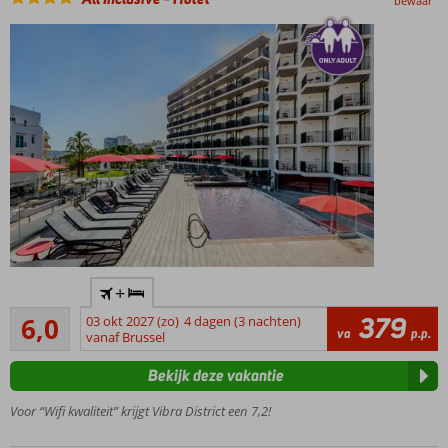
bewaar
3 à-la-carte
restaurants
met show
cooking
Only
+
Adult
Voldoende
hotel;
379
6,0
03 okt 2027 (zo)
4 dagen (3 nachten)
10
va
p.p.
min.
vanaf Brussel
beoordelingen
18
Bekijk deze vakantie
jaar
San
Voor “Wifi kwaliteit” krijgt Vibra District een 7,2!
Antonio
Centrum