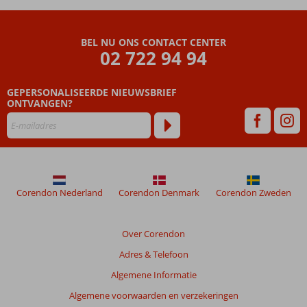
Op
loopafstand
van
BEL NU ONS CONTACT CENTER
02 722 94 94
hippiemarkt
Punta Arabi
Ook All
GEPERSONALISEERDE NIEUWSBRIEF
Inclusive
ONTVANGEN?
mogelijk
Corendon Nederland
Corendon Denmark
Corendon Zweden
Over Corendon
Adres & Telefoon
Algemene Informatie
Algemene voorwaarden en verzekeringen