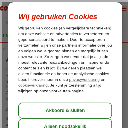
Pakketgarantie
Home
All Inclusive Ibiza
All Inclusive Ibiza
Even helemaal wegdromen op een kleurrijk en magisch eiland met s
’werelds grootste beroemdheden om u heen? Dit kan natuurlijk op
het Spaanse eiland Ibiza! Op dit prachtige eiland kunt u genieten op
een van de mooie stranden: Cala Tarida, Cala Comte, Cala Vadella en
Cala Benirràs. Pak uw zwemspullen maar in, want een cerveza of een
frisdrankje staat al voor u klaar tijdens een All Inclusive Ibiza!
All Inclusive vakanties Ibiza
Ibiza is een bestemming voor iedereen! Jong of oud, het maakt niet
uit, want iedereen komt helemaal tot rust tijdens één van de All