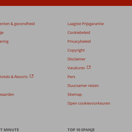
enten & gezondheid
Laagste Prijsgarantie
je
Cookiebeleid
ering
Privacybeleid
Copyright
Disclaimer
Vacatures
otels & Resorts
Pers
Duurzamer reizen
waarden
Sitemap
Open cookievoorkeuren
ST MINUTE
TOP 10 SPANJE