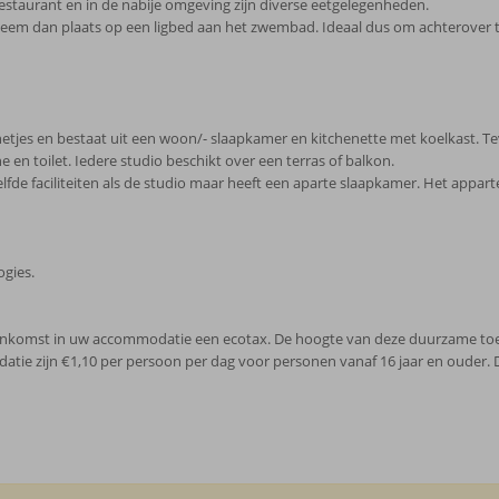
estaurant en in de nabije omgeving zijn diverse eetgelegenheden.
em dan plaats op een ligbed aan het zwembad. Ideaal dus om achterover te
jes en bestaat uit een woon/- slaapkamer en kitchenette met koelkast. Tevens
en toilet. Iedere studio beschikt over een terras of balkon.
de faciliteiten als de studio maar heeft een aparte slaapkamer. Het appar
ogies.
j aankomst in uw accommodatie een ecotax. De hoogte van deze duurzame toeri
datie zijn €1,10 per persoon per dag voor personen vanaf 16 jaar en ouder