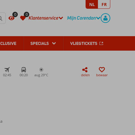
NL
FR
REGISTREER
CONTACT
0
0
Klantenservice
Mijn Corendon
NCLUSIVE
SPECIALS
VLIEGTICKETS
02:45
00:20
aug 29°
C
delen
bewaar
sa