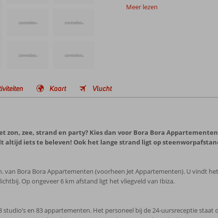
Meer lezen
iviteiten
Kaart
Vlucht
et zon, zee, strand en party? Kies dan voor Bora Bora Appartementen!
lt altijd iets te beleven! Ook het lange strand ligt op steenworpafst
0 m. van Bora Bora Appartementen (voorheen Jet Appartementen). U vindt het
 dichtbij. Op ongeveer 6 km afstand ligt het vliegveld van Ibiza.
tudio’s en 83 appartementen. Het personeel bij de 24-uursreceptie staat da