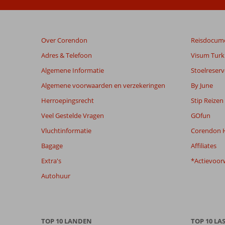
ouder
zijn
dan
48
Over Corendon
Reisdocum
maanden
worden
Adres & Telefoon
Visum Turki
niet
Algemene Informatie
Stoelreserv
meer
weergegeven
Algemene voorwaarden en verzekeringen
By June
om
Herroepingsrecht
Stip Reizen
de
relevantie
Veel Gestelde Vragen
GOfun
van
Vluchtinformatie
Corendon H
de
getoonde
Bagage
Affiliates
beoordelingen
Extra's
*Actievoor
te
garanderen.
Autohuur
Meer
info
over
onze
TOP 10 LANDEN
TOP 10 LA
beoordelingen.