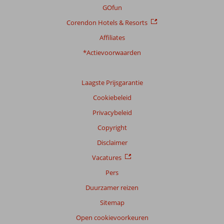
Service
9,0
Kindvriendelijk
-
GOfun
Prijs/kwaliteit
8,7
Wifi kwaliteit
8,0
Corendon Hotels & Resorts
Affiliates
Ervaringen
van
*Actievoorwaarden
onze
klanten
Taal
Laagste Prijsgarantie
Nederlands (BE + NL) (3)
Cookiebeleid
Filter
Privacybeleid
reisgezelschap
Copyright
Alle
Disclaimer
Sorteren
op
Vacatures
datum (nieuw > oud)
Pers
Duurzamer reizen
Raoul
8,0
Sitemap
Belgie
Open cookievoorkeuren
Met partner
,