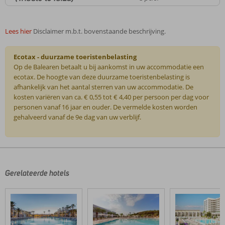
Lees hier
Disclaimer m.b.t. bovenstaande beschrijving.
Ecotax - duurzame toeristenbelasting
Op de Balearen betaalt u bij aankomst in uw accommodatie een
ecotax. De hoogte van deze duurzame toeristenbelasting is
afhankelijk van het aantal sterren van uw accommodatie. De
kosten variëren van ca. € 0,55 tot € 4,40 per persoon per dag voor
personen vanaf 16 jaar en ouder. De vermelde kosten worden
gehalveerd vanaf de 9e dag van uw verblijf.
De
beoordelingen
zijn
door
Gerelateerde hotels
onze
klanten
geschreven
na
hun