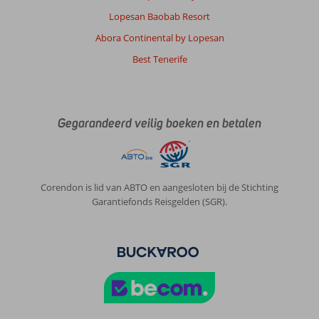
onderhoud
was
Lopesan Baobab Resort
voortreffelijk.
Abora Continental by Lopesan
Personeel
is
Best Tenerife
erg
vriendelijk.
Enkele
kleine
Gegarandeerd veilig boeken en betalen
dingen
(zoals
opbergruimte
in
de
Corendon is lid van ABTO en aangesloten bij de Stichting
kamer,
Garantiefonds Reisgelden (SGR).
handdoeken
aan
het
zwembad)
zijn
voor
verbetering
vatbaar.