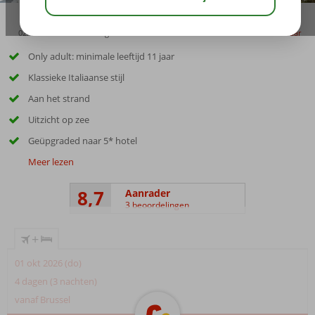
02:45
00:45
aug 29°
C
delen
bewaar
Only adult: minimale leeftijd 11 jaar
Klassieke Italiaanse stijl
Aan het strand
Uitzicht op zee
Geüpgraded naar 5* hotel
Meer lezen
8,7
Aanrader
3 beoordelingen
+
01 okt 2026 (do)
4 dagen (3 nachten)
vanaf Brussel