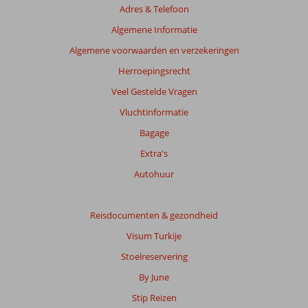
Adres & Telefoon
beoordelingen
te
Algemene Informatie
garanderen.
Algemene voorwaarden en verzekeringen
Meer
info
Herroepingsrecht
over
Veel Gestelde Vragen
onze
beoordelingen.
Vluchtinformatie
Bagage
Totale
Extra's
score
Autohuur
Gebaseerd
op:
3
Reisdocumenten & gezondheid
beoordelingen
Visum Turkije
Stoelreservering
Scoreverdeling
By June
Algemene indruk
8,7
Eten
8,7
Stip Reizen
Ligging
8,7
Kamers
8,0