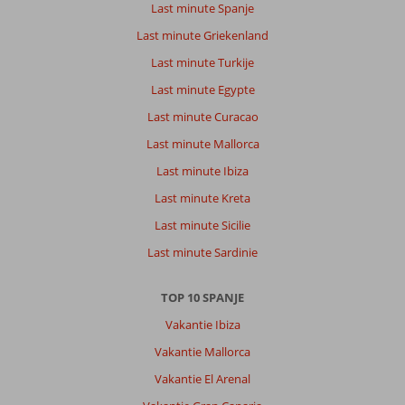
Last minute Spanje
is
een
Last minute Griekenland
aangename
Last minute Turkije
vakantieplaats,
prachtig
Last minute Egypte
gelegen,
Last minute Curacao
met
een
Last minute Mallorca
mooie
Last minute Ibiza
jachthaven,
en
Last minute Kreta
veel
Last minute Sicilie
restaurants,
cafés
Last minute Sardinie
en
shopping
TOP 10 SPANJE
mogelijkheden.
Vakantie Ibiza
Over
Vakantie Mallorca
Mongibello
Ibiza:
Vakantie El Arenal
Hotel