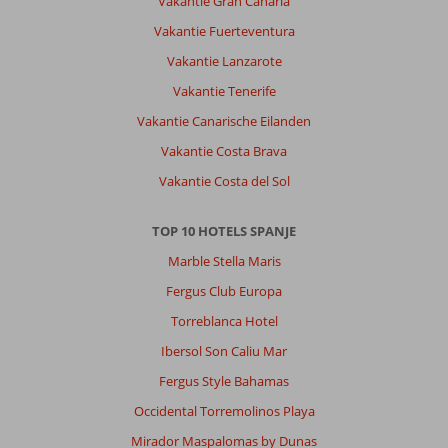
Vakantie Gran Canaria
Mongibello
is
Vakantie Fuerteventura
een
Vakantie Lanzarote
wat
atypisch
Vakantie Tenerife
hotel
Vakantie Canarische Eilanden
met
zijn
Vakantie Costa Brava
Italiaanse
Vakantie Costa del Sol
vibe
in
Spanje.
TOP 10 HOTELS SPANJE
Kamer,
Marble Stella Maris
ontbijt
en
Fergus Club Europa
infrastructuur
Torreblanca Hotel
zijn
van
Ibersol Son Caliu Mar
een
Fergus Style Bahamas
hoog
niveau.
Occidental Torremolinos Playa
Het
Mirador Maspalomas by Dunas