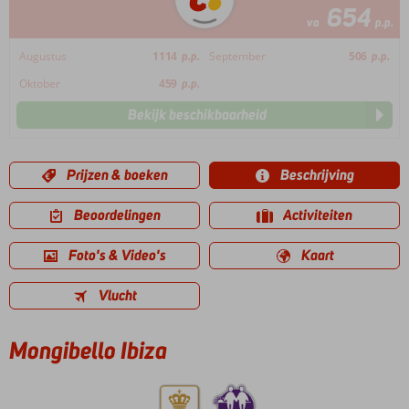
654
va
p.p.
Augustus
1114
p.p.
September
506
p.p.
Oktober
459
p.p.
Bekijk beschikbaarheid
Prijzen & boeken
Beschrijving
Beoordelingen
Activiteiten
Foto's & Video's
Kaart
Vlucht
Mongibello Ibiza