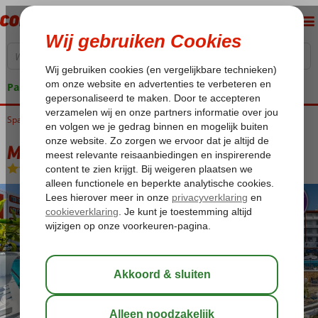
Pakketgarantie
Spanje
Home
Balearen
Ibiza
Santa Eulalia
Mongibello Ibiza
Mongibello Ibiza
Logies en ontbijt
-
Hotel