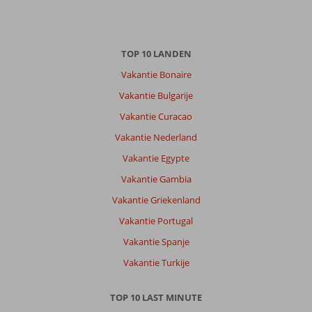
02 oktober 2025
Over
TOP 10 LANDEN
Santa
Vakantie Bonaire
Eulalia:
Vakantie Bulgarije
Heel
leuke
Vakantie Curacao
bestemming.
Vakantie Nederland
Het
was
Vakantie Egypte
onze
Vakantie Gambia
tweede
reis
Vakantie Griekenland
naar
Vakantie Portugal
Ibiza
op
Vakantie Spanje
15
Vakantie Turkije
maanden
tijd.
Santa
TOP 10 LAST MINUTE
Eularia