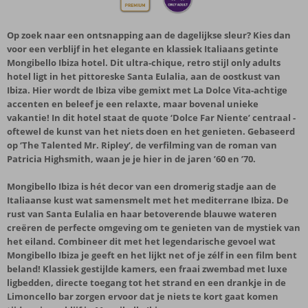
Op zoek naar een ontsnapping aan de dagelijkse sleur? Kies dan
voor een verblijf in het elegante en klassiek Italiaans getinte
Mongibello Ibiza hotel. Dit ultra-chique, retro stijl only adults
hotel ligt in het pittoreske Santa Eulalia, aan de oostkust van
Ibiza. Hier wordt de Ibiza vibe gemixt met La Dolce Vita-achtige
accenten en beleef je een relaxte, maar bovenal unieke
vakantie! In dit hotel staat de quote ‘Dolce Far Niente’ centraal -
oftewel de kunst van het niets doen en het genieten. Gebaseerd
op ‘The Talented Mr. Ripley’, de verfilming van de roman van
Patricia Highsmith, waan je je hier in de jaren ’60 en ’70.
Mongibello Ibiza is hét decor van een dromerig stadje aan de
Italiaanse kust wat samensmelt met het mediterrane Ibiza. De
rust van Santa Eulalia en haar betoverende blauwe wateren
creëren de perfecte omgeving om te genieten van de mystiek van
het eiland. Combineer dit met het legendarische gevoel wat
Mongibello Ibiza je geeft en het lijkt net of je zélf in een film bent
beland! Klassiek gestijlde kamers, een fraai zwembad met luxe
ligbedden, directe toegang tot het strand en een drankje in de
Limoncello bar zorgen ervoor dat je niets te kort gaat komen