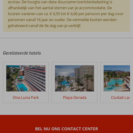
ecotax. De hoogte van deze duurzame toeristenbelasting is
afhankelijk van het aantal sterren van je accommodatie. De
kosten variëren van ca. € 0,55 tot € 4,00 per persoon per dag voor
personen vanaf 16 jaar en ouder. De vermelde kosten worden
gehalveerd vanaf de 9e dag van je verblijf.
De
beoordelingen
zijn
door
Gerelateerde hotels
onze
klanten
geschreven
na
hun
verblijf
in
Ona Luna Park
Playa Dorada
Ciudad Laur
Alcudia
Beach
Aparthotel
Beoordelingen
BEL NU ONS CONTACT CENTER
die