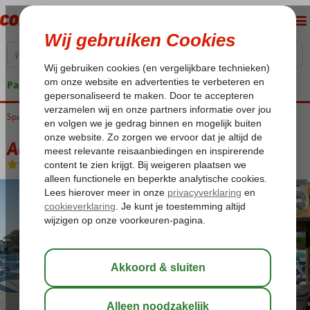
Pakketgarantie
Spanje
Home
Balearen
Mallorca
Alcudia
Alcudia Beach Aparthotel
Alcudia Beach Aparthotel
Logies
-
Aparthotel