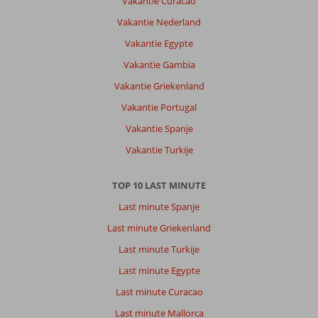
Vakantie Curacao
mooi
Vakantie Nederland
en
fijn
Vakantie Egypte
dat
Vakantie Gambia
er
zo'n
Vakantie Griekenland
lange
Vakantie Portugal
boulevard
is.
Vakantie Spanje
Vakantie Turkije
Over
Alcudia
Beach
TOP 10 LAST MINUTE
Aparthotel
Last minute Spanje
:
Fijn
Last minute Griekenland
hotel
Last minute Turkije
met
gelukkig
Last minute Egypte
voldoende
Last minute Curacao
ligbedden
bij
Last minute Mallorca