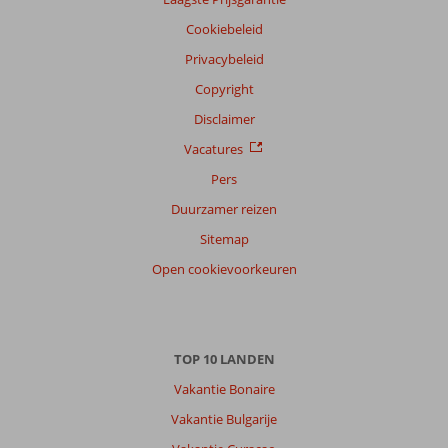
Taal
Cookiebeleid
Nederlands (BE + NL) (6)
Privacybeleid
Filter
reisgezelschap
Copyright
Alle
Disclaimer
Sorteren
Vacatures
op
Pers
datum (nieuw > oud)
Duurzamer reizen
Sitemap
Anoniem
8,0
Open cookievoorkeuren
Nederland
Met partner
,
16 september 2023
TOP 10 LANDEN
Over
Vakantie Bonaire
Alcudia:
Vakantie Bulgarije
strand
Alcudia