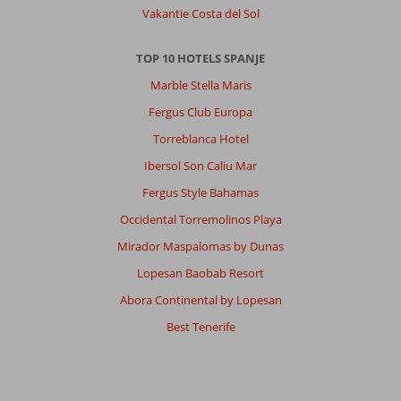
Vakantie Costa del Sol
hebben
behalve
het
TOP 10 HOTELS SPANJE
strand
Marble Stella Maris
niets
gezien
Fergus Club Europa
Torreblanca Hotel
Over
Alcudia
Ibersol Son Caliu Mar
Beach
Fergus Style Bahamas
Aparthotel
:
Occidental Torremolinos Playa
We
Mirador Maspalomas by Dunas
hadden
een
Lopesan Baobab Resort
prima
Abora Continental by Lopesan
accomodatie,
schoon
Best Tenerife
en
ruim
met
mooi