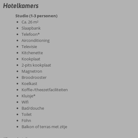
Hotelkamers
Studio (1-3 personen)
Ca. 26 m²
Slaapbank
Telefoon*
Airconditioning
Televisie
Kitchenette
Kookplaat
2-pits kookplaat
Magnetron
Broodrooster
Koelkast
Koffie-/theezetfaciliteiten
Kluisje*
Wifi
Bad/douche
Toilet
Föhn
Balkon of terras met zitje