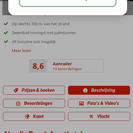
02:30
01:05
aug 30°
C
delen
bewaar
Op slechts 350 m. van het strand
Zwembad omringd met palmbomen
All Inclusive ook mogelijk
Meer lezen
8,6
Aanrader
14 beoordelingen
Prijzen & boeken
Beschrijving
Beoordelingen
Foto's & Video's
Kaart
Vlucht