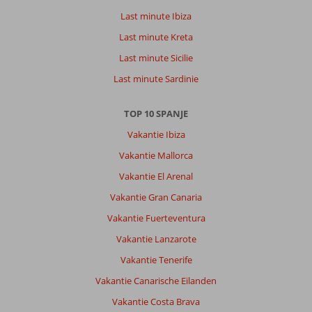
het
Last minute Ibiza
zwembad.
Last minute Kreta
Algemene indruk
8
Eten
9
Last minute Sicilie
Ligging
8
Kamers
8
Service
8
Kindvriendelijk
-
Last minute Sardinie
Prijs/kwaliteit
8
Wifi kwaliteit
9
TOP 10 SPANJE
Vakantie Ibiza
Anoniem
10
Nederland
Vakantie Mallorca
Met vrienden
Vakantie El Arenal
,
05 juni 2023
Vakantie Gran Canaria
Vakantie Fuerteventura
Over
Alcudia:
Vakantie Lanzarote
We
Vakantie Tenerife
hadden
Vakantie Canarische Eilanden
weinig
conditie
Vakantie Costa Brava
en