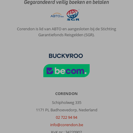
Gegarandeerd veilig boeken en betalen
balkan.
Algemene indruk
10
Eten
10
Ligging
10
Kamers
10
Service
Corendon is lid van ABTO en aangesloten bij de Stichting
10
Kindvriendelijk
-
Garantiefonds Reisgelden (SGR).
Prijs/kwaliteit
10
Wifi kwaliteit
10
Hendrik
10
Nederland
Met partner
,
07 mei 2023
CORENDON
Over
Schipholweg 335
Alcudia:
1171 PL Badhoevedorp, Nederland
Uitstekend!!
Vlakbij
02 722 94 94
een
info@corendon.be
heerlijk
KvK nr.: 34220902