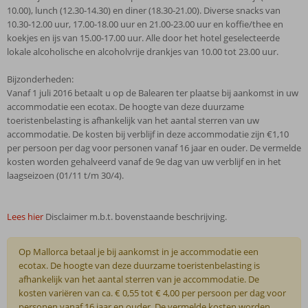
10.00), lunch (12.30-14.30) en diner (18.30-21.00). Diverse snacks van
10.30-12.00 uur, 17.00-18.00 uur en 21.00-23.00 uur en koffie/thee en
koekjes en ijs van 15.00-17.00 uur. Alle door het hotel geselecteerde
lokale alcoholische en alcoholvrije drankjes van 10.00 tot 23.00 uur.
Bijzonderheden:
Vanaf 1 juli 2016 betaalt u op de Balearen ter plaatse bij aankomst in uw
accommodatie een ecotax. De hoogte van deze duurzame
toeristenbelasting is afhankelijk van het aantal sterren van uw
accommodatie. De kosten bij verblijf in deze accommodatie zijn €1,10
per persoon per dag voor personen vanaf 16 jaar en ouder. De vermelde
kosten worden gehalveerd vanaf de 9e dag van uw verblijf en in het
laagseizoen (01/11 t/m 30/4).
Lees hier
Disclaimer m.b.t. bovenstaande beschrijving.
Op Mallorca betaal je bij aankomst in je accommodatie een
ecotax. De hoogte van deze duurzame toeristenbelasting is
afhankelijk van het aantal sterren van je accommodatie. De
kosten variëren van ca. € 0,55 tot € 4,00 per persoon per dag voor
personen vanaf 16 jaar en ouder. De vermelde kosten worden