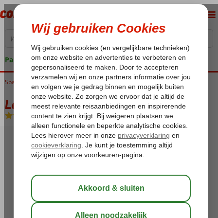
Pakketgarantie
Spanje
Home
Balearen
Mallorca
Cala d'Or
La Mirada Hotel
La Mirada Hotel
All Inclusive
-
Hotel