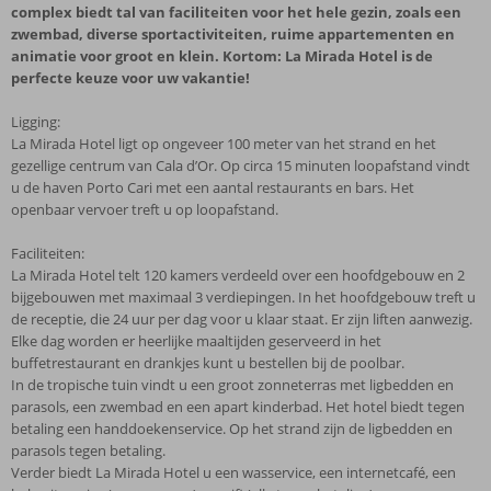
complex biedt tal van faciliteiten voor het hele gezin, zoals een
zwembad, diverse sportactiviteiten, ruime appartementen en
animatie voor groot en klein. Kortom: La Mirada Hotel is de
perfecte keuze voor uw vakantie!
Ligging:
La Mirada Hotel ligt op ongeveer 100 meter van het strand en het
gezellige centrum van Cala d’Or. Op circa 15 minuten loopafstand vindt
u de haven Porto Cari met een aantal restaurants en bars. Het
openbaar vervoer treft u op loopafstand.
Faciliteiten:
La Mirada Hotel telt 120 kamers verdeeld over een hoofdgebouw en 2
bijgebouwen met maximaal 3 verdiepingen. In het hoofdgebouw treft u
de receptie, die 24 uur per dag voor u klaar staat. Er zijn liften aanwezig.
Elke dag worden er heerlijke maaltijden geserveerd in het
buffetrestaurant en drankjes kunt u bestellen bij de poolbar.
In de tropische tuin vindt u een groot zonneterras met ligbedden en
parasols, een zwembad en een apart kinderbad. Het hotel biedt tegen
betaling een handdoekenservice. Op het strand zijn de ligbedden en
parasols tegen betaling.
Verder biedt La Mirada Hotel u een wasservice, een internetcafé, een