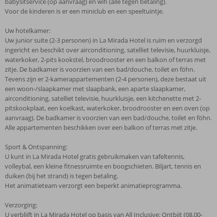
babysitservice (op aanvraag) en wifi (alle tegen betaling).
Voor de kinderen is er een miniclub en een speeltuintje.
Uw hotelkamer:
Uw junior suite (2-3 personen) in La Mirada Hotel is ruim en verzorgd
ingericht en beschikt over airconditioning, satelliet televisie, huurkluisje,
waterkoker, 2-pits kookstel, broodrooster en een balkon of terras met
zitje. De badkamer is voorzien van een bad/douche, toilet en föhn.
Tevens zijn er 2-kamerappartementen (2-4 personen), deze bestaat uit
een woon-/slaapkamer met slaapbank, een aparte slaapkamer,
airconditioning, satelliet televisie, huurkluisje, een kitchenette met 2-
pitskookplaat, een koelkast, waterkoker, broodrooster en een oven (op
aanvraag). De badkamer is voorzien van een bad/douche, toilet en föhn.
Alle appartementen beschikken over een balkon of terras met zitje.
Sport & Ontspanning:
U kunt in La Mirada Hotel gratis gebruikmaken van tafeltennis,
volleybal, een kleine fitnessruimte en boogschieten. Biljart, tennis en
duiken (bij het strand) is tegen betaling.
Het animatieteam verzorgt een beperkt animatieprogramma.
Verzorging:
U verblijft in La Mirada Hotel op basis van All Inclusive: Ontbijt (08.00-