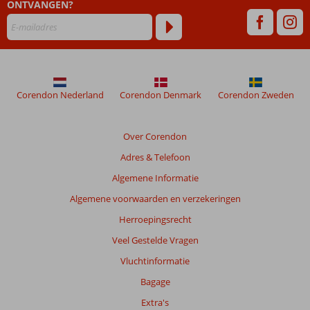
ONTVANGEN?
48
maanden
worden
niet
meer
weergegeven
om
Corendon Nederland
Corendon Denmark
Corendon Zweden
de
relevantie
van
Over Corendon
de
Adres & Telefoon
getoonde
beoordelingen
Algemene Informatie
te
Algemene voorwaarden en verzekeringen
garanderen.
Meer
Herroepingsrecht
info
Veel Gestelde Vragen
over
onze
Vluchtinformatie
beoordelingen.
Bagage
Extra's