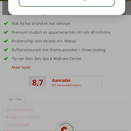
02:30
01:10
aug 30°
C
delen
bewaar
Vlak bij het strand en het centrum
Premium studio’s en appartementen, én ook All Inclusive
Piratenschip voor de kids: Arr, Matey!
Buffetrestaurant met thema-avonden + show cooking
Tip van Don: Zen, Spa & Wellness Center
Meer lezen
8,7
Aanrader
81 beoordelingen
+
26 sep 2026 (za)
8 dagen (7 nachten)
vanaf Brussel