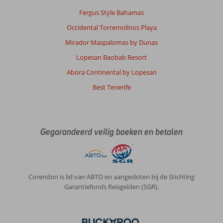
Fergus Style Bahamas
Anoniem
10
Nederland
Occidental Torremolinos Playa
Gezin met jong(e) kind(eren)
Mirador Maspalomas by Dunas
,
06 juli 2026
Lopesan Baobab Resort
Abora Continental by Lopesan
Over
Best Tenerife
Ca'n
Picafort:
Super
ligging,
prachtige
Gegarandeerd veilig boeken en betalen
plek.
Dichtbij
bij
alle
Corendon is lid van ABTO en aangesloten bij de Stichting
winkels
Garantiefonds Reisgelden (SGR).
en
strand
Over