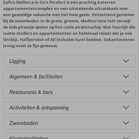
Zafiro Mallorca in Ca'n Picafort is een prachtig 4-sterren
appartementencomplex en een uitstekende uitvalsbasis voor
een geweldige vakantie met het hele gezin. Ontzettend genieten
bij de zwembaden in de grote, groene, Mediterrane tuin terwijl
de kids piraatje spelen op het coole piratenschip. Wat heerlijk die
ruime studio’s en appartementen en helemaal relaxt dat je ook
Ontbijt, Halfpension of All Inclusive kunt boeken. Vakantievieren
is nog nooit zo fijn geweest.
Ligging
Algemeen & faciliteiten
Restaurants & bars
Activiteiten & ontspanning
Zwembaden
Kinderfaciliteiten