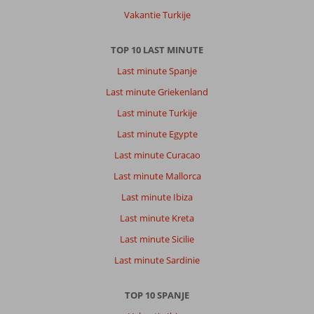
restaurants
Vakantie Turkije
en
winkels.
TOP 10 LAST MINUTE
Over
Last minute Spanje
Zafiro
Last minute Griekenland
Mallorca:
Last minute Turkije
Geweldig
hotel.
Last minute Egypte
De
Last minute Curacao
kamers
zijn
Last minute Mallorca
ruim
Last minute Ibiza
opgezet.
We
Last minute Kreta
verbleven
Last minute Sicilie
met
een
Last minute Sardinie
gezin
van
TOP 10 SPANJE
4
en