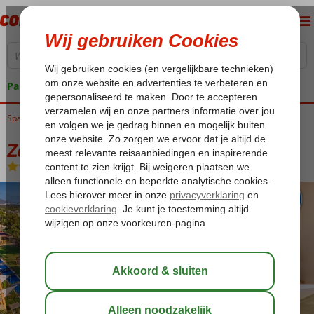
Pakketgarantie
Spanje
Home
Balearen
Mallorca
Ca'n Picafort
Zafiro Mallorca
Zafiro Mallorca
Logies
-
Hotel