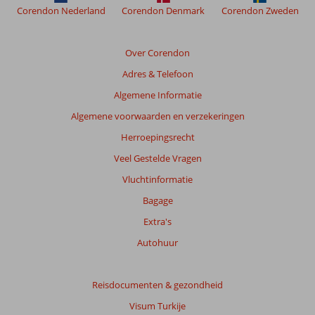
Meer
Corendon Nederland
Corendon Denmark
Corendon Zweden
info
over
onze
Over Corendon
beoordelingen.
Adres & Telefoon
Totale
Algemene Informatie
score
Algemene voorwaarden en verzekeringen
Gebaseerd
Herroepingsrecht
op:
Veel Gestelde Vragen
81
beoordelingen
Vluchtinformatie
Bagage
Extra's
Scoreverdeling
Algemene indruk
8,7
Eten
8,0
Autohuur
Ligging
8,3
Kamers
7,9
Service
8,8
Kindvriendelijk
9,1
Reisdocumenten & gezondheid
Prijs/kwaliteit
8,0
Wifi kwaliteit
8,1
Visum Turkije