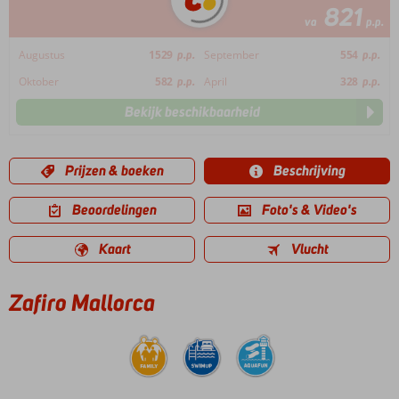
821
va
p.p.
Augustus
1529
p.p.
September
554
p.p.
Oktober
582
p.p.
April
328
p.p.
Bekijk beschikbaarheid
Prijzen & boeken
Beschrijving
Beoordelingen
Foto's & Video's
Kaart
Vlucht
Zafiro Mallorca