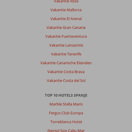
Vakantie Ibiza
de
Vakantie Mallorca
kinderen
hebben
Vakantie El Arenal
gebruik
Vakantie Gran Canaria
gemaakt
van
Vakantie Fuerteventura
de
Vakantie Lanzarote
bedbank,
die
Vakantie Tenerife
was
Vakantie Canarische Eilanden
stevig
maar
Vakantie Costa Brava
ook
Vakantie Costa del Sol
van
goede
kwaliteit.
TOP 10 HOTELS SPANJE
Marble Stella Maris
Algemene indruk
10
Eten
10
Ligging
10
Kamers
10
Fergus Club Europa
Service
10
Kindvriendelijk
10
Torreblanca Hotel
Prijs/kwaliteit
10
Wifi kwaliteit
10
Ibersol Son Caliu Mar