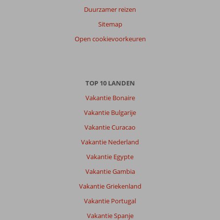
Duurzamer reizen
Ca'n
Picafort:
Sitemap
Vanuit
Open cookievoorkeuren
het
hotel
loop
je
binnen
TOP 10 LANDEN
15
Vakantie Bonaire
minuten
op
Vakantie Bulgarije
het
Vakantie Curacao
strand
en
Vakantie Nederland
kom
Vakantie Egypte
je
uit
Vakantie Gambia
bij
Vakantie Griekenland
een
gezellige
Vakantie Portugal
boulevard
Vakantie Spanje
met