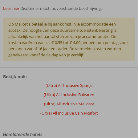
Lees hier
Disclaimer m.b.t. bovenstaande beschrijving.
Op Mallorca betaal je bij aankomst in je accommodatie een
ecotax. De hoogte van deze duurzame toeristenbelasting is
afhankelijk van het aantal sterren van je accommodatie. De
kosten variëren van ca. € 0,55 tot € 4,00 per persoon per dag voor
personen vanaf 16 jaar en ouder. De vermelde kosten worden
gehalveerd vanaf de 9e dag van je verblijf.
De
beoordelingen
Bekijk ook:
zijn
door
(Ultra) All Inclusive Spanje
onze
(Ultra) All Inclusive Balearen
klanten
geschreven
(Ultra) All Inclusive Mallorca
na
(Ultra) All Inclusive Ca'n Picafort
hun
verblijf
in
Zafiro
Gerelateerde hotels