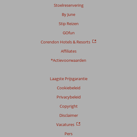
Ervaringen
Stoelreservering
van
onze
By June
klanten
Stip Reizen
Taal
Nederlands (BE + NL) (79)
GOfun
Corendon Hotels & Resorts
Filter
reisgezelschap
Affiliates
Alle
*Actievoorwaarden
Sorteren
op
Laagste Prijsgarantie
datum (nieuw > oud)
Cookiebeleid
Privacybeleid
Wendy
10
Nederland
Copyright
Gezin met jong(e) kind(eren)
Disclaimer
,
18 juli 2026
Vacatures
Pers
Over