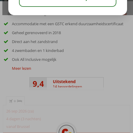
02:30
01:05
aug 30°
C
delen
bewaar
Accommodatie met een GSTC erkend duurzaamheidscertificaat
Geheel gerenoveerd in 2018
Direct aan het zandstrand
4 zwembaden en 1 kinderbad
Ook All Inclusive mogelijk
Meer lezen
9,4
Uitstekend
14 beoordelingen
+
26 sep 2026 (za)
4 dagen (3 nachten)
vanaf Brussel