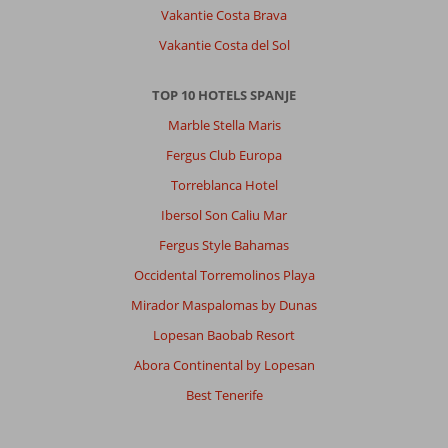
Alcudia
Vakantie Costa Brava
Park:
Vakantie Costa del Sol
Accommodatie
is
heel
TOP 10 HOTELS SPANJE
goed
Marble Stella Maris
verzorgd,
zeer
Fergus Club Europa
leuk,
Torreblanca Hotel
tevreden
en
Ibersol Son Caliu Mar
vrolijk
Fergus Style Bahamas
personeel.
Ze
Occidental Torremolinos Playa
werken
Mirador Maspalomas by Dunas
keihard
om
Lopesan Baobab Resort
het
Abora Continental by Lopesan
iedereen
naar
Best Tenerife
de
zin
te