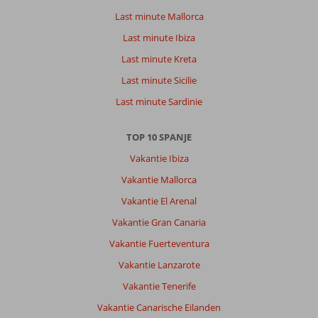
of
Last minute Mallorca
haven,
maar
Last minute Ibiza
ook
Last minute Kreta
met
de
Last minute Sicilie
taxi
Last minute Sardinie
ben
je
er
TOP 10 SPANJE
snel.
Vakantie Ibiza
Het
hotel
Vakantie Mallorca
regelt
Vakantie El Arenal
de
taxi
Vakantie Gran Canaria
voor
Vakantie Fuerteventura
je.
Vakantie Lanzarote
Over
Vakantie Tenerife
Iberostar
Waves
Vakantie Canarische Eilanden