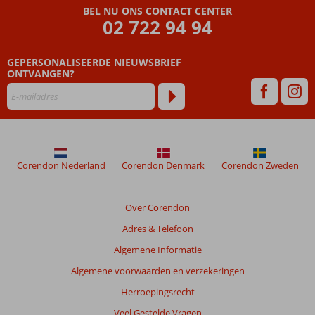
worden
BEL NU ONS CONTACT CENTER
niet
02 722 94 94
meer
weergegeven
om
GEPERSONALISEERDE NIEUWSBRIEF
de
ONTVANGEN?
relevantie
van
de
getoonde
beoordelingen
te
Corendon Nederland
Corendon Denmark
Corendon Zweden
garanderen.
Meer
info
Over Corendon
over
onze
Adres & Telefoon
beoordelingen.
Algemene Informatie
Algemene voorwaarden en verzekeringen
Totale
score
Herroepingsrecht
Veel Gestelde Vragen