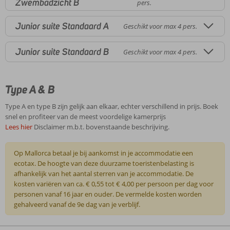
Zwembadzicht B
pers.
Junior suite Standaard A
Geschikt voor max 4 pers.
Junior suite Standaard B
Geschikt voor max 4 pers.
Type A & B
Type A en type B zijn gelijk aan elkaar, echter verschillend in prijs. Boek
snel en profiteer van de meest voordelige kamerprijs
Lees hier
Disclaimer m.b.t. bovenstaande beschrijving.
Op Mallorca betaal je bij aankomst in je accommodatie een
ecotax. De hoogte van deze duurzame toeristenbelasting is
afhankelijk van het aantal sterren van je accommodatie. De
kosten variëren van ca. € 0,55 tot € 4,00 per persoon per dag voor
personen vanaf 16 jaar en ouder. De vermelde kosten worden
gehalveerd vanaf de 9e dag van je verblijf.
De