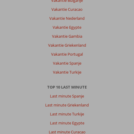
Vakantie Bulgarije
met
Vakantie Curacao
voldoende
mogelijkheden.
Vakantie Nederland
Leuke
Vakantie Egypte
winkeltjes
achter
Vakantie Gambia
het
Vakantie Griekenland
hotel
en
Vakantie Portugal
een
Vakantie Spanje
aantal
leuke
Vakantie Turkije
beachclubs.
Met
TOP 10 LAST MINUTE
de
stadsbus
Last minute Spanje
makkelijk
Last minute Griekenland
te
reizen
Last minute Turkije
naar
Last minute Egypte
Alcudia
stad
Last minute Curacao