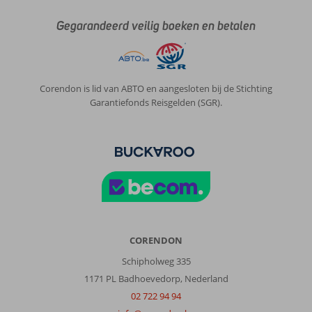
maken.
Gegarandeerd veilig boeken en betalen
Het
eten
is
heel
goed
Corendon is lid van ABTO en aangesloten bij de Stichting
verzorgd
Garantiefonds Reisgelden (SGR).
elke
dag,
met
verse
(a
la
plancha)
en
reeds
bereide
CORENDON
gerechten.
Schipholweg 335
Voor
de
1171 PL Badhoevedorp, Nederland
kinderen
02 722 94 94
is