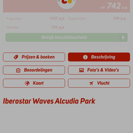
742
va
p.p.
Augustus
1927
p.p.
September
599
p.p.
Oktober
574
p.p.
Bekijk beschikbaarheid
Prijzen & boeken
Beschrijving
Beoordelingen
Foto's & Video's
Kaart
Vlucht
Iberostar Waves Alcudia Park