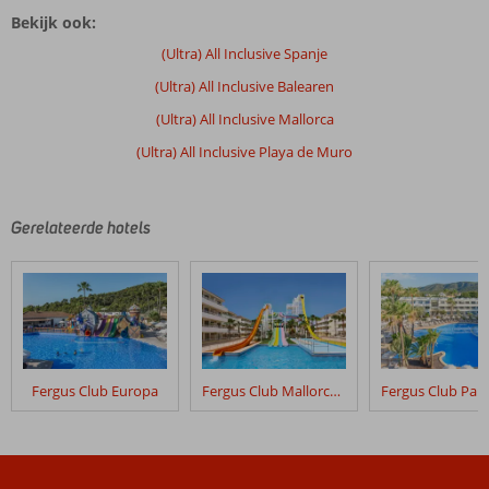
beoordelingen
Bekijk ook:
zijn
door
(Ultra) All Inclusive Spanje
onze
(Ultra) All Inclusive Balearen
klanten
geschreven
(Ultra) All Inclusive Mallorca
na
(Ultra) All Inclusive Playa de Muro
hun
verblijf
in
Iberostar
Gerelateerde hotels
Waves
Alcudia
Park
Beoordelingen
die
ouder
Fergus Club Europa
Fergus Club Mallorca Waterpark
zijn
dan
48
maanden