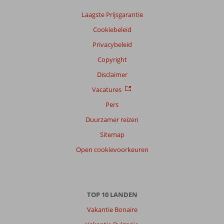
Laagste Prijsgarantie
Sorteren
op
Cookiebeleid
datum (nieuw > oud)
Privacybeleid
Copyright
Anoniem
10
Disclaimer
Nederland
Gezin met jong(e) kind(eren)
Vacatures
,
15 juli 2026
Pers
Duurzamer reizen
Over
Sitemap
Playa
Open cookievoorkeuren
de
Muro:
De
bestemming
is
TOP 10 LANDEN
rustig
Vakantie Bonaire
gelegen,
maar