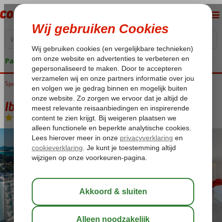
Pakketgarantie
Spanje
Home
Balearen
Mallorca
Playa de Muro
Iberostar Waves Alcudia Park
Iberostar Waves Alcudia Park
Logies en ontbijt
-
Hotel