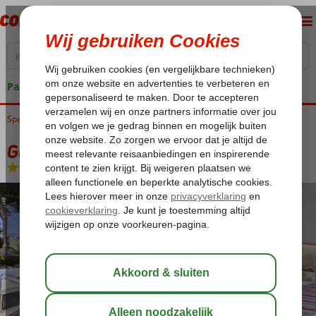
Pakketgarantie
Spanje
Home
Balearen
Mallorca
Santa Ponsa
Globales Costa de La Calma
Globales Costa de La Calma
Logies
-
Appartement