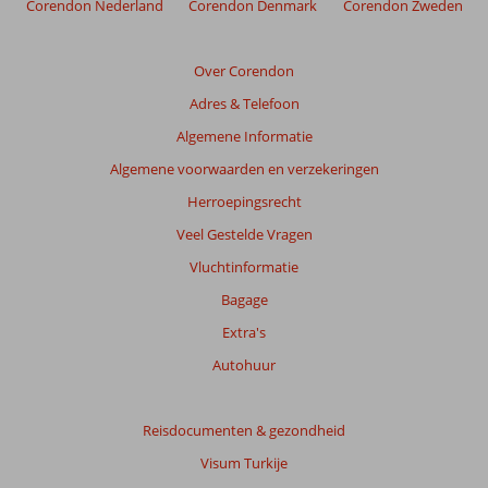
Corendon Nederland
Corendon Denmark
Corendon Zweden
weergegeven
om
de
Over Corendon
relevantie
Adres & Telefoon
van
de
Algemene Informatie
getoonde
Algemene voorwaarden en verzekeringen
beoordelingen
te
Herroepingsrecht
garanderen.
Veel Gestelde Vragen
Meer
info
Vluchtinformatie
over
Bagage
onze
beoordelingen.
Extra's
Autohuur
Reisdocumenten & gezondheid
Visum Turkije