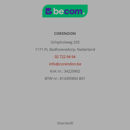
CORENDON
Schipholweg 335
1171 PL Badhoevedorp, Nederland
02 722 94 94
info@corendon.be
KvK nr.: 34220902
BTW nr.: 814395892 B01
TourWeb
©