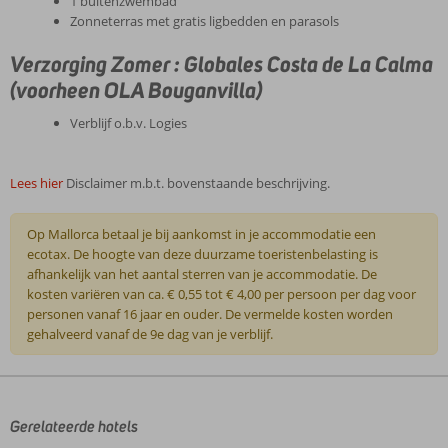
1 buitenzwembad
Zonneterras met gratis ligbedden en parasols
Verzorging Zomer : Globales Costa de La Calma
(voorheen OLA Bouganvilla)
Verblijf o.b.v. Logies
Lees hier
Disclaimer m.b.t. bovenstaande beschrijving.
Op Mallorca betaal je bij aankomst in je accommodatie een
ecotax. De hoogte van deze duurzame toeristenbelasting is
afhankelijk van het aantal sterren van je accommodatie. De
kosten variëren van ca. € 0,55 tot € 4,00 per persoon per dag voor
personen vanaf 16 jaar en ouder. De vermelde kosten worden
gehalveerd vanaf de 9e dag van je verblijf.
De
beoordelingen
zijn
door
Gerelateerde hotels
onze