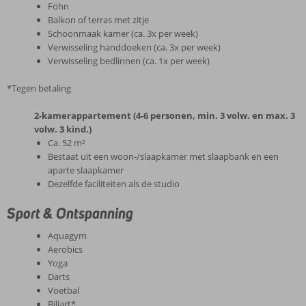
Föhn
Balkon of terras met zitje
Schoonmaak kamer (ca. 3x per week)
Verwisseling handdoeken (ca. 3x per week)
Verwisseling bedlinnen (ca. 1x per week)
*Tegen betaling
2-kamerappartement (4-6 personen, min. 3 volw. en max. 3
volw. 3 kind.)
Ca. 52 m²
Bestaat uit een woon-/slaapkamer met slaapbank en een
aparte slaapkamer
Dezelfde faciliteiten als de studio
Sport & Ontspanning
Aquagym
Aerobics
Yoga
Darts
Voetbal
Biljart*