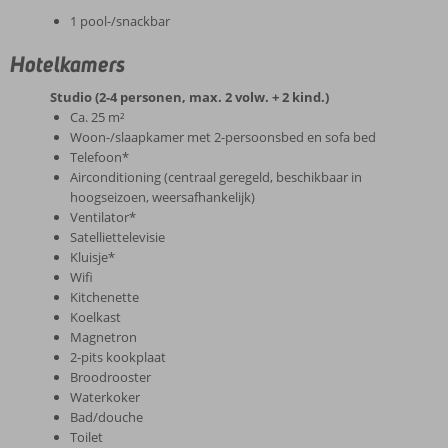
1 pool-/snackbar
Hotelkamers
Studio (2-4 personen, max. 2 volw. + 2 kind.)
Ca. 25 m²
Woon-/slaapkamer met 2-persoonsbed en sofa bed
Telefoon*
Airconditioning (centraal geregeld, beschikbaar in
hoogseizoen, weersafhankelijk)
Ventilator*
Satelliettelevisie
Kluisje*
Wifi
Kitchenette
Koelkast
Magnetron
2-pits kookplaat
Broodrooster
Waterkoker
Bad/douche
Toilet