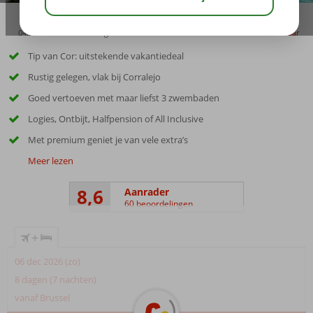
04:30
00:45
aug 27°
C
delen
bewaar
Tip van Cor: uitstekende vakantiedeal
Rustig gelegen, vlak bij Corralejo
Goed vertoeven met maar liefst 3 zwembaden
Logies, Ontbijt, Halfpension of All Inclusive
Met premium geniet je van vele extra’s
Meer lezen
8,6
Aanrader
60 beoordelingen
+
06 dec 2026 (zo)
8 dagen (7 nachten)
vanaf Brussel