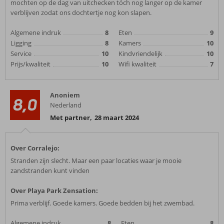
mochten op de dag van uitchecken tóch nog langer op de kamer
verblijven zodat ons dochtertje nog kon slapen.
Algemene indruk
8
Eten
9
Ligging
8
Kamers
10
Service
10
Kindvriendelijk
10
Prijs/kwaliteit
10
Wifi kwaliteit
7
Anoniem
8,0
Nederland
Met partner
,
28 maart 2024
Over Corralejo:
Stranden zijn slecht. Maar een paar locaties waar je mooie
zandstranden kunt vinden
Over Playa Park Zensation:
Prima verblijf. Goede kamers. Goede bedden bij het zwembad.
Algemene indruk
8
Eten
8