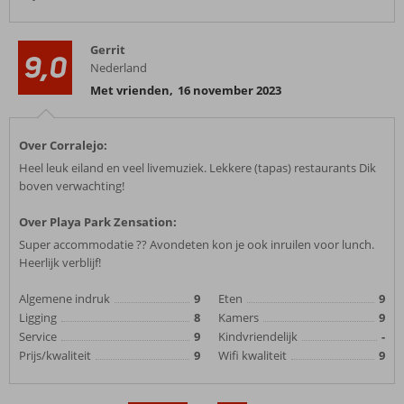
Gerrit
9,0
Nederland
Met vrienden
,
16 november 2023
Over Corralejo:
Heel leuk eiland en veel livemuziek. Lekkere (tapas) restaurants Dik
boven verwachting!
Over Playa Park Zensation:
Super accommodatie ?? Avondeten kon je ook inruilen voor lunch.
Heerlijk verblijf!
Algemene indruk
9
Eten
9
Ligging
8
Kamers
9
Service
9
Kindvriendelijk
-
Prijs/kwaliteit
9
Wifi kwaliteit
9