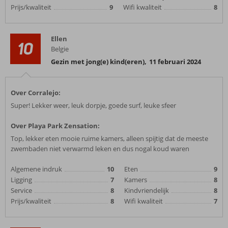
Prijs/kwaliteit
9
Wifi kwaliteit
8
Ellen
10
Belgie
Gezin met jong(e) kind(eren)
,
11 februari 2024
Over Corralejo:
Super! Lekker weer, leuk dorpje, goede surf, leuke sfeer
Over Playa Park Zensation:
Top, lekker eten mooie ruime kamers, alleen spijtig dat de meeste
zwembaden niet verwarmd leken en dus nogal koud waren
Algemene indruk
10
Eten
9
Ligging
7
Kamers
8
Service
8
Kindvriendelijk
8
Prijs/kwaliteit
8
Wifi kwaliteit
7