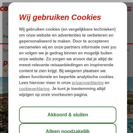
Pakketgarantie
Spanje
Home
Canarische Eilanden
Fuerteventura
Corralejo
Playa Park Zensation
Playa Park Zensation
Halfpension
-
Hotel