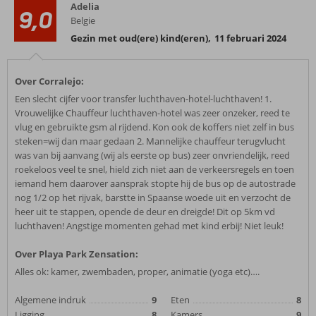
Adelia
9,0
Belgie
Gezin met oud(ere) kind(eren)
,
11 februari 2024
Over Corralejo:
Een slecht cijfer voor transfer luchthaven-hotel-luchthaven! 1.
Vrouwelijke Chauffeur luchthaven-hotel was zeer onzeker, reed te
vlug en gebruikte gsm al rijdend. Kon ook de koffers niet zelf in bus
steken=wij dan maar gedaan 2. Mannelijke chauffeur terugvlucht
was van bij aanvang (wij als eerste op bus) zeer onvriendelijk, reed
roekeloos veel te snel, hield zich niet aan de verkeersregels en toen
iemand hem daarover aansprak stopte hij de bus op de autostrade
nog 1/2 op het rijvak, barstte in Spaanse woede uit en verzocht de
heer uit te stappen, opende de deur en dreigde! Dit op 5km vd
luchthaven! Angstige momenten gehad met kind erbij! Niet leuk!
Over Playa Park Zensation:
Alles ok: kamer, zwembaden, proper, animatie (yoga etc)….
Algemene indruk
9
Eten
8
Ligging
8
Kamers
9