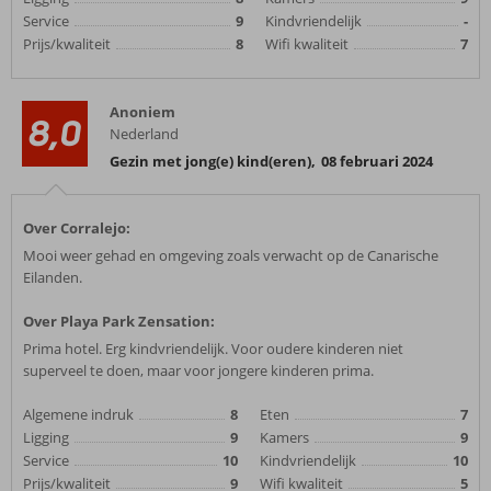
Service
9
Kindvriendelijk
-
Prijs/kwaliteit
8
Wifi kwaliteit
7
Anoniem
8,0
Nederland
Gezin met jong(e) kind(eren)
,
08 februari 2024
Over Corralejo:
Mooi weer gehad en omgeving zoals verwacht op de Canarische
Eilanden.
Over Playa Park Zensation:
Prima hotel. Erg kindvriendelijk. Voor oudere kinderen niet
superveel te doen, maar voor jongere kinderen prima.
Algemene indruk
8
Eten
7
Ligging
9
Kamers
9
Service
10
Kindvriendelijk
10
Prijs/kwaliteit
9
Wifi kwaliteit
5