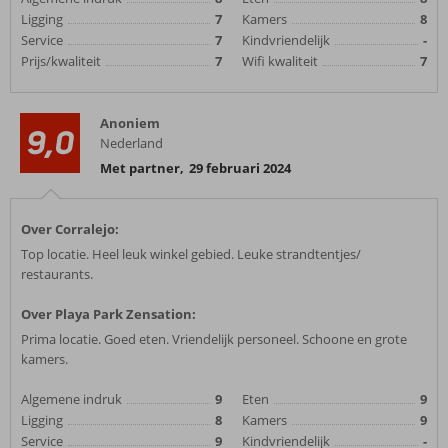
Ligging
7
Kamers
8
Service
7
Kindvriendelijk
-
Prijs/kwaliteit
7
Wifi kwaliteit
7
Anoniem
9,0
Nederland
Met partner
,
29 februari 2024
Over Corralejo:
Top locatie. Heel leuk winkel gebied. Leuke strandtentjes/
restaurants.
Over Playa Park Zensation:
Prima locatie. Goed eten. Vriendelijk personeel. Schoone en grote
kamers.
Algemene indruk
9
Eten
9
Ligging
8
Kamers
9
Service
9
Kindvriendelijk
-