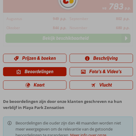
783
va
p.p.
Augustus
949
p.p.
September
802
p.p.
Oktober
844
p.p.
November
680
p.p.
Bekijk beschikbaarheid
Prijzen & boeken
Beschrijving
Beoordelingen
Foto's & Video's
Kaart
Vlucht
De beoordelingen zijn door onze klanten geschreven na hun
verblijf in Playa Park Zensation
Beoordelingen die ouder zijn dan 48 maanden worden niet
meer weergegeven om de relevantie van de getoonde
beoordelingen te garanderen.
Meer info over onze