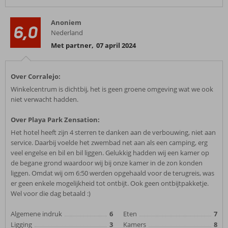
Anoniem
6,0
Nederland
Met partner
,
07 april 2024
Over Corralejo:
Winkelcentrum is dichtbij, het is geen groene omgeving wat we ook
niet verwacht hadden.
Over Playa Park Zensation:
Het hotel heeft zijn 4 sterren te danken aan de verbouwing, niet aan
service. Daarbij voelde het zwembad net aan als een camping, erg
veel engelse en bil en bil liggen. Gelukkig hadden wij een kamer op
de begane grond waardoor wij bij onze kamer in de zon konden
liggen. Omdat wij om 6:50 werden opgehaald voor de terugreis, was
er geen enkele mogelijkheid tot ontbijt. Ook geen ontbijtpakketje.
Wel voor die dag betaald :)
Algemene indruk
6
Eten
7
Ligging
3
Kamers
8