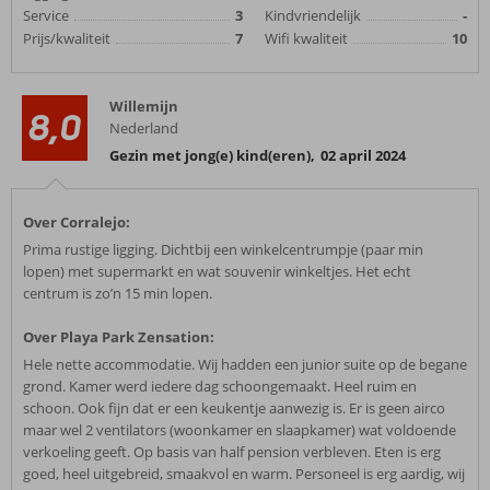
Service
3
Kindvriendelijk
-
Prijs/kwaliteit
7
Wifi kwaliteit
10
Willemijn
8,0
Nederland
Gezin met jong(e) kind(eren)
,
02 april 2024
Over Corralejo:
Prima rustige ligging. Dichtbij een winkelcentrumpje (paar min
lopen) met supermarkt en wat souvenir winkeltjes. Het echt
centrum is zo’n 15 min lopen.
Over Playa Park Zensation:
Hele nette accommodatie. Wij hadden een junior suite op de begane
grond. Kamer werd iedere dag schoongemaakt. Heel ruim en
schoon. Ook fijn dat er een keukentje aanwezig is. Er is geen airco
maar wel 2 ventilators (woonkamer en slaapkamer) wat voldoende
verkoeling geeft. Op basis van half pension verbleven. Eten is erg
goed, heel uitgebreid, smaakvol en warm. Personeel is erg aardig, wij