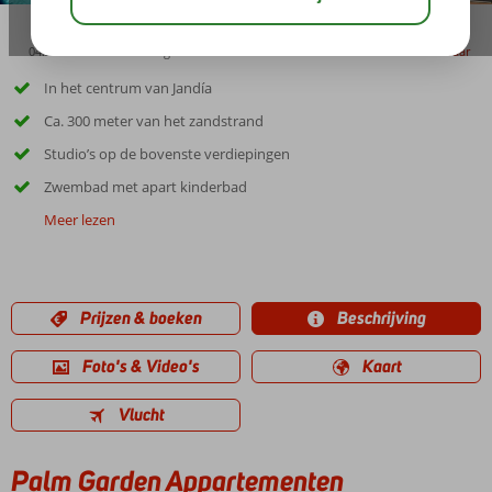
04:30
01:25
aug 27°
C
delen
bewaar
In het centrum van Jandía
Ca. 300 meter van het zandstrand
Studio’s op de bovenste verdiepingen
Zwembad met apart kinderbad
Meer lezen
Prijzen & boeken
Beschrijving
Foto's & Video's
Kaart
Vlucht
Palm Garden Appartementen