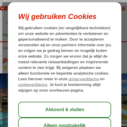
Pakketgarantie
Home
Spanje
Canarische Eilanden
Fuerteventura
Jandia
Palm Garden Appartementen
Palm Garden Appartementen
Halfpension
-
Appartement