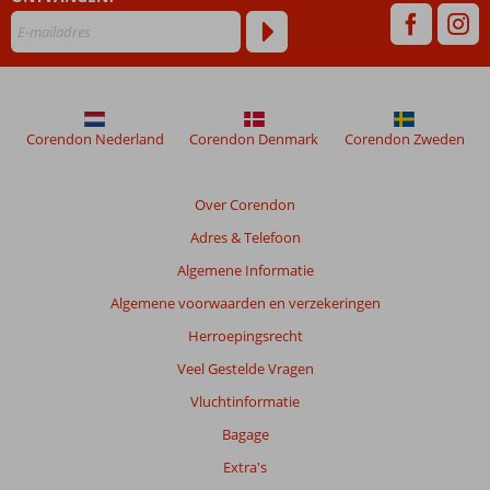
48
maanden
worden
niet
meer
weergegeven
om
Corendon Nederland
Corendon Denmark
Corendon Zweden
de
relevantie
van
Over Corendon
de
Adres & Telefoon
getoonde
beoordelingen
Algemene Informatie
te
Algemene voorwaarden en verzekeringen
garanderen.
Meer
Herroepingsrecht
info
Veel Gestelde Vragen
over
onze
Vluchtinformatie
beoordelingen.
Bagage
Extra's