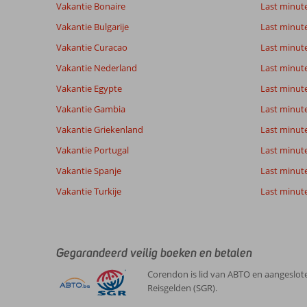
Vakantie Bonaire
Last minut
Totale score
Scoreverdeling
8,6
Algemene indruk
8,6
Eten
Vakantie Bulgarije
Last minut
Gebaseerd op:
Ligging
8,8
Kamers
5
Vakantie Curacao
Last minute
Aanrader
Service
8,4
Kindvriende
beoordelingen
Prijs/kwaliteit
8,6
Wifi kwalite
Vakantie Nederland
Last minut
Vakantie Egypte
Last minut
Vakantie Gambia
Last minut
Ervaringen
Taal
van onze
Nederlands (BE + NL) (4)
Vakantie Griekenland
Last minute
klanten
Vakantie Portugal
Last minut
Vakantie Spanje
Last minute 
10
Vakantie Turkije
Last minute
Over
Algemene indruk
10
Playa
Ligging
10
Theodorus
del
Service
10
Nederland
Ingles:
Prijs/kwaliteit
10
Gegarandeerd veilig boeken en betalen
Met partner
Eten
-
Dagelijks
,
gebruik
Kamers
10
Corendon is lid van ABTO en aangeslote
29 maart 2025
gemaakt
Kindvriendelijk
-
Reisgelden (SGR).
van
Wifi kwaliteit
10