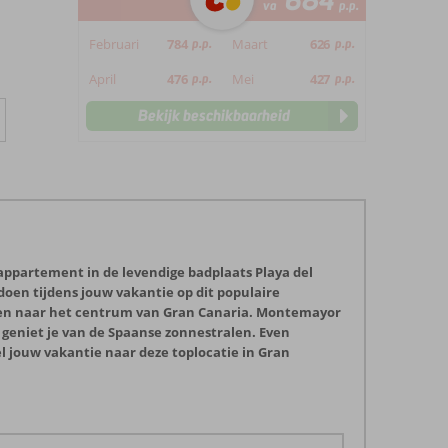
684
va
p.p.
Februari
784
p.p.
Maart
626
p.p.
April
476
p.p.
Mei
427
p.p.
Bekijk beschikbaarheid
ppartement in de levendige badplaats Playa del
n doen tijdens jouw vakantie op dit populaire
rd en naar het centrum van Gran Canaria. Montemayor
 geniet je van de Spaanse zonnestralen. Even
 jouw vakantie naar deze toplocatie in Gran