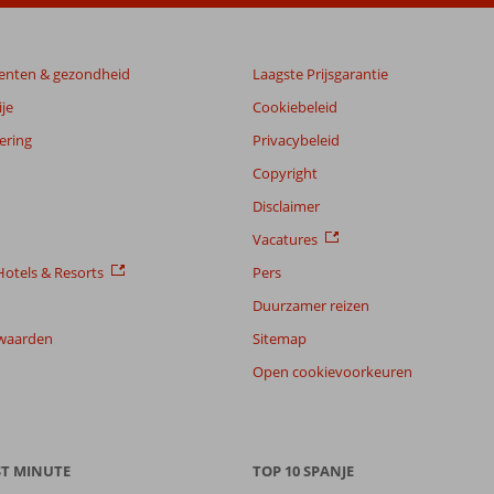
enten & gezondheid
Laagste Prijsgarantie
je
Cookiebeleid
ering
Privacybeleid
Copyright
Disclaimer
Vacatures
otels & Resorts
Pers
Duurzamer reizen
waarden
Sitemap
Open cookievoorkeuren
ST MINUTE
TOP 10 SPANJE