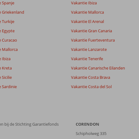
e Spanje
Vakantie Ibiza
-
e Griekenland
Vakantie Mallorca
8,6
 Turkije
Vakantie El Arenal
lijk
9,0
it
8,6
e Egypte
Vakantie Gran Canaria
e Curacao
Vakantie Fuerteventura
e Mallorca
Vakantie Lanzarote
Filter reisgezelschap
Sorteren op
Alle
datum (nieuw > oud)
 Ibiza
Vakantie Tenerife
e Kreta
Vakantie Canarische Eilanden
Sicilie
Vakantie Costa Brava
 Sardinie
Vakantie Costa del Sol
n bij de Stichting Garantiefonds
CORENDON
Schipholweg 335