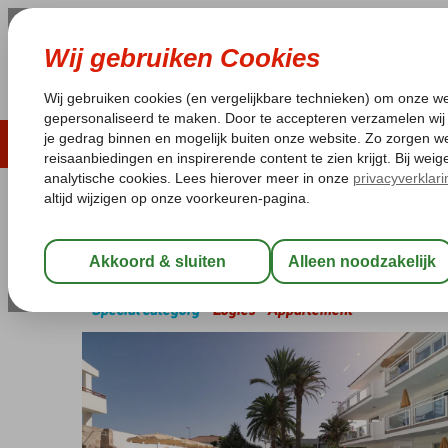
ZOMER 2026
LAST MINUTES
WIN
Pakketgarantie
Laagsteprijsgarantie*
Geen f
Spanje
Home
Canarische Eilanden
Gran Canaria
Playa del Ingles
Montemayor Appartementen
Special category
Logies
-
Appartement