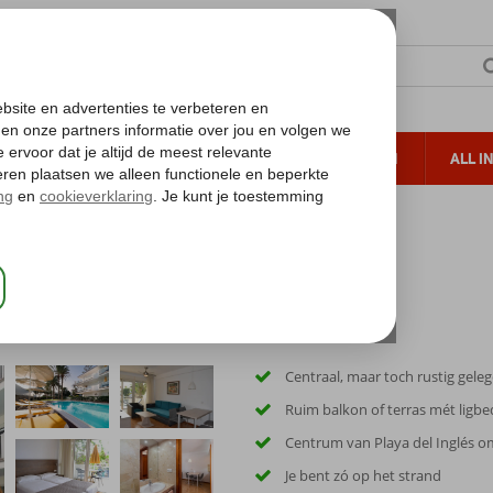
TERZON
ZONVAKANTIES
VERRE REIZEN
ALL I
ueltoeslag
Gratis annuleren*
Montemayor Appartementen
Centraal, maar toch rustig gele
Ruim balkon of terras mét ligb
Centrum van Playa del Inglés 
Je bent zó op het strand