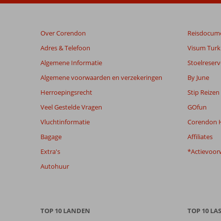
dan
48
maanden
Over Corendon
Reisdocum
worden
niet
Adres & Telefoon
Visum Turki
meer
Algemene Informatie
Stoelreserv
weergegeven
om
Algemene voorwaarden en verzekeringen
By June
de
Herroepingsrecht
Stip Reizen
relevantie
van
Veel Gestelde Vragen
GOfun
de
Vluchtinformatie
Corendon H
getoonde
beoordelingen
Bagage
Affiliates
te
Extra's
*Actievoor
garanderen.
Meer
Autohuur
info
over
onze
beoordelingen.
TOP 10 LANDEN
TOP 10 LA