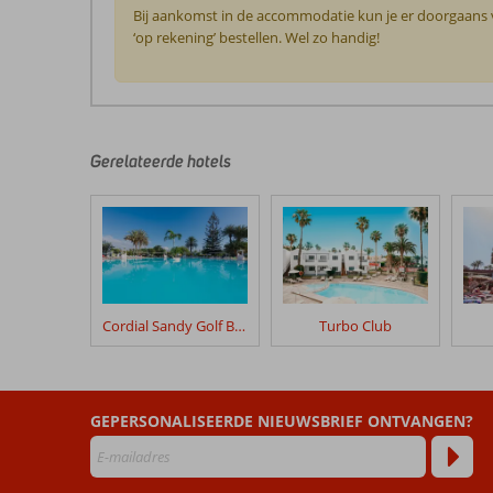
Bij aankomst in de accommodatie kun je er doorgaans vo
‘op rekening’ bestellen. Wel zo handig!
De
beoordelingen
zijn
door
Gerelateerde hotels
onze
klanten
geschreven
na
hun
verblijf
in
Cordial Sandy Golf Bungalows
Turbo Club
Montemayor
Appartementen
Beoordelingen
GEPERSONALISEERDE NIEUWSBRIEF ONTVANGEN?
die
ouder
zijn