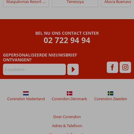
Maspalomas Resort by Dunas
Tenesoya
Neptuno
Beoordelingen
die
ouder
BEL NU ONS CONTACT CENTER
zijn
02 722 94 94
dan
48
GEPERSONALISEERDE NIEUWSBRIEF
maanden
ONTVANGEN?
worden
niet
meer
weergegeven
om
de
relevantie
Corendon Nederland
Corendon Denmark
Corendon Zweden
van
de
getoonde
Over Corendon
beoordelingen
Adres & Telefoon
te
garanderen.