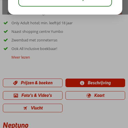
04:20
00:45
aug 28°
C
delen
bewaar
Only Adult hotel; min. leeftijd 18 jaar
Naast shopping centre Yumbo
Zwembad met zonneterras
Ook All Inclusive boekbaar!
Meer lezen
Prijzen & boeken
Beschrijving
Foto's & Video's
Kaart
Vlucht
Neptuno