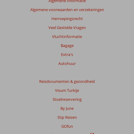
Algemene Informatie
Meer
Algemene voorwaarden en verzekeringen
info
over
Herroepingsrecht
onze
Veel Gestelde Vragen
beoordelingen.
Vluchtinformatie
Bagage
Extra's
Autohuur
Reisdocumenten & gezondheid
Visum Turkije
Stoelreservering
By June
Stip Reizen
GOfun