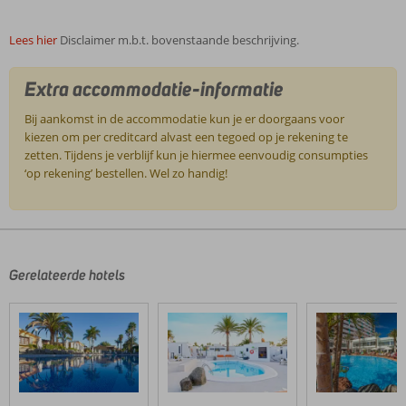
Lees hier
Disclaimer m.b.t. bovenstaande beschrijving.
Extra accommodatie-informatie
Bij aankomst in de accommodatie kun je er doorgaans voor
kiezen om per creditcard alvast een tegoed op je rekening te
zetten. Tijdens je verblijf kun je hiermee eenvoudig consumpties
‘op rekening’ bestellen. Wel zo handig!
De
beoordelingen
zijn
door
Gerelateerde hotels
onze
klanten
geschreven
na
hun
verblijf
in