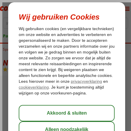
Pakketgarantie
Spanje
Home
Canarische Eilanden
Gran Canaria
Playa del Ingles
Neptuno
Neptuno
Halfpension
-
Hotel