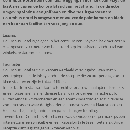
Columbus Hotel heeft een ideale ligging, in het hart van Playa de
las Americas en op korte afstand van het strand. In de directe
omgeving vindt u een golfbaan en diverse uitgaanscentra.
Columbus Hotel is omgeven met wuivende palmbomen en biedt
een keur aan faciliteiten voor jong en oud.
Ligging:
Columbus Hotel is gelegen in het centrum van Playa de las Americas en
op ongeveer 700 meter van het strand. Op loopafstand vindt u tal van
winkels, restaurants en bars.
Faciliteiten:
Columbus Hotel telt 481 kamers verdeeld over 2 gebouwen met 6
verdiepingen. In de lobby vindt u de receptie die 24 uur per dag voor u
klaar staat en er zijn in totaal 4 liften.
In het buffetrestaurant kunt u terecht voor al uw maaltijden. Tevens is
er een pizzeria en zijn er diverse bars, waaronder een karaoke pub.
Buiten vindt u 2 zwembaden en een apart kinderbad en er zijn diverse
zonneterrassen waar de ligbedden en parasols voor u klaar staan. Op
het strand zijn de ligbedden en parasols tegen betaling.
Tevens biedt Columbus Hotel u een was service, een supermarktje, een
internetcafé, een winkeltje en een kapsalon (alle tegen betaling). Bij de
receptie kunt u gratis gebruikmaken van wifi.