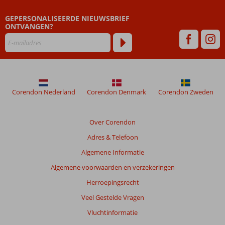
dan
GEPERSONALISEERDE NIEUWSBRIEF
48
ONTVANGEN?
maanden
worden
niet
meer
weergegeven
om
de
Corendon Nederland
Corendon Denmark
Corendon Zweden
relevantie
van
de
Over Corendon
getoonde
Adres & Telefoon
beoordelingen
te
Algemene Informatie
garanderen.
Algemene voorwaarden en verzekeringen
Meer
info
Herroepingsrecht
over
Veel Gestelde Vragen
onze
beoordelingen.
Vluchtinformatie