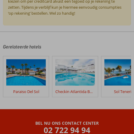
kiezen om per creditcard alvast een tegoed op je rekening te
zetten. Tijdens je verblijf kun je hiermee eenvoudig consumpties
‘op rekening’ bestellen. Wel zo handig!
De
beoordelingen
zijn
door
Gerelateerde hotels
onze
klanten
geschreven
na
hun
verblijf
in
Paraiso Del Sol
Checkin Atlantida Bungalows
Sol Tenerif
Columbus
Hotel
Beoordelingen
die
BEL NU ONS CONTACT CENTER
ouder
02 722 94 94
zijn