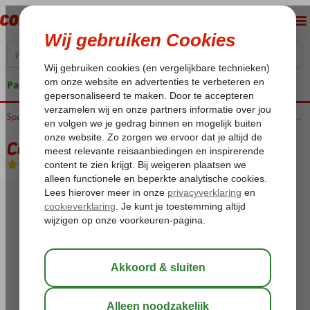
Pakketgarantie
Home
Spanje
Canarische Eilanden
Tenerife
Playa de las Americas
Columbus Hotel
Columbus Hotel
Halfpension
-
Hotel