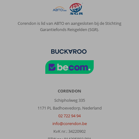
Corendon is lid van ABTO en aangesloten bij de Stichting
Garantiefonds Reisgelden (SGR).
CORENDON
Schipholweg 335
1171 PL Badhoevedorp, Nederland
02 722 94 94
info@corendon.be
KvK nr.: 34220902
BTW nr.: 814395892 B01