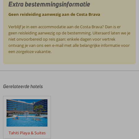
Extra bestemmingsinformatie
Geen reisleiding aanwezig aan de Costa Brava
Verblijf je in een accommodatie aan de Costa Brava? Dan is er
geen reisleiding aanwezig op de bestemming. Uiteraard laten we je
niet onvoorbereid op reis gaan: enkele dagen voor vertrek
ontvang je van ons een e-mail met alle belangrijke informatie voor
een zorgeloze vakantie.
De
beoordelingen
zijn
door
Gerelateerde hotels
onze
klanten
geschreven
na
hun
verblijf
in
Tahiti Playa & Suites
Best