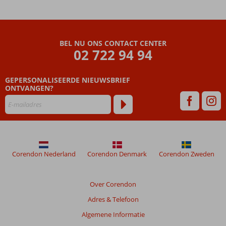
Lloret
Splash
Beoordelingen
BEL NU ONS CONTACT CENTER
die
02 722 94 94
ouder
zijn
GEPERSONALISEERDE NIEUWSBRIEF
dan
ONTVANGEN?
48
maanden
worden
niet
meer
weergegeven
om
Corendon Nederland
Corendon Denmark
Corendon Zweden
de
relevantie
van
Over Corendon
de
Adres & Telefoon
getoonde
beoordelingen
Algemene Informatie
te