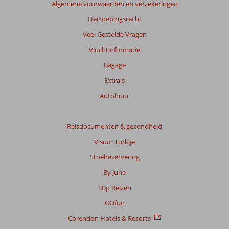
Algemene voorwaarden en verzekeringen
garanderen.
Meer
Herroepingsrecht
info
Veel Gestelde Vragen
over
onze
Vluchtinformatie
beoordelingen.
Bagage
Extra's
Autohuur
Reisdocumenten & gezondheid
Visum Turkije
Stoelreservering
By June
Stip Reizen
GOfun
Corendon Hotels & Resorts