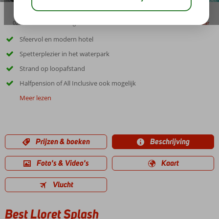
02:40
00:40
aug 28°
C
delen
bewaar
Sfeervol en modern hotel
Spetterplezier in het waterpark
Strand op loopafstand
Halfpension of All Inclusive ook mogelijk
Meer lezen
Prijzen & boeken
Beschrijving
Foto's & Video's
Kaart
Vlucht
Best Lloret Splash