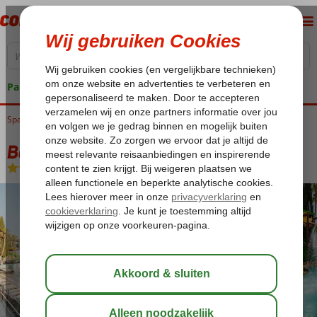
Pakketgarantie
Spanje
Home
Costa Brava
Lloret de Mar
Best Lloret Splash
Best Lloret Splash
Logies en ontbijt
-
Hotel