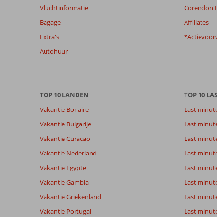
beoordelingen
Vluchtinformatie
Corendon H
te
garanderen.
Bagage
Affiliates
Meer
Extra's
*Actievoor
info
over
Autohuur
onze
beoordelingen.
TOP 10 LANDEN
TOP 10 LA
Vakantie Bonaire
Last minut
Vakantie Bulgarije
Last minut
Vakantie Curacao
Last minute
Vakantie Nederland
Last minut
Vakantie Egypte
Last minut
Vakantie Gambia
Last minut
Vakantie Griekenland
Last minute
Vakantie Portugal
Last minut