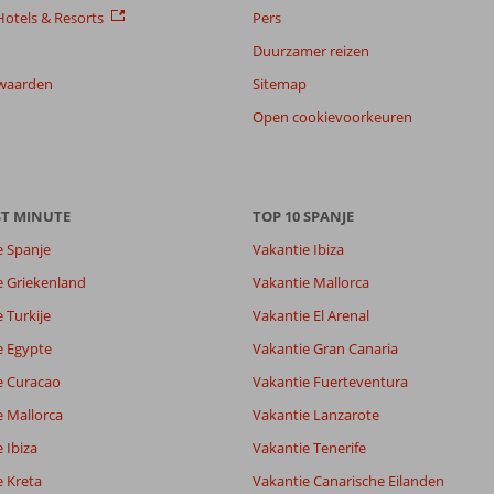
otels & Resorts
Pers
Duurzamer reizen
waarden
Sitemap
Open cookievoorkeuren
ST MINUTE
TOP 10 SPANJE
e Spanje
Vakantie Ibiza
e Griekenland
Vakantie Mallorca
 Turkije
Vakantie El Arenal
e Egypte
Vakantie Gran Canaria
e Curacao
Vakantie Fuerteventura
e Mallorca
Vakantie Lanzarote
 Ibiza
Vakantie Tenerife
e Kreta
Vakantie Canarische Eilanden