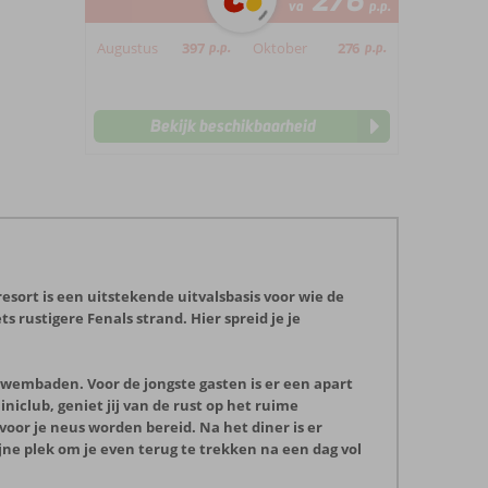
276
va
p.p.
Augustus
397
p.p.
Oktober
276
p.p.
Bekijk beschikbaarheid
sort is een uitstekende uitvalsbasis voor wie de
 rustigere Fenals strand. Hier spreid je je
zwembaden. Voor de jongste gasten is er een apart
iclub, geniet jij van de rust op het ruime
voor je neus worden bereid. Na het diner is er
jne plek om je even terug te trekken na een dag vol