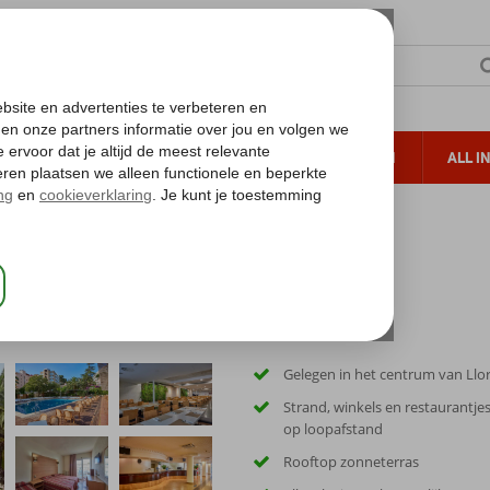
TERZON
ZONVAKANTIES
VERRE REIZEN
ALL I
ueltoeslag
Gratis annuleren*
Gelegen in het centrum van Llo
Strand, winkels en restaurantjes
op loopafstand
Rooftop zonneterras