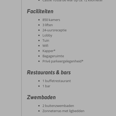
Castle Tossa de Mar op ca. 12 kilometer
Faciliteiten
850 kamers
3 liften
24-uursreceptie
Lobby
Tuin
Wifi
Kapper*
Bagageruimte
Privé parkeergelegenheid*
Restaurants & bars
1 buffetrestaurant
1 bar
Zwembaden
2 buitenzwembaden
Zonneterras met ligbedden