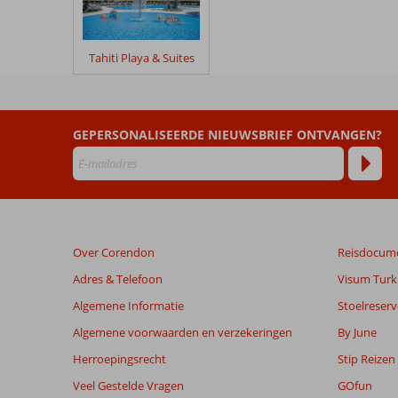
Ona
Don
Juan
Tahiti Playa & Suites
Beoordelingen
die
ouder
GEPERSONALISEERDE NIEUWSBRIEF ONTVANGEN?
zijn
dan
48
maanden
worden
niet
Over Corendon
Reisdocum
meer
weergegeven
Adres & Telefoon
Visum Turki
om
Algemene Informatie
Stoelreserv
de
relevantie
Algemene voorwaarden en verzekeringen
By June
van
Herroepingsrecht
Stip Reizen
de
getoonde
Veel Gestelde Vragen
GOfun