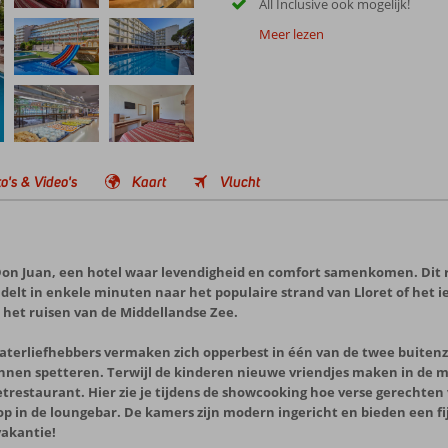
All Inclusive ook mogelijk!
Meer lezen
o's & Video's
Kaart
Vlucht
 Don Juan, een hotel waar levendigheid en comfort samenkomen. Dit re
lt in enkele minuten naar het populaire strand van Lloret of het iets
 het ruisen van de Middellandse Zee.
Waterliefhebbers vermaken zich opperbest in één van de twee buiten
nnen spetteren. Terwijl de kinderen nieuwe vriendjes maken in de min
etrestaurant. Hier zie je tijdens de showcooking hoe verse gerechten 
op in de loungebar. De kamers zijn modern ingericht en bieden een fi
vakantie!