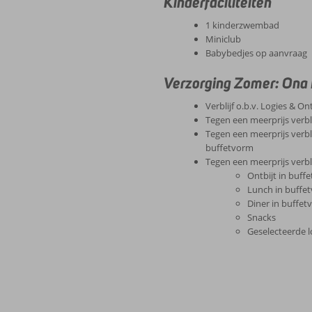
Kinderfaciliteiten
1 kinderzwembad
Miniclub
Babybedjes op aanvraag
Verzorging Zomer: Ona
Verblijf o.b.v. Logies & On
Tegen een meerprijs verbli
Tegen een meerprijs verblij
buffetvorm
Tegen een meerprijs verblijf
Ontbijt in buff
Lunch in buffe
Diner in buffe
Snacks
Geselecteerde l