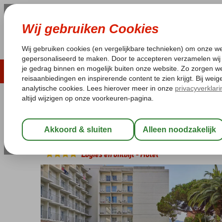
ZOMER 2026
LAST MINUTES
WIN
Pakketgarantie
Laagsteprijsgarantie*
Geen f
Spanje
Home
Costa Brava
Lloret de Mar
Ona Don Juan
Ona Don Juan
Logies en ontbijt
-
Hotel