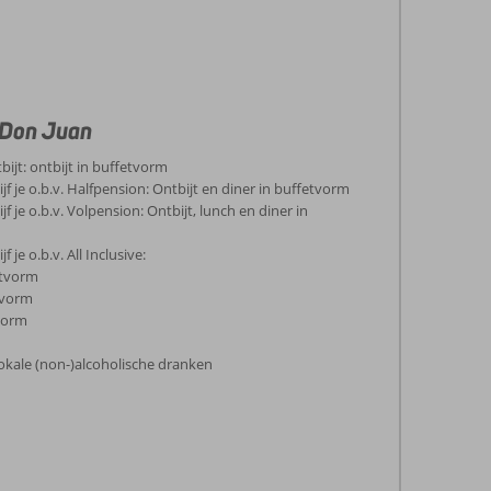
 Don Juan
tbijt: ontbijt in buffetvorm
jf je o.b.v. Halfpension: Ontbijt en diner in buffetvorm
f je o.b.v. Volpension: Ontbijt, lunch en diner in
 je o.b.v. All Inclusive:
etvorm
tvorm
tvorm
okale (non-)alcoholische dranken