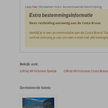
Lees hier
Disclaimer m.b.t. bovenstaande beschrijving.
Extra bestemmingsinformatie
Geen reisleiding aanwezig aan de Costa Brava
Verblijf je in een accommodatie aan de Costa Brava? Da
vertrek ontvang je van ons een e-mail met alle belangri
De
Bekijk ook:
beoordelingen
zijn
(Ultra) All Inclusive Spanje
(Ultra) All Inclusive Costa Brava
door
onze
klanten
Gerelateerde hotels
geschreven
na
hun
verblijf
in