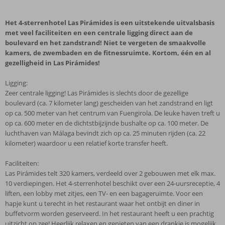
Het 4-sterrenhotel Las Pirámides is een uitstekende uitvalsbasis
met veel faciliteiten en een centrale ligging direct aan de
boulevard en het zandstrand! Niet te vergeten de smaakvolle
kamers, de zwembaden en de fitnessruimte. Kortom, één en al
gezelligheid in Las Pirámides!
Ligging:
Zeer centrale ligging! Las Pirámides is slechts door de gezellige
boulevard (ca. 7 kilometer lang) gescheiden van het zandstrand en ligt
op ca. 500 meter van het centrum van Fuengirola. De leuke haven treft u
op ca. 600 meter en de dichtstbijzijnde bushalte op ca. 100 meter. De
luchthaven van Málaga bevindt zich op ca. 25 minuten rijden (ca. 22
kilometer) waardoor u een relatief korte transfer heeft.
Faciliteiten:
Las Pirámides telt 320 kamers, verdeeld over 2 gebouwen met elk max.
10 verdiepingen. Het 4-sterrenhotel beschikt over een 24-uursreceptie, 4
liften, een lobby met zitjes, een TV- en een bagageruimte. Voor een
hapje kunt u terecht in het restaurant waar het ontbijt en diner in
buffetvorm worden geserveerd. In het restaurant heeft u een prachtig
uitzicht op zee! Heerlijk relaxen en genieten van een drankje is mogelijk