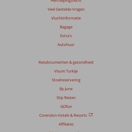
Herroepingsrecht
over
Veel Gestelde Vragen
onze
beoordelingen.
Vluchtinformatie
Bagage
Extra's
Autohuur
Reisdocumenten & gezondheid
Visum Turkije
Stoelreservering
By June
Stip Reizen
GOfun
Corendon Hotels & Resorts
Affiliates