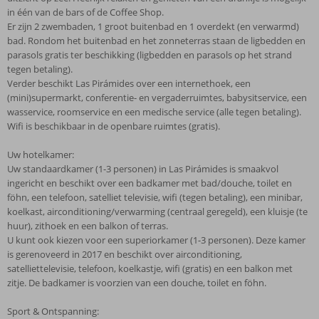
in één van de bars of de Coffee Shop.
Er zijn 2 zwembaden, 1 groot buitenbad en 1 overdekt (en verwarmd)
bad. Rondom het buitenbad en het zonneterras staan de ligbedden en
parasols gratis ter beschikking (ligbedden en parasols op het strand
tegen betaling).
Verder beschikt Las Pirámides over een internethoek, een
(mini)supermarkt, conferentie- en vergaderruimtes, babysitservice, een
wasservice, roomservice en een medische service (alle tegen betaling).
Wifi is beschikbaar in de openbare ruimtes (gratis).
Uw hotelkamer:
Uw standaardkamer (1-3 personen) in Las Pirámides is smaakvol
ingericht en beschikt over een badkamer met bad/douche, toilet en
föhn, een telefoon, satelliet televisie, wifi (tegen betaling), een minibar,
koelkast, airconditioning/verwarming (centraal geregeld), een kluisje (te
huur), zithoek en een balkon of terras.
U kunt ook kiezen voor een superiorkamer (1-3 personen). Deze kamer
is gerenoveerd in 2017 en beschikt over airconditioning,
satelliettelevisie, telefoon, koelkastje, wifi (gratis) en een balkon met
zitje. De badkamer is voorzien van een douche, toilet en föhn.
Sport & Ontspanning: