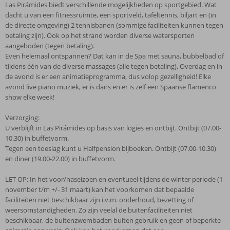
Las Pirámides biedt verschillende mogelijkheden op sportgebied. Wat
dacht u van een fitnessruimte, een sportveld, tafeltennis, biljart en (in
de directe omgeving) 2 tennisbanen (sommige faciliteiten kunnen tegen
betaling zijn). Ook op het strand worden diverse watersporten
aangeboden (tegen betaling).
Even helemaal ontspannen? Dat kan in de Spa met sauna, bubbelbad of
tijdens één van de diverse massages (alle tegen betaling). Overdag en in
de avond is er een animatieprogramma, dus volop gezelligheid! Elke
avond live piano muziek, er is dans en er is zelf een Spaanse flamenco
show elke week!
Verzorging:
U verblijft in Las Pirámides op basis van logies en ontbijt. Ontbijt (07.00-
10.30) in buffetvorm.
Tegen een toeslag kunt u Halfpension bijboeken. Ontbijt (07.00-10.30)
en diner (19.00-22.00) in buffetvorm.
LET OP: In het voor/naseizoen en eventueel tijdens de winter periode (1
november t/m +/- 31 maart) kan het voorkomen dat bepaalde
faciliteiten niet beschikbaar zijn i.v.m. onderhoud, bezetting of
weersomstandigheden. Zo zijn veelal de buitenfaciliteiten niet
beschikbaar, de buitenzwembaden buiten gebruik en geen of beperkte