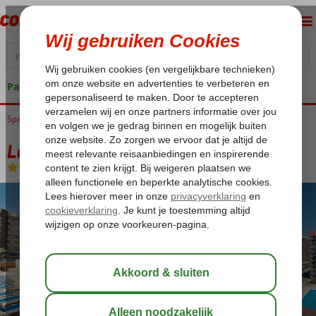
Pakketgarantie
Spanje
Home
Costa del Sol
Fuengirola
Las Piramides
Las Piramides
Logies en ontbijt
-
Hotel