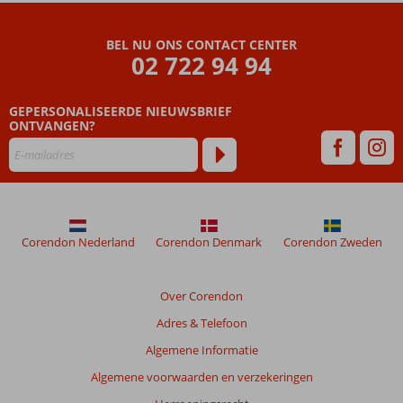
Beoordelingen
die
BEL NU ONS CONTACT CENTER
ouder
02 722 94 94
zijn
dan
GEPERSONALISEERDE NIEUWSBRIEF
48
ONTVANGEN?
maanden
worden
niet
meer
weergegeven
om
de
Corendon Nederland
Corendon Denmark
Corendon Zweden
relevantie
van
de
Over Corendon
getoonde
Adres & Telefoon
beoordelingen
te
Algemene Informatie
garanderen.
Algemene voorwaarden en verzekeringen
Meer
info