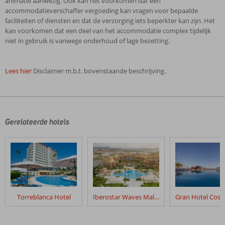
animatie aanwezig. Ook kan het voorkomen dat een
accommodatieverschaffer vergoeding kan vragen voor bepaalde
faciliteiten of diensten en dat de verzorging iets beperkter kan zijn. Het
kan voorkomen dat een deel van het accommodatie complex tijdelijk
niet in gebruik is vanwege onderhoud of lage bezetting.
Lees hier
Disclaimer m.b.t. bovenstaande beschrijving.
De
beoordelingen
zijn
door
Gerelateerde hotels
onze
klanten
geschreven
na
hun
verblijf
in
Torreblanca Hotel
Iberostar Waves Malaga Playa
Las
Piramides