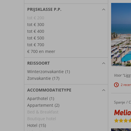
PRIJSKLASSE P.P.
tot € 200
tot € 300
tot € 400
tot € 500
tot € 700
€ 700 en meer
REISSOORT
Winterzonvakantie
(1)
Voor “Ligg
Zonvakantie
(17)
2 rece
ACCOMMODATIETYPE
Aparthotel
(1)
Spanje
Melia Co
Home
C
Appartement
(2)
Melia
Bed & Breakfast
Boutique hotel
Hotel
(15)