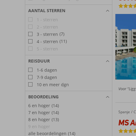
AANTAL STERREN
1 - sterren
2 - sterren
(7)
3 - sterren
(11)
4 - sterren
5 - sterren
REISDUUR
1-6 dagen
7-9 dagen
10 en meer dgn
Voor “Ligg
BEOORDELING
6 en hoger
(14)
Spanje
MS Ama
Home
C
7 en hoger
(14)
8 en hoger
(13)
MS A
9 en hoger
alle beoordelingen
(14)