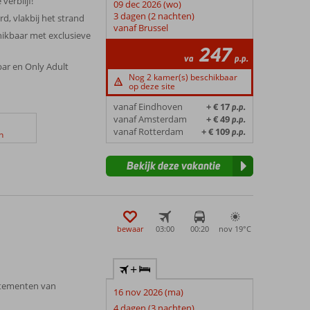
verblijf!
09 dec 2026 (wo)
3 dagen (2 nachten)
d, vlakbij het strand
vanaf Brussel
hikbaar met exclusieve
247
va
p.p.
bar en Only Adult
Nog 2 kamer(s) beschikbaar
op deze site
vanaf Eindhoven
+ € 17
p.p.
vanaf Amsterdam
+ € 49
p.p.
vanaf Rotterdam
+ € 109
p.p.
n
Bekijk deze vakantie
bewaar
03:00
00:20
nov 19°
C
+
rtementen van
16 nov 2026 (ma)
4 dagen (3 nachten)