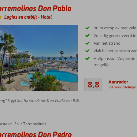
orremolinos Don Pablo
Logies en ontbijt
-
Hotel
Ruim complex met vele f
Volledig gerenoveerd in
Aan het strand
Vlak bij het centrum va
Halfpension, Volpension
mogelijk
8,8
Aanrader
99 beoordelinge
ing” krijgt Sol Torremolinos Don Pablo een 9,2!
osta del Sol
Torremolinos
orremolinos Don Pedro