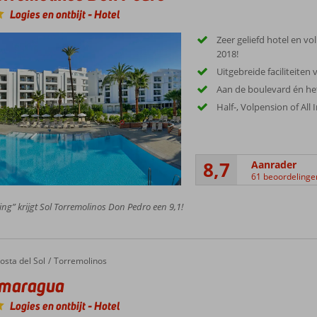
Logies en ontbijt
-
Hotel
Zeer geliefd hotel en vo
2018!
Uitgebreide faciliteiten
Aan de boulevard én het
Half-, Volpension of All 
8,7
Aanrader
61 beoordelinge
ing” krijgt Sol Torremolinos Don Pedro een 9,1!
ragua
osta del Sol
Torremolinos
maragua
Logies en ontbijt
-
Hotel