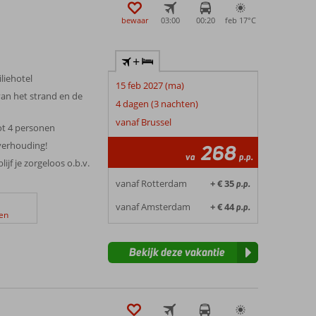
bewaar
03:00
00:20
feb 17°
C
+
liehotel
15 feb 2027 (ma)
an het strand en de
4 dagen (3 nachten)
vanaf Brussel
ot 4 personen
sverhouding!
268
va
p.p.
ijf je zorgeloos o.b.v.
vanaf Rotterdam
+ € 35
p.p.
vanaf Amsterdam
+ € 44
p.p.
en
Bekijk deze vakantie