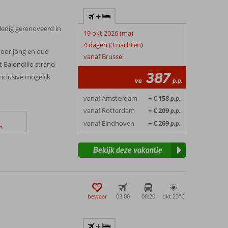
+
lledig gerenoveerd in
19 okt 2026 (ma)
4 dagen (3 nachten)
 voor jong en oud
vanaf Brussel
 Bajondillo strand
387
Inclusive mogelijk
va
p.p.
vanaf Amsterdam
+ € 158
p.p.
vanaf Rotterdam
+ € 209
p.p.
vanaf Eindhoven
+ € 269
p.p.
n
Bekijk deze vakantie
bewaar
03:00
00:20
okt 23°
C
+