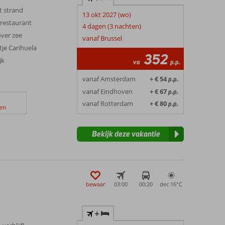
t strand
13 okt 2027 (wo)
erestaurant
4 dagen (3 nachten)
ver zee
vanaf Brussel
je Carihuela
352
jk
va
p.p.
vanaf Amsterdam
+ € 54
p.p.
vanaf Eindhoven
+ € 67
p.p.
vanaf Rotterdam
+ € 80
p.p.
en
Bekijk deze vakantie
bewaar
03:00
00:20
dec 16°
C
+