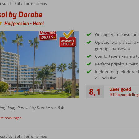
e van stranden, eetgelegenheden en eventuele stadscentra.
osta del Sol
Torremolinos
ol by Dorobe
Halfpension
-
Hotel
Onlangs vernieuwd fami
Op steenworp afstand v
gezellige boulevard
Comfortabele kamers t
Perfecte prijs-kwaliteit
In de zomerperiode verbl
All Inclusive
8,1
Zeer goed
319 beoordeling
ing” krijgt Parasol by Dorobe een 8,4!
nte boekingen
osta del Sol
Torremolinos