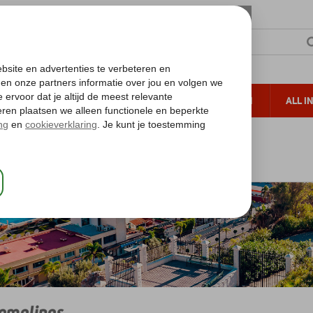
TERZON
ZONVAKANTIES
VERRE REIZEN
ALL I
ueltoeslag
Gratis annuleren*
osta del Sol
Costa del Sol
Torremolinos
emolinos