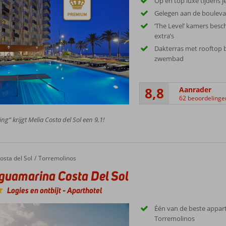
Op en top luxe tijdens je 
Gelegen aan de boulevar
‘The Level’ kamers besc
extra’s
Dakterras met rooftop 
zwembad
8,8
Aanrader
62 beoordelinge
ng” krijgt Melia Costa del Sol een 9,1!
marina Costa Del Sol
osta del Sol
Torremolinos
uamarina Costa Del Sol
Logies en ontbijt
-
Aparthotel
Één van de beste appa
Torremolinos