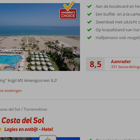
Aan de boulevard en he
Een buffet- en à-la-cart
Zwembad met uitzicht o
Op loopafstand van hart
Halfpension ook mogeli
8,5
Aanrader
331 beoordeling
ing” krijgt MS Amaragua een 9,2!
nte boekingen
sta del Sol
osta del Sol
Torremolinos
 Costa del Sol
Logies en ontbijt
-
Hotel