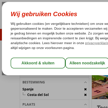
ZOMER 2026
LAST MINUTES
WIN
Pakketgarantie
Laagsteprijsgarantie*
Geen f
REISGEZELSCHAP
Spanje
Home
C
Kamer 1:
2 Personen
Wijzig Reisgezelschap
BESTEMMING
Spanje
Costa del Sol
PLAATS
Torr