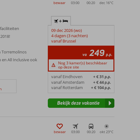
bewaar
03:00
00:20
dec 16°
C
+
aciliteiten
09 dec 2026 (wo)
4 dagen (3 nachten)
 2018!
vanaf Brussel
249
n Torremolinos
va
p.p.
 en All Inclusive ook
Nog 3 kamer(s) beschikbaar
op deze site
vanaf Eindhoven
+ € 31
p.p.
vanaf Amsterdam
+ € 44
p.p.
vanaf Rotterdam
+ € 104
p.p.
n
Bekijk deze vakantie
bewaar
03:00
00:20
okt 23°
C