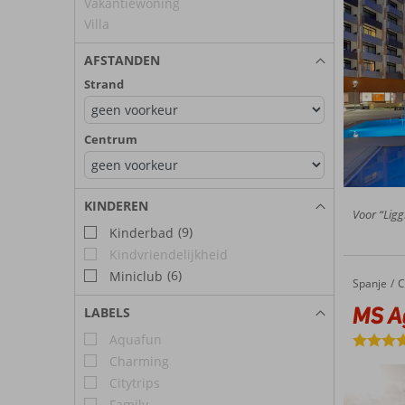
Vakantiewoning
Villa
AFSTANDEN
Strand
Centrum
KINDEREN
Voor “Liggi
(9)
Kinderbad
Kindvriendelijkheid
(6)
Miniclub
Spanje
MS Agua
Home
C
MS Ag
LABELS
Aquafun
Charming
Citytrips
Family