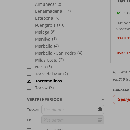
(8)
Almunecar
(12)
Benalmadena
Goe
(6)
Estepona
Het popu
(10)
Fuengirola
vissers
(8)
Malaga
Goed
de vaka
lees me
(1)
Manilva
artiest
Torremol
(4)
Marbella
Torremo
lange ku
(4)
Marbella - San Pedro
Over T
Best
restaura
(2)
Mijas Costa
dolfinarium of 
(3)
Weer 
Nerja
kun je 
8,3
Gem. ci
(2)
Torre del Mar
Torremo
va.
210
Goe
Torremolinos
Daarnaa
Bezien
(3)
Torrox
jaar do
Gekozen 
De omge
Spanj
VERTREKPERIODE
leuke te
Hotel
middele
Tussen
Malaga 
Bij Cor
En
geselec