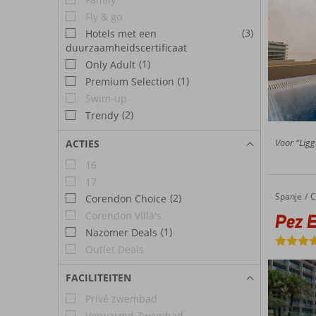
Fly & go
(3)
Hotels met een
duurzaamheidscertificaat
(1)
Only Adult
(1)
Premium Selection
Swim-up
(2)
Trendy
Voor “Ligg
ACTIES
16
17
Spanje
Pez Espada
Home
C
(2)
Corendon Choice
Corendon Villa's
Pez 
(1)
Nazomer Deals
Outlet Deals
FACILITEITEN
Privé zwembad
Verwarmd Zwembad