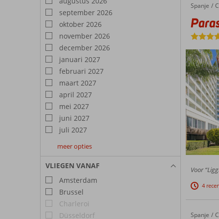
augustus 2026
opzicht
Spanje
Parasol by Dorobe
Home
C
september 2026
Paras
oktober 2026
november 2026
december 2026
januari 2027
februari 2027
maart 2027
april 2027
mei 2027
juni 2027
juli 2027
meer opties
augustus
september
oktober
2027
2027
2027
VLIEGEN VANAF
Voor “Ligg
Amsterdam
4 rece
Brussel
Charleroi
Düsseldorf
Spanje
Sol Torremolinos Don Pablo
Home
C