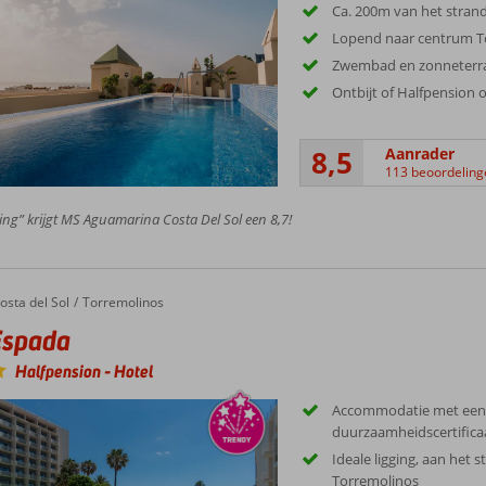
Ca. 200m van het stran
Lopend naar centrum T
Zwembad en zonneterra
Ontbijt of Halfpension 
8,5
Aanrader
113 beoordeling
ing” krijgt MS Aguamarina Costa Del Sol een 8,7!
osta del Sol
Torremolinos
Espada
Halfpension
-
Hotel
Accommodatie met een
duurzaamheidscertifica
Ideale ligging, aan het s
Torremolinos