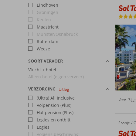
Eindhoven
Sol T
Groningen
Keulen
Maastricht
Münster/Osnabrück
Rotterdam
Weeze
SOORT VERVOER
Vlucht + hotel
Alleen hotel (eigen vervoer)
VERZORGING
Uitleg
(Ultra) All Inclusive
Voor “Ligg
Volpension (Plus)
Halfpension (Plus)
Logies en ontbijt
Spanje
Sol Torremolinos Don Pedro
Home
C
Logies
Sol T
Volgens beschrijving