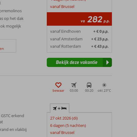
d
vanaf Brussel
orremolinos
282
s op het dak
va
p.p.
ook mogelijk
vanaf Eindhoven
+ € 0
p.p.
vanaf Amsterdam
+ € 23
p.p.
vanaf Rotterdam
+ € 43
p.p.
en
Bekijk deze vakantie
bewaar
03:00
00:20
okt 23°
C
+
 GSTC erkend
27 okt 2026 (di)
at
6 dagen (5 nachten)
trand en vlakbij
vanaf Brussel