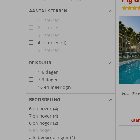
AANTAL STERREN
1 - sterren
2 - sterren
3 - sterren
(4)
4 - sterren
5 - sterren
REISDUUR
1-6 dagen
7-9 dagen
10 en meer dgn
Voor “Serv
BEOORDELING
6 en hoger
(4)
7 en hoger
(4)
Kaar
8 en hoger
(2)
9 en hoger
alle beoordelingen
(4)