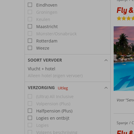
Eindhoven
Fly &
Groningen
Keulen
Maastricht
Münster/Osnabrück
Rotterdam
Weeze
SOORT VERVOER
Vlucht + hotel
Alleen hotel (eigen vervoer)
VERZORGING
Uitleg
(Ultra) All Inclusive
Voor “Serv
Volpension (Plus)
Halfpension (Plus)
Logies en ontbijt
Spanje
Fly & Go Bluebay Banus
Home
C
Logies
Fly &
Volgens beschrijving