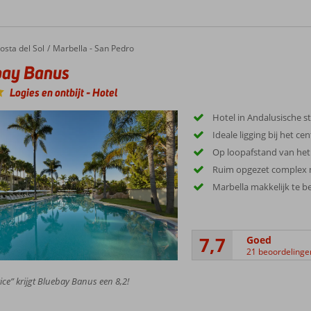
osta del Sol
Marbella - San Pedro
bay Banus
Logies en ontbijt
-
Hotel
Hotel in Andalusische sti
Ideale ligging bij het 
Op loopafstand van het
Ruim opgezet complex m
Marbella makkelijk te b
7,7
Goed
21 beoordelinge
ice” krijgt Bluebay Banus een 8,2!