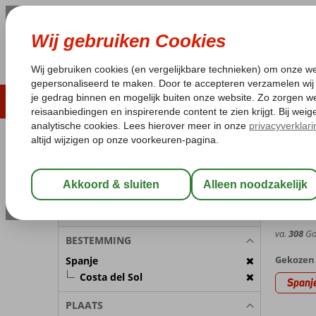
ZOMER 2026
LAST MINUTES
WIN
Pakketgarantie
Laagsteprijsgarantie*
Geen f
REISGEZELSCHAP
Spanje
Home
C
Kamer 1:
2 Personen
Marbel
Wijzig Reisgezelschap
8,0
Gem. ci
va.
308
Goe
BESTEMMING
Gekozen 
Spanje
Costa del Sol
Spanj
PLAATS