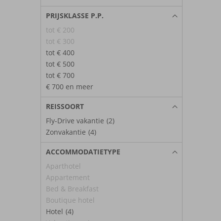
PRIJSKLASSE P.P.
tot € 200
tot € 300
tot € 400
tot € 500
tot € 700
€ 700 en meer
REISSOORT
Fly-Drive vakantie
(2)
Zonvakantie
(4)
ACCOMMODATIETYPE
Aparthotel
Appartement
Bed & Breakfast
Boutique hotel
Hotel
(4)