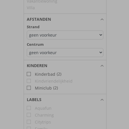
Vakantiewoning
Villa
AFSTANDEN
Strand
Centrum
KINDEREN
(2)
Kinderbad
Kindvriendelijkheid
(2)
Miniclub
LABELS
Aquafun
Charming
Citytrips
Family