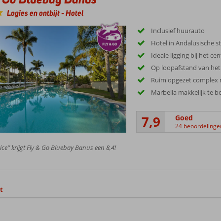
Logies en ontbijt
-
Hotel
Inclusief huurauto
Hotel in Andalusische sti
Ideale ligging bij het 
Op loopafstand van het
Ruim opgezet complex m
Marbella makkelijk te b
7,9
Goed
24 beoordelinge
ice” krijgt Fly & Go Bluebay Banus een 8,4!
t