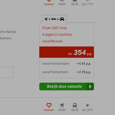
bewaar
03:00
00:35
jan 17°
C
+
+
25 jan 2027 (ma)
Puerto Banús
4 dagen (3 nachten)
 kamers
vanaf Brussel
n
354
va
p.p.
vanaf Amsterdam
+ € 41
p.p.
vanaf Rotterdam
+ € 75
p.p.
Bekijk deze vakantie
bewaar
03:00
00:35
okt 23°
C