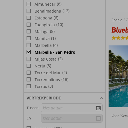
(8)
Almunecar
(12)
Benalmadena
(6)
Estepona
Spanje
Bluebay Banus
Home
C
(10)
Fuengirola
Blue
(8)
Malaga
(1)
Manilva
(4)
Marbella
Marbella - San Pedro
(2)
Mijas Costa
(3)
Nerja
(2)
Torre del Mar
(18)
Torremolinos
(3)
Torrox
VERTREKPERIODE
Tussen
Voor “Serv
En