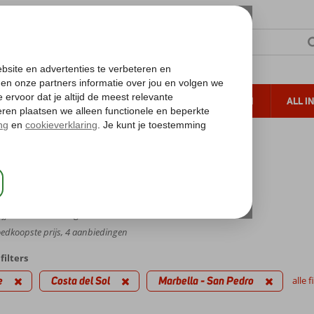
TERZON
ZONVAKANTIES
VERRE REIZEN
ALL I
ueltoeslag
Gratis annuleren*
osta del Sol
Costa del Sol
Marbella - San Pedro
la - San Pedro
jfer,
61
beoordelingen
dkoopste prijs, 4 aanbiedingen
filters
e
Costa del Sol
Marbella - San Pedro
alle 