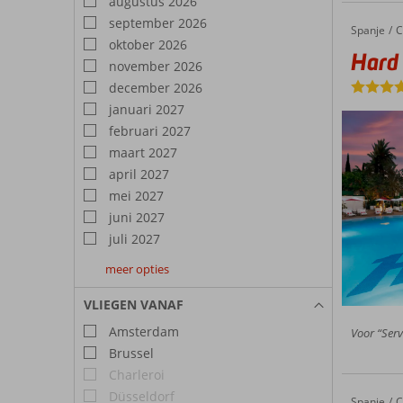
augustus 2026
september 2026
Spanje
Hard Ro
Home
C
oktober 2026
Hard 
november 2026
december 2026
januari 2027
februari 2027
maart 2027
april 2027
mei 2027
juni 2027
juli 2027
meer opties
augustus
september
oktober
2027
2027
2027
VLIEGEN VANAF
Amsterdam
Voor “Serv
Brussel
Charleroi
Düsseldorf
Spanje
Fly & Go Hard Rock Hotel Marbella
Home
C