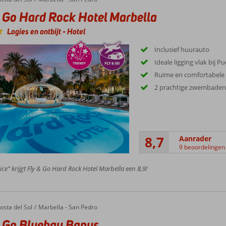
 Go Hard Rock Hotel Marbella
Logies en ontbijt
-
Hotel
Inclusief huurauto
Ideale ligging vlak bij 
Ruime en comfortabele
2 prachtige zwembade
8,7
Aanrader
9 beoordelingen
ice” krijgt Fly & Go Hard Rock Hotel Marbella een 8,9!
osta del Sol
Marbella - San Pedro
 Go Bluebay Banus