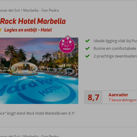
ck Hotel Marbella
osta del Sol
Marbella - San Pedro
Rock Hotel Marbella
Logies en ontbijt
-
Hotel
Ideale ligging vlak bij 
Ruime en comfortabele
2 prachtige zwembade
8,7
Aanrader
7 beoordelingen
ice” krijgt Hard Rock Hotel Marbella een 9,1!
osta del Sol
Marbella - San Pedro