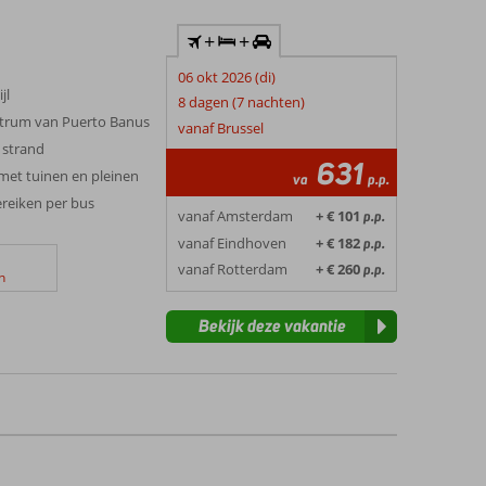
+
+
06 okt 2026 (di)
jl
8 dagen (7 nachten)
centrum van Puerto Banus
vanaf Brussel
 strand
631
et tuinen en pleinen
va
p.p.
ereiken per bus
vanaf Amsterdam
+ € 101
p.p.
vanaf Eindhoven
+ € 182
p.p.
vanaf Rotterdam
+ € 260
p.p.
n
Bekijk deze vakantie