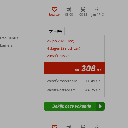
bewaar
03:00
00:35
jan 17°
C
+
Puerto Banús
25 jan 2027 (ma)
 kamers
4 dagen (3 nachten)
n
vanaf Brussel
308
va
p.p.
vanaf Amsterdam
+ € 41
p.p.
vanaf Rotterdam
+ € 75
p.p.
Bekijk deze vakantie