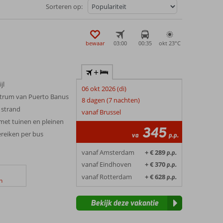
Sorteren op:
bewaar
03:00
00:35
okt 23°
C
+
jl
06 okt 2026 (di)
centrum van Puerto Banus
8 dagen (7 nachten)
 strand
vanaf Brussel
et tuinen en pleinen
345
ereiken per bus
va
p.p.
vanaf Amsterdam
+ € 289
p.p.
vanaf Eindhoven
+ € 370
p.p.
vanaf Rotterdam
+ € 628
p.p.
n
Bekijk deze vakantie