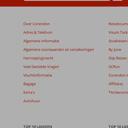
geschreven
na
hun
verblijf
Over Corendon
Reisdocum
in
Oasis
Adres & Telefoon
Visum Turki
Marine
Algemene Informatie
Stoelreserv
Algemene voorwaarden en verzekeringen
By June
Beoordelingen
die
Herroepingsrecht
Stip Reizen
ouder
Veel Gestelde Vragen
GOfun
zijn
dan
Vluchtinformatie
Corendon H
48
Bagage
Affiliates
maanden
worden
Extra's
*Actievoor
niet
Autohuur
meer
weergegeven
om
de
relevantie
TOP 10 LANDEN
TOP 10 LA