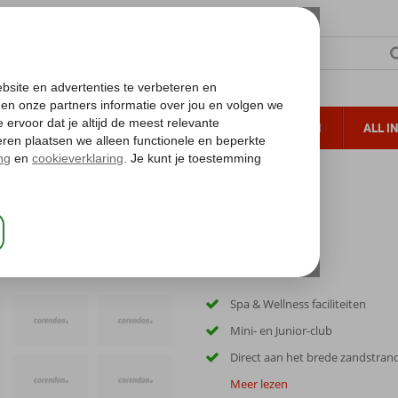
TERZON
ZONVAKANTIES
VERRE REIZEN
ALL I
ueltoeslag
Gratis annuleren*
Spa & Wellness faciliteiten
Mini- en Junior-club
Direct aan het brede zandstran
Meer lezen