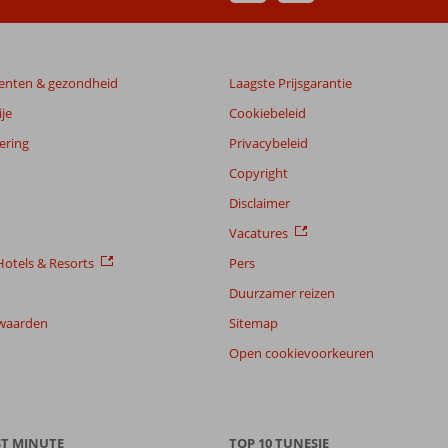
enten & gezondheid
Laagste Prijsgarantie
je
Cookiebeleid
ering
Privacybeleid
Copyright
Disclaimer
Vacatures
otels & Resorts
Pers
Duurzamer reizen
waarden
Sitemap
Open cookievoorkeuren
ST MINUTE
TOP 10 TUNESIE