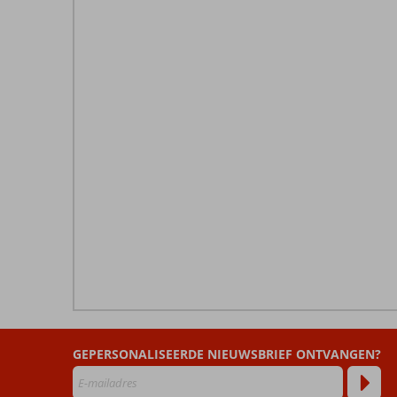
De
beoordelingen
zijn
GEPERSONALISEERDE NIEUWSBRIEF ONTVANGEN?
door
onze
klanten