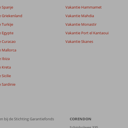
e Spanje
Vakantie Hammamet
e Griekenland
Vakantie Mahdia
 Turkije
Vakantie Monastir
e Egypte
Vakantie Port el Kantaoui
e Curacao
Vakantie Skanes
e Mallorca
 Ibiza
e Kreta
Sicilie
 Sardinie
n bij de Stichting Garantiefonds
CORENDON
Schipholweg 335