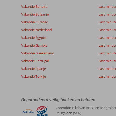
van
Vakantie Bonaire
Last minut
de
getoonde
Vakantie Bulgarije
Last minut
beoordelingen
Vakantie Curacao
Last minute
te
garanderen.
Vakantie Nederland
Last minut
Meer
Vakantie Egypte
Last minut
info
over
Vakantie Gambia
Last minut
onze
Vakantie Griekenland
Last minute
beoordelingen.
Vakantie Portugal
Last minut
Vakantie Spanje
Last minute 
Vakantie Turkije
Last minute
Gegarandeerd veilig boeken en betalen
Corendon is lid van ABTO en aangeslote
Reisgelden (SGR).