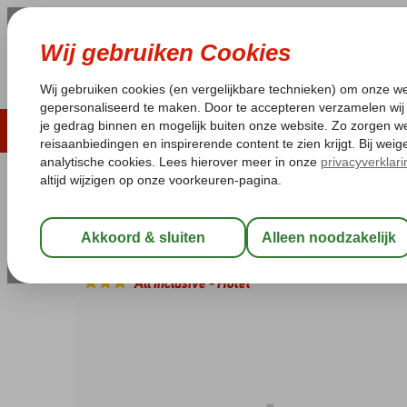
ZOMER 2026
LAST MINUTES
WIN
Pakketgarantie
Laagsteprijsgarantie*
Geen f
Tunesië
Home
Golf van Djerba
Djerba
Oasis Marine
Oasis Marine
All Inclusive
-
Hotel