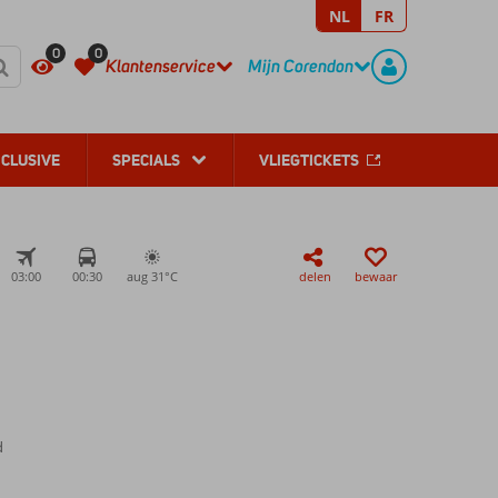
NL
FR
REGISTREER
CONTACT
0
0
Klantenservice
Mijn Corendon
NCLUSIVE
SPECIALS
VLIEGTICKETS
03:00
00:30
aug 31°
C
delen
bewaar
d