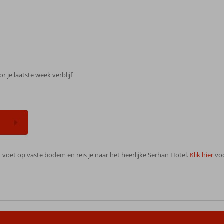
 je laatste week verblijf
er voet op vaste bodem en reis je naar het heerlijke Serhan Hotel.
Klik hier
voo