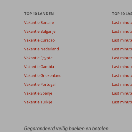
niet
meer
weergegeven
TOP 10 LANDEN
TOP 10 LA
om
Vakantie Bonaire
Last minut
de
relevantie
Vakantie Bulgarije
Last minut
van
Vakantie Curacao
Last minute
de
getoonde
Vakantie Nederland
Last minut
beoordelingen
Vakantie Egypte
Last minut
te
garanderen.
Vakantie Gambia
Last minut
Meer
Vakantie Griekenland
Last minute
info
over
Vakantie Portugal
Last minut
onze
Vakantie Spanje
Last minute 
beoordelingen.
Vakantie Turkije
Last minute
Gegarandeerd veilig boeken en betalen