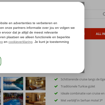
TERZON
ZONVAKANTIES
VERRE REIZEN
ALL I
ueltoeslag
Gratis annuleren*
Blue Cruise & Serhan Hotel
Schitterende cruise langs de Eg
Traditionele Turkse gület
Ideale combinatie van cruise en
Met verblijf in Serhan Hotel 3*