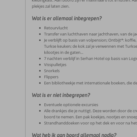
kledingkast. Aan boord zijn er maximaal 6 tot 8 hutten. A
plekjes zal laten zien.
Wat is er allemaal inbegrepen?
Retourvlucht
Transfer van luchthaven naar jachthaven, van de j
Je verblijft op basis van volpension; Ontbijt*: koffi
Turkse keuken; de kok zal je verwennen met Turkse g
kilootjes in de gaten...
7 nachten verblijf in Serhan Hotel op basis van Log
Visspulletjes
Snorkels
Flippers
Een bibliotheekje met internationale boeken, die de
Wat is er niet inbegrepen?
Eventuele optionele excursies
Alle drankjes die je nuttigt. Deze worden door de c
boord te nemen. Een pak koekjes, nootjes en snoepj
Strandhanddoeken voor op het dek en voor na het
Wat heb ik aan boord allemaal nodig?