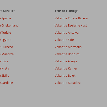
ST MINUTE
TOP 10 TURKIJE
e Spanje
Vakantie Turkse Riviera
e Griekenland
Vakantie Egeische kust
 Turkije
Vakantie Antalya
e Egypte
Vakantie Side
e Curacao
Vakantie Marmaris
e Mallorca
Vakantie Bodrum
 Ibiza
Vakantie Alanya
e Kreta
Vakantie Kemer
Sicilie
Vakantie Belek
 Sardinie
Vakantie Kusadasi