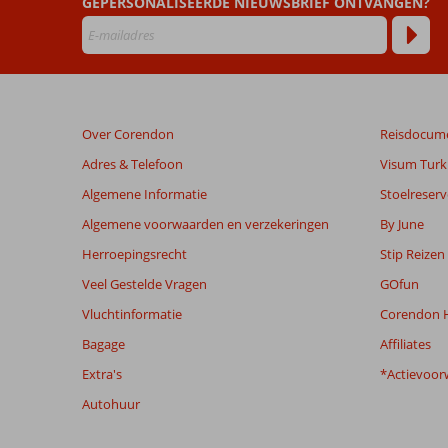
GEPERSONALISEERDE NIEUWSBRIEF ONTVANGEN?
door
onze
klanten
geschreven
na
hun
verblijf
Over Corendon
Reisdocum
in
Blue
Adres & Telefoon
Visum Turki
Cruise
Algemene Informatie
Stoelreserv
&
Serhan
Algemene voorwaarden en verzekeringen
By June
Hotel
Herroepingsrecht
Stip Reizen
Veel Gestelde Vragen
GOfun
Beoordelingen
die
Vluchtinformatie
Corendon H
ouder
Bagage
Affiliates
zijn
dan
Extra's
*Actievoor
48
Autohuur
maanden
worden