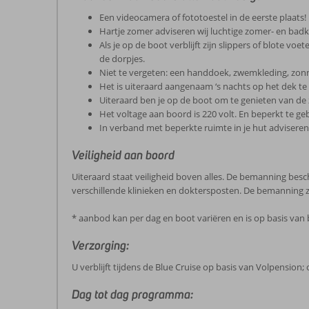
Een videocamera of fototoestel in de eerste plaats!
Hartje zomer adviseren wij luchtige zomer- en badk
Als je op de boot verblijft zijn slippers of blote v
de dorpjes.
Niet te vergeten: een handdoek, zwemkleding, zon
Het is uiteraard aangenaam ‘s nachts op het dek te
Uiteraard ben je op de boot om te genieten van de 
Het voltage aan boord is 220 volt. En beperkt te ge
In verband met beperkte ruimte in je hut adviseren
Veiligheid aan boord
Uiteraard staat veiligheid boven alles. De bemanning besch
verschillende klinieken en doktersposten. De bemanning 
* aanbod kan per dag en boot variëren en is op basis van
Verzorging:
U verblijft tijdens de Blue Cruise op basis van Volpension; 
Dag tot dag programma: