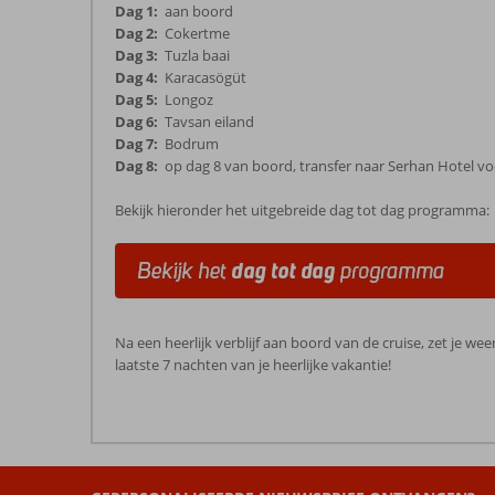
Dag 1:
aan boord
Dag 2:
Cokertme
Dag 3:
Tuzla baai
Dag 4:
Karacasögüt
Dag 5:
Longoz
Dag 6:
Tavsan eiland
Dag 7:
Bodrum
Dag 8:
op dag 8 van boord, transfer naar Serhan Hotel voor
Bekijk hieronder het uitgebreide dag tot dag programma:
Na een heerlijk verblijf aan boord van de cruise, zet je we
laatste 7 nachten van je heerlijke vakantie!
De
beoordelingen
zijn