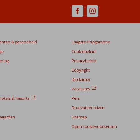
enten & gezondheid
Laagste Prijsgarantie
je
Cookiebeleid
ering
Privacybeleid
Copyright
Disclaimer
Vacatures
otels & Resorts
Pers
Duurzamer reizen
waarden
Sitemap
Open cookievoorkeuren