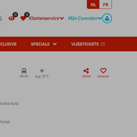
NL
FR
REGISTREER
CONTACT
0
0
Klantenservice
Mijn Corendon
NCLUSIVE
SPECIALS
VLIEGTICKETS
00:45
aug 33°
C
delen
bewaar
eïsche Kust
 hotel