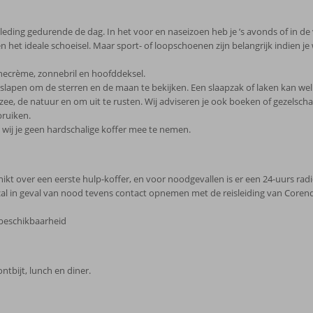
leding gedurende de dag. In het voor en naseizoen heb je ’s avonds of in de
oeten het ideale schoeisel. Maar sport- of loopschoenen zijn belangrijk indien
necrème, zonnebril en hoofddeksel.
 slapen om de sterren en de maan te bekijken. Een slaapzak of laken kan wel
zee, de natuur en om uit te rusten. Wij adviseren je ook boeken of gezelsc
bruiken.
 wij je geen hardschalige koffer mee te nemen.
ikt over een eerste hulp-koffer, en voor noodgevallen is er een 24-uurs rad
zal in geval van nood tevens contact opnemen met de reisleiding van Core
 beschikbaarheid
ontbijt, lunch en diner.