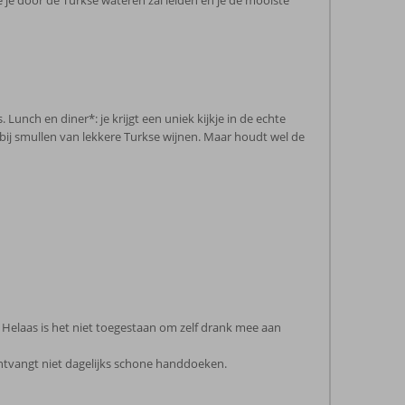
 je door de Turkse wateren zal leiden en je de mooiste
 Lunch en diner*: je krijgt een uniek kijkje in de echte
rbij smullen van lekkere Turkse wijnen. Maar houdt wel de
. Helaas is het niet toegestaan om zelf drank mee aan
tvangt niet dagelijks schone handdoeken.