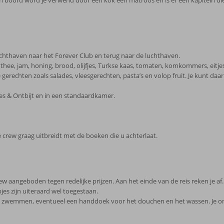
an boord word je verwend door een kok een matroos en is er een kapitein die
achthaven naar het Forever Club en terug naar de luchthaven.
e, thee, jam, honing, brood, olijfjes, Turkse kaas, tomaten, komkommers, eitjes.
erechten zoals salades, vleesgerechten, pasta’s en volop fruit. Je kunt daa
ies & Ontbijt en in een standaardkamer.
 crew graag uitbreidt met de boeken die u achterlaat.
rew aangeboden tegen redelijke prijzen. Aan het einde van de reis reken je af
es zijn uiteraard wel toegestaan.
 zwemmen, eventueel een handdoek voor het douchen en het wassen. Je on