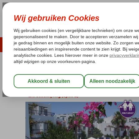
ZOMER 2026
LAST MINUTES
WIN
Pakketgarantie
Laagsteprijsgarantie*
Geen f
Turkije
Home
Egeische kust
Blue Cruises
Blue Cruises Bodrum
Blue Cruise & Serhan Hotel
Zie beschrijving (optie 2)