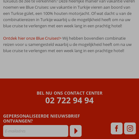
luxueus de zee te verkennen? Deze heerlijke manier van vakantie vieren
noemen we Blue Cruises: uw vakantie in Turkije vieren aan boord van
een Turkse gület, een 100% houten motorjacht. Of wat dacht u van de
combinatiereizen in Turkije waarbij u de mogelijkheid heeft om na uw
blue cruise te verlengen met een week lang in een prachtig hotel!
Ontdek hier onze Blue Cruises!>
Wij hebben bovendien combinatie
reizen voor u samengesteld waarbij u de mogelijkheid heeft om na uw
blue cruise te verlengen met een week lang in een prachtige hotel!
BEL NU ONS CONTACT CENTER
02 722 94 94
GEPERSONALISEERDE NIEUWSBRIEF
ONTVANGEN?