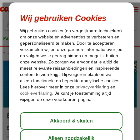
Pakketgarantie
Turkije
Home
Egeische kust
Blue Cruises
Blue Cruises
Blue Cruises
Turkije staat bekend om haar vele mooie dorpjes, afgelegen en