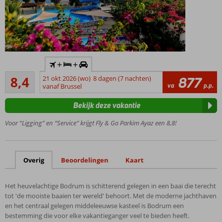
Inclusief
+
+
huurauto
Zeer goed
8,4
21 okt 2026 (wo)
8 dagen (7 nachten)
877
In
621
va
p.p.
vanaf Brussel
Gümbet
beoordelingen
gelegen
Bekijk deze vakantie
en aan
het
Voor “Ligging” en “Service” krijgt Fly & Go Parkim Ayaz een 8,8!
strand
All
Inclusive
Overig
Beoordelingen
Kaart
tot 00.00
uur
2 à-la-
Het heuvelachtige Bodrum is schitterend gelegen in een baai die terecht
carterestaurants
tot 'de mooiste baaien ter wereld' behoort. Met de moderne jachthaven
en het centraal gelegen middeleeuwse kasteel is Bodrum een
bestemming die voor elke vakantieganger veel te bieden heeft.