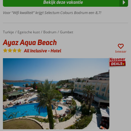
Bekijk deze vakantie
Miniclub
en
Voor “Wifi kwaliteit” krijgt Selectum Colours Bodrum een 8,7!
minidisco
voor
kinderen
Turkije
Ayaz Aqua Beach
Home
Egeische kust
Bodrum
Gumbet
Winnaar
Ayaz Aqua Beach
Hotel of
the year
All Inclusive
-
Hotel
bewaar
award