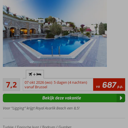
in het
Turks
bad en
de
sauna
Direct
+
aan
Voldoende/goed
zee
7,2
07 okt 2026 (wo)
5 dagen (4 nachten)
687
39
va
p.p.
vanaf Brussel
Op
beoordelingen
loopafstand
Bekijk deze vakantie
van het
centrum
Voor “Ligging” krijgt Royal Asarlik Beach een 8,5!
van
Gümbet
4 à-la-
Turkije
Tropicana Beach
Home
Egeische kust
Bodrum
Gumbet