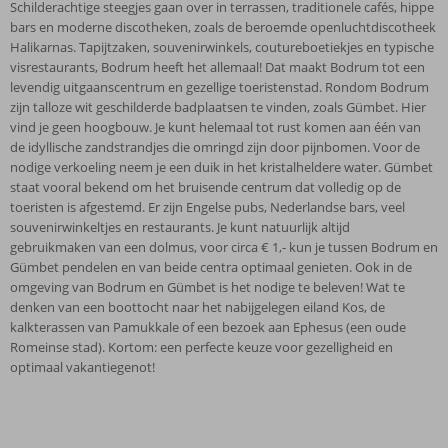
Schilderachtige steegjes gaan over in terrassen, traditionele cafés, hippe
bars en moderne discotheken, zoals de beroemde openluchtdiscotheek
Halikarnas. Tapijtzaken, souvenirwinkels, coutureboetiekjes en typische
visrestaurants, Bodrum heeft het allemaal! Dat maakt Bodrum tot een
levendig uitgaanscentrum en gezellige toeristenstad. Rondom Bodrum
zijn talloze wit geschilderde badplaatsen te vinden, zoals Gümbet. Hier
vind je geen hoogbouw. Je kunt helemaal tot rust komen aan één van
de idyllische zandstrandjes die omringd zijn door pijnbomen. Voor de
nodige verkoeling neem je een duik in het kristalheldere water. Gümbet
staat vooral bekend om het bruisende centrum dat volledig op de
toeristen is afgestemd. Er zijn Engelse pubs, Nederlandse bars, veel
souvenirwinkeltjes en restaurants. Je kunt natuurlijk altijd
gebruikmaken van een dolmus, voor circa € 1,- kun je tussen Bodrum en
Gümbet pendelen en van beide centra optimaal genieten. Ook in de
omgeving van Bodrum en Gümbet is het nodige te beleven! Wat te
denken van een boottocht naar het nabijgelegen eiland Kos, de
kalkterassen van Pamukkale of een bezoek aan Ephesus (een oude
Romeinse stad). Kortom: een perfecte keuze voor gezelligheid en
optimaal vakantiegenot!