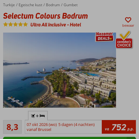
van
Turkije
Selectum Colours Bodrum
Home
Egeische kust
Bodrum
Gumbet
10.00 tot
Selectum Colours Bodrum
00.00
uur
Ultra All Inclusive
-
Hotel
bewaar
2 à-la-
carterestaurants
3
+
zwembaden
Zeer goed
en glijbanen
8,3
07 okt 2026 (wo)
5 dagen (4 nachten)
752
135
va
p.p.
vanaf Brussel
Direct aan
beoordelingen
privéstrand