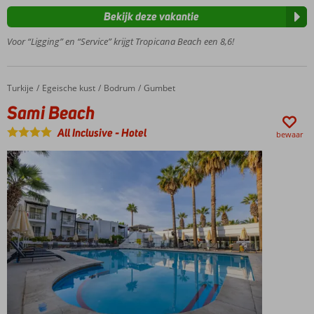
Studio's en
appartementen
Bekijk deze vakantie
Prachtig
Voor “Ligging” en “Service” krijgt Tropicana Beach een 8,6!
zwembad
Ook op
basis
Turkije
Sami Beach
Home
Egeische kust
Bodrum
Gumbet
van
Ontbijt
Sami Beach
mogelijk
All Inclusive
-
Hotel
bewaar