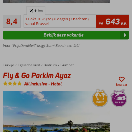
Direct
+
aan het
Zeer goed
strand
8,4
11 okt 2026 (zo)
8 dagen (7 nachten)
643
5
va
p.p.
en in
vanaf Brussel
beoordelingen
Gumbet
Bekijk deze vakantie
Genieten
in de
Voor “Prijs/kwaliteit” krijgt Sami Beach een 9,6!
sauna en
het
Turks
Turkije
Fly & Go Parkim Ayaz
Home
Egeische kust
Bodrum
Gumbet
bad
Fly & Go Parkim Ayaz
Heerlijk
zwembad
All Inclusive
-
Hotel
bewaar
met
zonneterras