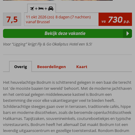
Inclusief
+
+
huurauto
Goed
7,5
11 okt 2026 (zo)
8 dagen (7 nachten)
730
Gelegen
43
va
p.p.
vanaf Brussel
in Bitez,
beoordelingen
direct aan
Bekijk deze vakantie
de
boulevard
Voor “Ligging” krijgt Fly & Go Okaliptus Hotel een 9,5!
én het
strand
Kleinschalig
Overig
Beoordelingen
Kaart
en gezellig
Ontspannen
sfeer
Het heuvelachtige Bodrum is schitterend gelegen in een baai die terecht
Een à-la-
tot 'de mooiste baaien ter wereld' behoort. Met de moderne jachthaven
carterestaurant
en het centraal gelegen middeleeuwse kasteel is Bodrum een
bestemming die voor elke vakantieganger veel te bieden heeft.
Schilderachtige steegjes gaan over in terrassen, traditionele cafés, hippe
bars en moderne discotheken, zoals de beroemde openluchtdiscotheek
Halikarnas. Tapijtzaken, souvenirwinkels, coutureboetiekjes en typische
visrestaurants, Bodrum heeft het allemaal! Dat maakt Bodrum tot een
levendig uitgaanscentrum en gezellige toeristenstad. Rondom Bodrum