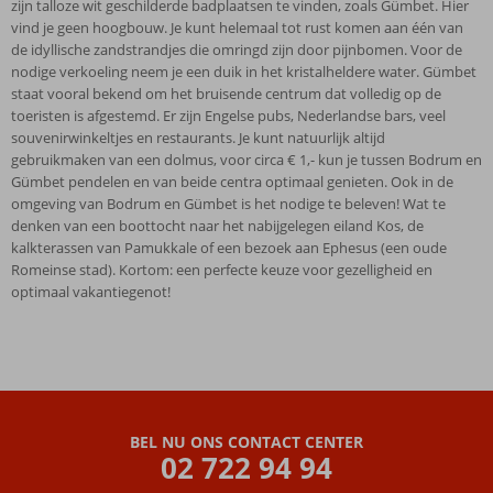
zijn talloze wit geschilderde badplaatsen te vinden, zoals Gümbet. Hier
vind je geen hoogbouw. Je kunt helemaal tot rust komen aan één van
de idyllische zandstrandjes die omringd zijn door pijnbomen. Voor de
nodige verkoeling neem je een duik in het kristalheldere water. Gümbet
staat vooral bekend om het bruisende centrum dat volledig op de
toeristen is afgestemd. Er zijn Engelse pubs, Nederlandse bars, veel
souvenirwinkeltjes en restaurants. Je kunt natuurlijk altijd
gebruikmaken van een dolmus, voor circa € 1,- kun je tussen Bodrum en
Gümbet pendelen en van beide centra optimaal genieten. Ook in de
omgeving van Bodrum en Gümbet is het nodige te beleven! Wat te
denken van een boottocht naar het nabijgelegen eiland Kos, de
kalkterassen van Pamukkale of een bezoek aan Ephesus (een oude
Romeinse stad). Kortom: een perfecte keuze voor gezelligheid en
optimaal vakantiegenot!
BEL NU ONS CONTACT CENTER
02 722 94 94