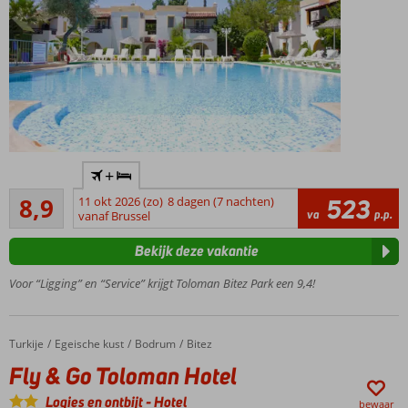
Ideaal
+
appartementencomplex
Aanrader
voor gezinnen
8,9
11 okt 2026 (zo)
8 dagen (7 nachten)
523
16
va
p.p.
vanaf Brussel
Ruime
beoordelingen
appartementen
Bekijk deze vakantie
Op
loopafstand
Voor “Ligging” en “Service” krijgt Toloman Bitez Park een 9,4!
van het
strand en
het
Turkije
Fly & Go Toloman Hotel
Home
Egeische kust
Bodrum
Bitez
centrum
Fly & Go Toloman Hotel
Logies en ontbijt
-
Hotel
bewaar