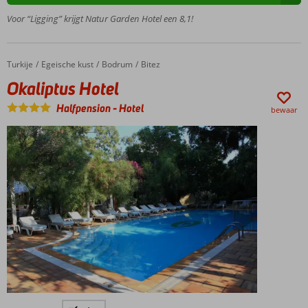
Groot
Voor “Ligging” krijgt Natur Garden Hotel een 8,1!
zwembad
Turkije
Okaliptus Hotel
Home
Egeische kust
Bodrum
Bitez
Okaliptus Hotel
Halfpension
-
Hotel
bewaar
Gelegen