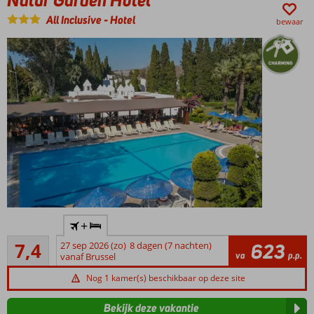
All Inclusive
-
Hotel
bewaar
Dicht
+
bij het
Voldoende/goed
strand
7,4
27 sep 2026 (zo)
8 dagen (7 nachten)
623
16
va
p.p.
vanaf Brussel
Heerlijk
beoordelingen
buffetrestaurant
Nog 1 kamer(s) beschikbaar op deze site
O.b.v. All
Inclusive!
Bekijk deze vakantie