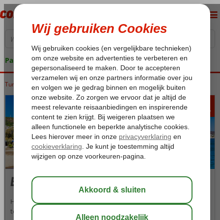
Pakketgarantie
Turkije
Home
Egeische kust
Bodrum
Bitez
493
va
p.p.
Bitez
Het heuvelachtige Bodrum is schitterend gelegen in een baai die
terecht tot 'de mooiste baaien ter wereld' behoort. Met de moderne