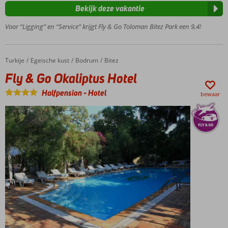
voor gezinnen
Bekijk deze vakantie
Ruime
appartementen
Voor “Ligging” en “Service” krijgt Fly & Go Toloman Bitez Park een 9,4!
Op
loopafstand
van het
Turkije
Fly & Go Okaliptus Hotel
Home
Egeische kust
Bodrum
Bitez
strand en
Fly & Go Okaliptus Hotel
het
centrum
Halfpension
-
Hotel
bewaar