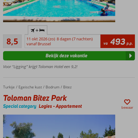
In het
+
dorpje
Aanrader
Bitez
8,5
11 okt 2026 (zo)
8 dagen (7 nachten)
493
34
va
p.p.
en
vanaf Brussel
beoordelingen
aan
Bekijk deze vakantie
het
strand
Voor “Ligging” krijgt Toloman Hotel een 9,2!
Kleinschalig
complex
Wordt
Turkije
Toloman Bitez Park
Home
Egeische kust
Bodrum
Bitez
gerund
Toloman Bitez Park
door
een
Special category
Logies
-
Appartement
bewaar
gastvrije
familie