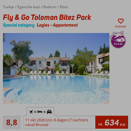
Kleinschalig
Turkije
Fly & Go Toloman Bitez Park
Home
Egeische kust
Bodrum
Bitez
complex
Fly & Go Toloman Bitez Park
Wordt
gerund
Special category
Logies
-
Appartement
bewaar
door
een
gastvrije
familie
Inlcusief
+
+
huurauto
Aanrader
8,8
11 okt 2026 (zo)
8 dagen (7 nachten)
634
Ideaal
17
va
p.p.
vanaf Brussel
appartementencomplex
beoordelingen