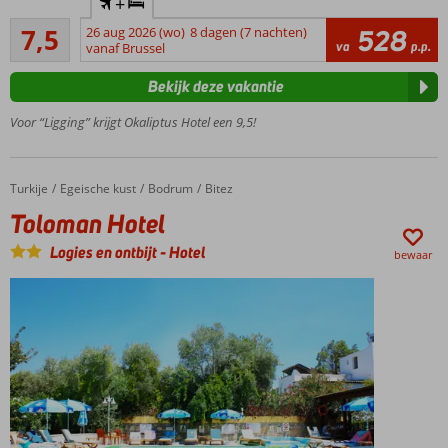
+
in Bitez en
Goed
direct aan
7,5
26 aug 2026 (wo)
8 dagen (7 nachten)
528
43
va
p.p.
de
vanaf Brussel
beoordelingen
boulevard
Bekijk deze vakantie
Kleinschalig
en gezellig
Voor “Ligging” krijgt Okaliptus Hotel een 9,5!
Een à-la-
carterestaurant
Turkije
Toloman Hotel
Home
Egeische kust
Bodrum
Bitez
Toloman Hotel
Logies en ontbijt
-
Hotel
bewaar