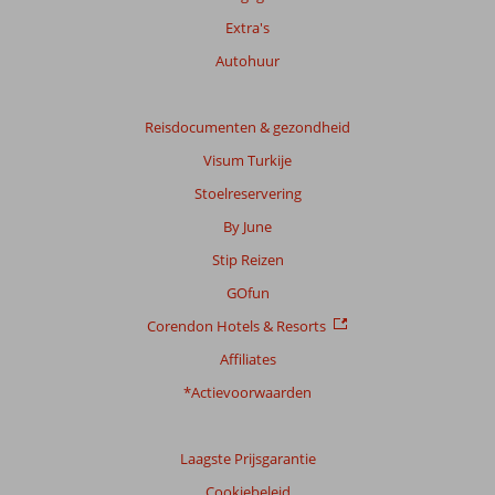
Extra's
Autohuur
Reisdocumenten & gezondheid
Visum Turkije
Stoelreservering
By June
Stip Reizen
GOfun
Corendon Hotels & Resorts
Affiliates
*Actievoorwaarden
Laagste Prijsgarantie
Cookiebeleid