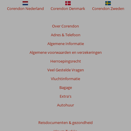
weergegeven
om
Corendon Nederland
Corendon Denmark
Corendon Zweden
de
relevantie
van
Over Corendon
de
Adres & Telefoon
getoonde
beoordelingen
Algemene Informatie
te
Algemene voorwaarden en verzekeringen
garanderen.
Meer
Herroepingsrecht
info
Veel Gestelde Vragen
over
onze
Vluchtinformatie
beoordelingen.
Bagage
Extra's
Totale
score
Autohuur
Gebaseerd
op:
Reisdocumenten & gezondheid
16