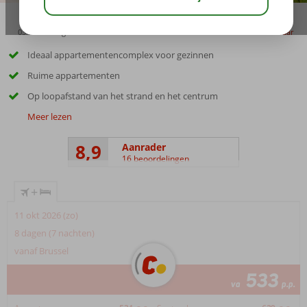
03:30
aug 31°
C
delen
bewaar
Ideaal appartementencomplex voor gezinnen
Ruime appartementen
Op loopafstand van het strand en het centrum
Meer lezen
8,9
Aanrader
16 beoordelingen
+
11 okt 2026 (zo)
8 dagen (7 nachten)
vanaf Brussel
533
va
p.p.