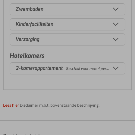
Zwembaden
Kinderfaciliteiten
Verzorging
Hotelkamers
2-kamerappartement
Geschikt voor max 4 pers.
Lees hier
Disclaimer m.b.t. bovenstaande beschrijving.
De
beoordelingen
zijn