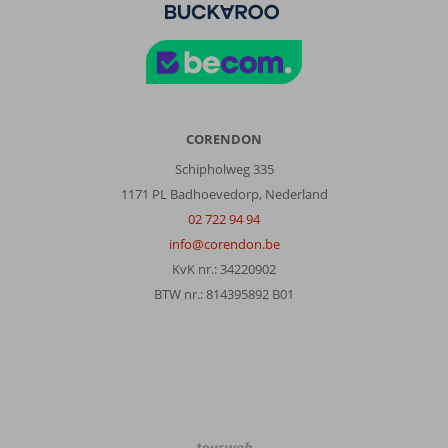
Groot
appartement.
Is
wat
oudbollig
qua
badkamer/keuken,
CORENDON
maar
Schipholweg 335
als
1171 PL Badhoevedorp, Nederland
je
daar
02 722 94 94
door
info@corendon.be
heen
KvK nr.: 34220902
prikt,
BTW nr.: 814395892 B01
kom
je
graag
terug.
Algemene indruk
10
Eten
-
Ligging
10
Kamers
7
Service
10
Kindvriendelijk
-