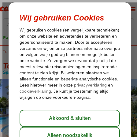
Pakketgarantie
Turkije
Home
Egeische kust
Bodrum
Bitez
Toloman Bitez Park
Toloman Bitez Park
Special category
Logies
-
Appartement