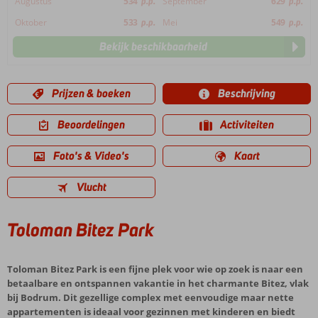
Augustus
534
p.p.
September
629
p.p.
Oktober
533
p.p.
Mei
549
p.p.
Bekijk beschikbaarheid
Prijzen & boeken
Beschrijving
Beoordelingen
Activiteiten
Foto's & Video's
Kaart
Vlucht
Toloman Bitez Park
Toloman Bitez Park is een fijne plek voor wie op zoek is naar een
betaalbare en ontspannen vakantie in het charmante Bitez, vlak
bij Bodrum. Dit gezellige complex met eenvoudige maar nette
appartementen is ideaal voor gezinnen met kinderen en biedt