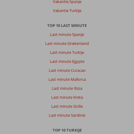
Vakantie Spanje
met
Vakantie Turkije
veel
restaurants
TOP 10 LAST MINUTE
Over
Last minute Spanje
Toloman
Bitez
Last minute Griekenland
Park:
Last minute Turkije
Het
appartement
Last minute Egypte
is
Last minute Curacao
wat
verouderd
Last minute Mallorca
maar
Last minute Ibiza
heel
schoon
Last minute Kreta
het
Last minute Sicilie
personeel
is
Last minute Sardinie
geweldig
TOP 10 TURKIJE
Algemene indruk
10
Eten
-