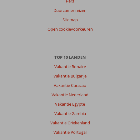
Pers
datum (nieuw > oud)
Duurzamer reizen
Sitemap
Anoniem
10
Open cookievoorkeuren
Nederland
Met partner
,
17 juni 2026
TOP 10 LANDEN
Vakantie Bonaire
Over
Bitez:
Vakantie Bulgarije
Een
Vakantie Curacao
mooi
Vakantie Nederland
zwembad
lekker
Vakantie Egypte
rustig
Vakantie Gambia
Strand
op
Vakantie Griekenland
loopafstand
Vakantie Portugal
Gezellige
boulevard