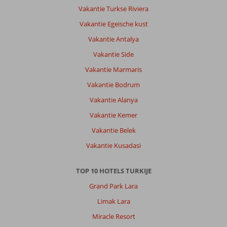
Ligging
10
Kamers
7
Vakantie Turkse Riviera
Service
10
Kindvriendelijk
-
Vakantie Egeische kust
Prijs/kwaliteit
8
Wifi kwaliteit
10
Vakantie Antalya
Vakantie Side
Serge
10
Vakantie Marmaris
Nederland
Met partner
Vakantie Bodrum
,
Vakantie Alanya
23 mei 2026
Vakantie Kemer
Vakantie Belek
Over
Bitez:
Vakantie Kusadasi
Bitez
is
TOP 10 HOTELS TURKIJE
kleinschalig,
Grand Park Lara
leuke
en
Limak Lara
fijne
Miracle Resort
bestemming.