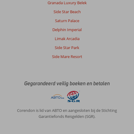
Mooi
Granada Luxury Belek
strand
Side Star Beach
en
zeer
Saturn Palace
goede
Delphin Imperial
restaurants
aan
Limak Arcadia
het
Side Star Park
strand.
Genoeg
Side Mare Resort
vertier.
En
anders
hup
Gegarandeerd veilig boeken en betalen
naar
het
grotere
Bodrum.
Corendon is lid van ABTO en aangesloten bij de Stichting
Over
Garantiefonds Reisgelden (SGR).
Toloman
Bitez
Park: