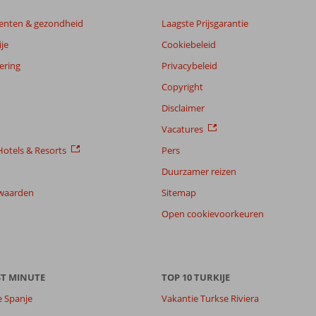
enten & gezondheid
Laagste Prijsgarantie
je
Cookiebeleid
ering
Privacybeleid
Copyright
Disclaimer
Vacatures
otels & Resorts
Pers
Duurzamer reizen
waarden
Sitemap
Open cookievoorkeuren
ST MINUTE
TOP 10 TURKIJE
e Spanje
Vakantie Turkse Riviera