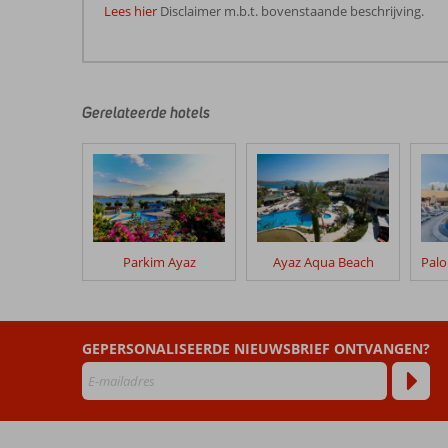
Lees hier
Disclaimer m.b.t. bovenstaande beschrijving.
De
beoordelingen
zijn
door
Gerelateerde hotels
onze
klanten
geschreven
na
hun
verblijf
in
Parkim Ayaz
Ayaz Aqua Beach
Ambrosia
Hotel
Beach
&
GEPERSONALISEERDE NIEUWSBRIEF ONTVANGEN?
Spa
Beoordelingen
die
ouder