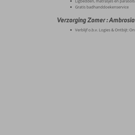
Ligbedden, matrasjes en parasols
Gratis badhanddoekenservice
Verzorging Zomer : Ambrosi
Verblijf o.b.v. Logies & Ontbijt: O