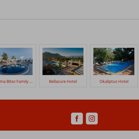
Paloma Bitez Family Club
Bellazure Hotel
Okaliptus Hotel