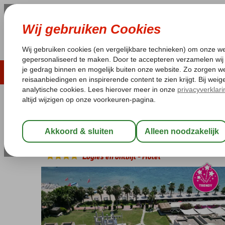
ZOMER 2026
LAST MINUTES
WIN
Pakketgarantie
Laagsteprijsgarantie*
Geen f
Turkije
Home
Egeische kust
Bodrum
Bitez
Ambrosia Hotel Beac
Ambrosia Hotel Beach & Spa
Logies en ontbijt
-
Hotel