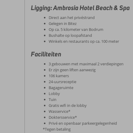
Ligging: Ambrosia Hotel Beach & Spa
Direct aan het privéstrand
Gelegen in Bitez
Op ca. 5 kilometer van Bodrum
Bushalte op loopafstand
Winkels en restaurants op ca. 100 meter
Faciliteiten
3 gebouwen met maximaal 2 verdiepingen
Er zijn geen liften aanwezig
106 kamers
24-uursreceptie
Bagageruimte
Lobby
Tuin
Gratis wifi in de lobby
Wasservice*
Doktersservice*
Privé en openbaar parkeergelegenheid
*Tegen betaling