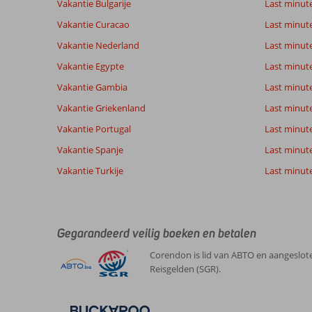
Vakantie Bulgarije
Last minut
Vakantie Curacao
Last minute
Totale score
Scoreverdeling
7,3
Algemene indruk
7,3
Eten
Vakantie Nederland
Last minut
Gebaseerd op:
Ligging
9,8
Kamers
4
Vakantie Egypte
Last minut
Voldoende/goed
Service
7,5
Kindvriende
beoordelingen
Prijs/kwaliteit
7,5
Wifi kwalite
Vakantie Gambia
Last minut
Vakantie Griekenland
Last minute
Vakantie Portugal
Last minut
Ervaringen
Taal
van onze
Nederlands (BE + NL) (4)
Vakantie Spanje
Last minute 
klanten
Vakantie Turkije
Last minute
10
Over
Algemene indruk
10
Bitez:
Gegarandeerd veilig boeken en betalen
Ligging
10
Anoniem
Service
10
Super.
Corendon is lid van ABTO en aangeslote
Nederland
Prijs/kwaliteit
10
We
Reisgelden (SGR).
Met partner
Eten
-
komen
,
er
Kamers
10
28 september 2024
al
Kindvriendelijk
-