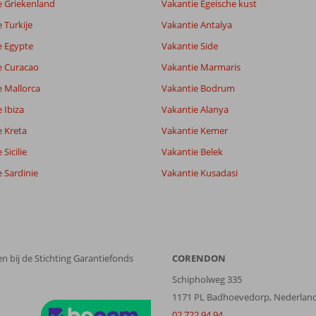
e Griekenland
Vakantie Egeische kust
 Turkije
Vakantie Antalya
6,7
e Egypte
Vakantie Side
7,3
e Curacao
Vakantie Marmaris
lijk
-
it
7,0
e Mallorca
Vakantie Bodrum
 Ibiza
Vakantie Alanya
e Kreta
Vakantie Kemer
Filter reisgezelschap
Sorteren op
Alle
datum (nieuw > oud)
Sicilie
Vakantie Belek
 Sardinie
Vakantie Kusadasi
n bij de Stichting Garantiefonds
CORENDON
Schipholweg 335
1171 PL Badhoevedorp, Nederlan
02 722 94 94