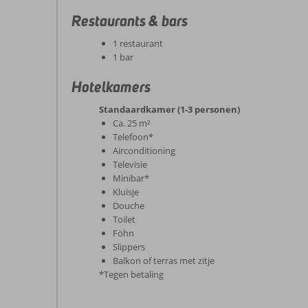
Restaurants & bars
1 restaurant
1 bar
Hotelkamers
Standaardkamer (1-3 personen)
Ca. 25 m²
Telefoon*
Airconditioning
Televisie
Minibar*
Kluisje
Douche
Toilet
Föhn
Slippers
Balkon of terras met zitje
*Tegen betaling