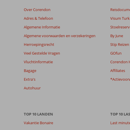
zijn
Over Corendon
Reisdocum
dan
48
Adres & Telefoon
Visum Turki
maanden
Algemene Informatie
Stoelreserv
worden
niet
Algemene voorwaarden en verzekeringen
By June
meer
Herroepingsrecht
Stip Reizen
weergegeven
om
Veel Gestelde Vragen
GOfun
de
Vluchtinformatie
Corendon H
relevantie
van
Bagage
Affiliates
de
Extra's
*Actievoor
getoonde
beoordelingen
Autohuur
te
garanderen.
Meer
info
TOP 10 LANDEN
TOP 10 LA
over
onze
Vakantie Bonaire
Last minut
beoordelingen.