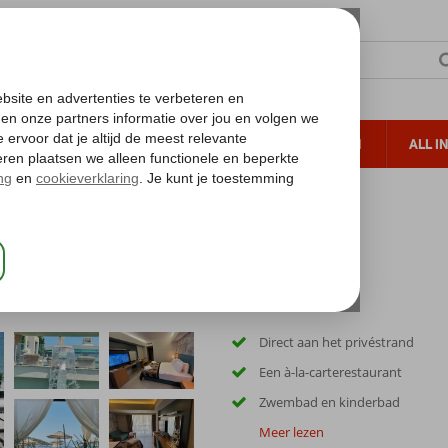
TERZON
ZONVAKANTIES
VERRE REIZEN
ALL I
ueltoeslag
Gratis annuleren*
h & Spa
Direct aan het privéstrand
Een à-la-carterestaurant
Zwembad en kinderbad
Meer lezen