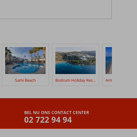
Sami Beach
Bodrum Holiday Resort
BEL NU ONS CONTACT CENTER
02 722 94 94