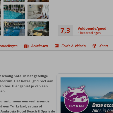
7,3
Voldoende/goed
4 beoordelingen
oordelingen
Activiteiten
Foto's & Video's
Kaart
chalig hotel in het gezellige
Bodrum. Het hotel ligt direct aan
n zee. Hier geniet je van een
ten.
taurant, neem een verfrissende
t een Turks bad, sauna of
. Ambrosia Hotel Beach & Spa is de