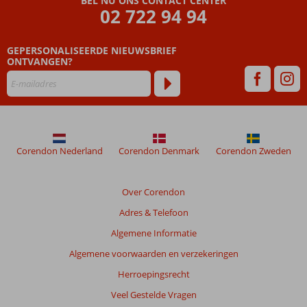
BEL NU ONS CONTACT CENTER
ouder
02 722 94 94
zijn
dan
GEPERSONALISEERDE NIEUWSBRIEF
48
ONTVANGEN?
maanden
worden
niet
meer
weergegeven
om
de
Corendon Nederland
Corendon Denmark
Corendon Zweden
relevantie
van
de
Over Corendon
getoonde
Adres & Telefoon
beoordelingen
te
Algemene Informatie
garanderen.
Algemene voorwaarden en verzekeringen
Meer
info
Herroepingsrecht
over
Veel Gestelde Vragen
onze