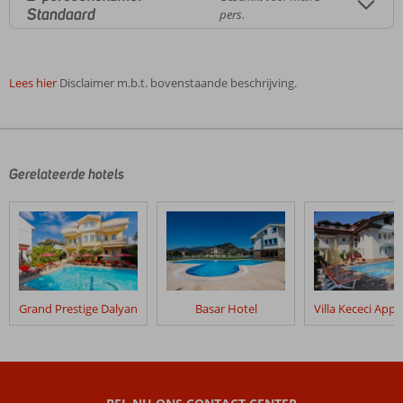
Standaard
pers.
Lees hier
Disclaimer m.b.t. bovenstaande beschrijving.
De
beoordelingen
zijn
door
Gerelateerde hotels
onze
klanten
geschreven
na
hun
verblijf
in
Grand Prestige Dalyan
Basar Hotel
Binlik
Hotel
Beoordelingen
die