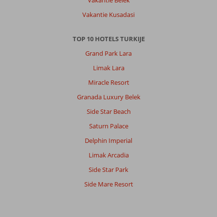
keer
Vakantie Kusadasi
oplossen.
2
heerlijke
TOP 10 HOTELS TURKIJE
zwembaden
Grand Park Lara
en
heerlijk
Limak Lara
eten
Miracle Resort
&
drinken
Granada Luxury Belek
bij
Side Star Beach
de
hotelbar.
Saturn Palace
Bed
Delphin Imperial
lag
niet
Limak Arcadia
lekker,
Side Star Park
veren
in
Side Mare Resort
mijn
rug
dus