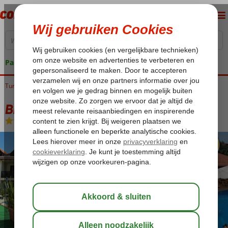
Pakketgarantie
Turkije
Home
Egeische kust
Dalyan
Binlik Hotel
Binlik Hotel
Logies en ontbijt
-
Hotel