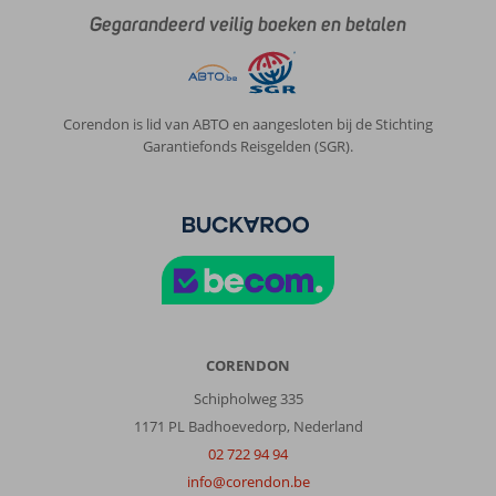
winterdekbed
Gegarandeerd veilig boeken en betalen
er
onder
gevouwen,
toen
was
Corendon is lid van ABTO en aangesloten bij de Stichting
het
Garantiefonds Reisgelden (SGR).
te
doen.
(Vorig
jaar
in
andere
kamer
geen
last
van
CORENDON
gehad)
Schipholweg 335
Ontbijt
is
1171 PL Badhoevedorp, Nederland
prima
02 722 94 94
en
info@corendon.be
het