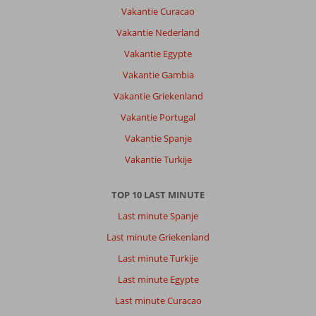
geweldig.
Vakantie Curacao
Was
dit
Vakantie Nederland
jaar
Vakantie Egypte
wel
een
Vakantie Gambia
stuk
Vakantie Griekenland
rustiger
dan
Vakantie Portugal
voorheen.
Vakantie Spanje
Over
Vakantie Turkije
Binlik
Hotel:
TOP 10 LAST MINUTE
Vorig
Last minute Spanje
jaar
had
Last minute Griekenland
ik
Last minute Turkije
met
mijn
Last minute Egypte
partner
Last minute Curacao
een
grote