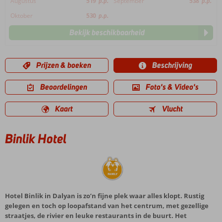
Augustus
519
p.p.
September
538
p.p.
Oktober
530
p.p.
Bekijk beschikbaarheid
Prijzen & boeken
Beschrijving
Beoordelingen
Foto's & Video's
Kaart
Vlucht
Binlik Hotel
Hotel Binlik in Dalyan is zo’n fijne plek waar alles klopt. Rustig
gelegen en toch op loopafstand van het centrum, met gezellige
straatjes, de rivier en leuke restaurants in de buurt. Het