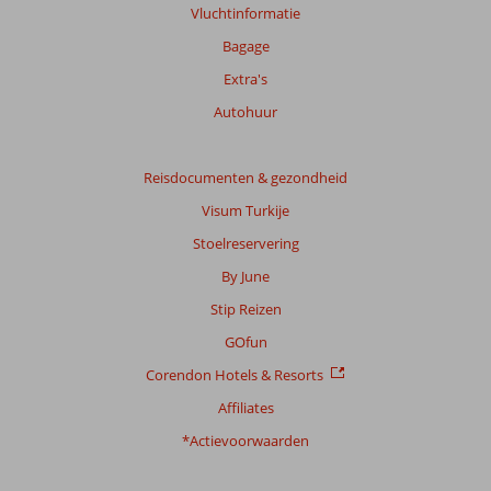
beoordelingen.
Vluchtinformatie
Bagage
Totale
Extra's
score
Autohuur
Gebaseerd
op:
40
Reisdocumenten & gezondheid
beoordelingen
Visum Turkije
Stoelreservering
Scoreverdeling
By June
Algemene indruk
8,5
Eten
7,5
Stip Reizen
Ligging
9,2
Kamers
7,6
Service
8,1
Kindvriendelijk
6,0
GOfun
Prijs/kwaliteit
8,4
Wifi kwaliteit
6,2
Corendon Hotels & Resorts
Affiliates
Ervaringen
van
*Actievoorwaarden
onze
klanten