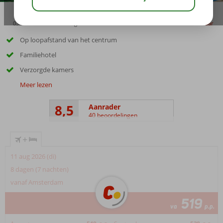
03:30
00:45
aug 33°
C
delen
bewaar
Op loopafstand van het centrum
Familiehotel
Verzorgde kamers
Meer lezen
8,5
Aanrader
40 beoordelingen
+
11 aug 2026 (di)
8 dagen (7 nachten)
vanaf Amsterdam
519
va
p.p.