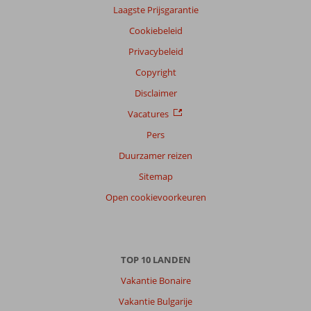
Taal
Laagste Prijsgarantie
Nederlands (BE + NL) (40)
Cookiebeleid
Filter
Privacybeleid
reisgezelschap
Copyright
Alle
Disclaimer
Sorteren
op
Vacatures
datum (nieuw > oud)
Pers
Duurzamer reizen
Linette
9,0
Sitemap
Nederland
Open cookievoorkeuren
Alleen
,
13 juni 2026
Dalyan
TOP 10 LANDEN
is
Vakantie Bonaire
en
blijft
Vakantie Bulgarije