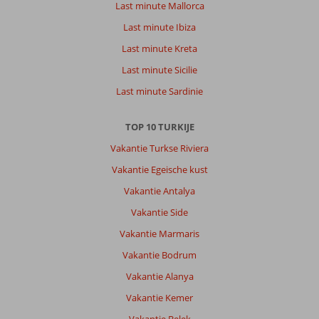
Last minute Mallorca
kamer,
Last minute Ibiza
dit
jaar
Last minute Kreta
in
Last minute Sicilie
mijn
uppie
Last minute Sardinie
een
kleinere
TOP 10 TURKIJE
en
gehorige
Vakantie Turkse Riviera
kamer.
Vakantie Egeische kust
Veel
problemen
Vakantie Antalya
met
Vakantie Side
de
elektra
Vakantie Marmaris
gehad
Vakantie Bodrum
maar
ze
Vakantie Alanya
kwamen
Vakantie Kemer
het
iedere
Vakantie Belek