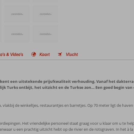
o's & Video's
Kaart
Vlucht
kent een uitstekende prijs/kwaliteit verhouding. Vanaf het dakterras
rlijk Turks ontbijt, het uitzicht en de Turkse zon… Een goed begin van 
 vlakbij de winkeltjes, restaurantjes en barretjes. Op 70 meter ligt de have
diepingen. Het vriendelijke personeel staat graag voor u klaar om u te hel
anwaar u een prachtig uitzicht hebt op de rivier en de rotsgraven. In het à la