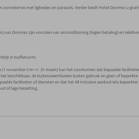
zonneterras met ligbedjes en parasols. Verder biedt Hotel Donmez u gratis 
 van Donmez zijn voorzien van airconditioning (tegen betaling) en telefoo
ntbijt in buffetvorm.
e (1 november t/m +/- 31 maart) kan het voorkomen dat bepaalde faciliteiten
en niet beschikbaar, de buitenzwembaden buiten gebruik en geen of beperkt
lde faciliteiten of diensten en dat het All Inclusive aanbod iets beperkte
ud of lage bezetting.