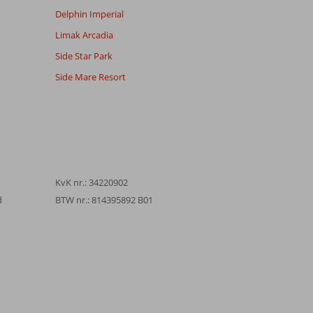
Delphin Imperial
Limak Arcadia
Side Star Park
Side Mare Resort
KvK nr.: 34220902
d
BTW nr.: 814395892 B01