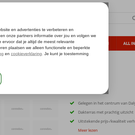
TERZON
ZONVAKANTIES
VERRE REIZEN
ALL I
ueltoeslag
Gratis annuleren*
Gelegen in het centrum van Da
Dakterras met prachtig uitzicht
Uitstekende prijs-/kwaliteit ve
Meer lezen