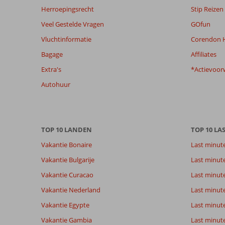
Herroepingsrecht
Stip Reizen
van
de
Veel Gestelde Vragen
GOfun
getoonde
Vluchtinformatie
Corendon H
beoordelingen
te
Bagage
Affiliates
garanderen.
Extra's
*Actievoor
Meer
info
Autohuur
over
onze
beoordelingen.
TOP 10 LANDEN
TOP 10 LA
Vakantie Bonaire
Last minut
Vakantie Bulgarije
Last minut
Vakantie Curacao
Last minute
Vakantie Nederland
Last minut
Vakantie Egypte
Last minut
Vakantie Gambia
Last minut