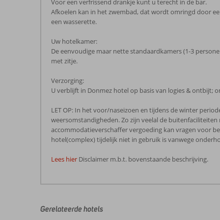
Voor een verfrissend drankje kunt u terecht in de bar.
Afkoelen kan in het zwembad, dat wordt omringd door een 
een wasserette.
Uw hotelkamer:
De eenvoudige maar nette standaardkamers (1-3 personen)
met zitje.
Verzorging:
U verblijft in Donmez hotel op basis van logies & ontbijt; o
LET OP: In het voor/naseizoen en tijdens de winter period
weersomstandigheden. Zo zijn veelal de buitenfaciliteit
accommodatieverschaffer vergoeding kan vragen voor bepaa
hotel(complex) tijdelijk niet in gebruik is vanwege onderho
Lees hier
Disclaimer m.b.t. bovenstaande beschrijving.
De
beoordelingen
zijn
door
Gerelateerde hotels
onze