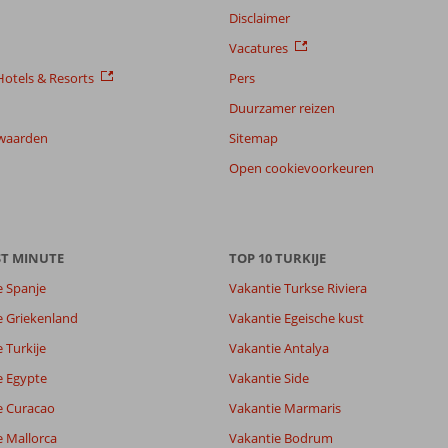
Disclaimer
Vacatures
otels & Resorts
Pers
Duurzamer reizen
waarden
Sitemap
Open cookievoorkeuren
ST MINUTE
TOP 10 TURKIJE
e Spanje
Vakantie Turkse Riviera
e Griekenland
Vakantie Egeische kust
 Turkije
Vakantie Antalya
e Egypte
Vakantie Side
e Curacao
Vakantie Marmaris
e Mallorca
Vakantie Bodrum