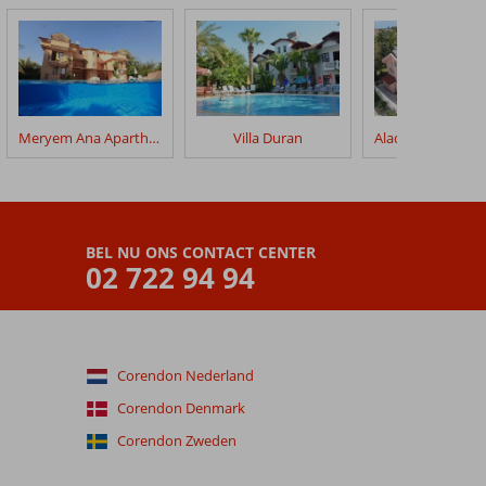
Meryem Ana Aparthotel
Villa Duran
BEL NU ONS CONTACT CENTER
02 722 94 94
Corendon Nederland
Corendon Denmark
Corendon Zweden