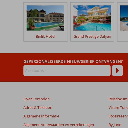
klanten
geschreven
na
hun
verblijf
in
Binlik Hotel
Grand Prestige Dalyan
Donmez
Beoordelingen
die
GEPERSONALISEERDE NIEUWSBRIEF ONTVANGEN?
ouder
zijn
dan
48
maanden
worden
Over Corendon
Reisdocum
niet
meer
Adres & Telefoon
Visum Turki
weergegeven
Algemene Informatie
Stoelreserv
om
de
Algemene voorwaarden en verzekeringen
By June
relevantie