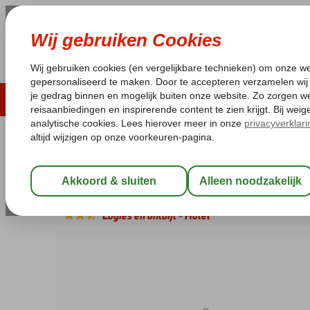
ZOMER 2026
LAST MINUTES
WIN
Pakketgarantie
Laagsteprijsgarantie*
Geen f
Turkije
Home
Egeische kust
Dalyan
Donmez
Donmez
Logies en ontbijt
-
Hotel