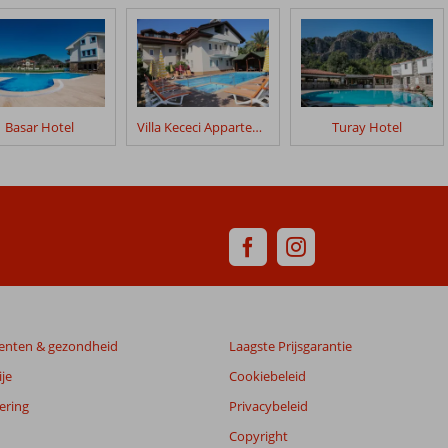
Basar Hotel
Villa Kececi Appartementen
Turay Hotel
enten & gezondheid
Laagste Prijsgarantie
je
Cookiebeleid
ering
Privacybeleid
Copyright