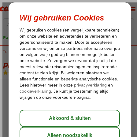
Pakketgarantie
Turkije
Home
Egeische kust
Dalyan
Palmyra
Palmyra
Logies en ontbijt
-
Hotel