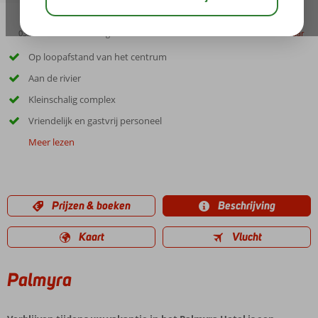
03:30
00:45
aug 33°
C
delen
bewaar
Op loopafstand van het centrum
Aan de rivier
Kleinschalig complex
Vriendelijk en gastvrij personeel
Meer lezen
Prijzen & boeken
Beschrijving
Kaart
Vlucht
Palmyra