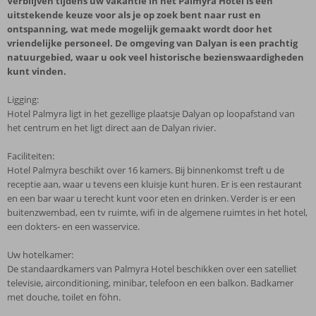
Verblijven tijdens uw vakantie in het Palmyra Hotel is een
uitstekende keuze voor als je op zoek bent naar rust en
ontspanning, wat mede mogelijk gemaakt wordt door het
vriendelijke personeel. De omgeving van Dalyan is een prachtig
natuurgebied, waar u ook veel historische bezienswaardigheden
kunt vinden.
Ligging:
Hotel Palmyra ligt in het gezellige plaatsje Dalyan op loopafstand van
het centrum en het ligt direct aan de Dalyan rivier.
Faciliteiten:
Hotel Palmyra beschikt over 16 kamers. Bij binnenkomst treft u de
receptie aan, waar u tevens een kluisje kunt huren. Er is een restaurant
en een bar waar u terecht kunt voor eten en drinken. Verder is er een
buitenzwembad, een tv ruimte, wifi in de algemene ruimtes in het hotel,
een dokters- en een wasservice.
Uw hotelkamer:
De standaardkamers van Palmyra Hotel beschikken over een satelliet
televisie, airconditioning, minibar, telefoon en een balkon. Badkamer
met douche, toilet en föhn.