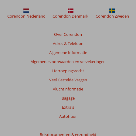
om
de
relevantie
Corendon Nederland
Corendon Denmark
Corendon Zweden
van
de
getoonde
Over Corendon
beoordelingen
Adres & Telefoon
te
garanderen.
Algemene Informatie
Meer
Algemene voorwaarden en verzekeringen
info
over
Herroepingsrecht
onze
Veel Gestelde Vragen
beoordelingen.
Vluchtinformatie
Bagage
Extra's
Autohuur
Reisdocumenten & gezondheid