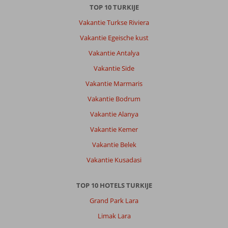
TOP 10 TURKIJE
2
uur
Vakantie Turkse Riviera
duurt
Vakantie Egeische kust
van
het
Vakantie Antalya
vliegveld
Vakantie Side
van
Bodrum
Vakantie Marmaris
naar
Vakantie Bodrum
Kusadasi.
Vrij
Vakantie Alanya
lang
Vakantie Kemer
dus.
Jammer
Vakantie Belek
dat
Vakantie Kusadasi
het
niet
bij
TOP 10 HOTELS TURKIJE
de
Grand Park Lara
informatie
over
Limak Lara
de