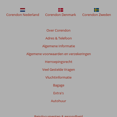
worden
niet
meer
Corendon Nederland
Corendon Denmark
Corendon Zweden
weergegeven
om
de
Over Corendon
relevantie
Adres & Telefoon
van
de
Algemene Informatie
getoonde
Algemene voorwaarden en verzekeringen
beoordelingen
te
Herroepingsrecht
garanderen.
Veel Gestelde Vragen
Meer
info
Vluchtinformatie
over
Bagage
onze
beoordelingen.
Extra's
Autohuur
Totale
score
Reisdocumenten & gezondheid