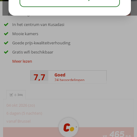
03:15
aug 31°
C
delen
bewaar
In het centrum van Kusadasi
Mooie kamers
Goede prijs-kwaliteitverhouding
Gratis wifi beschikbaar
Meer lezen
7,7
Goed
24 beoordelingen
+
04 okt 2026 (zo)
6 dagen (5 nachten)
vanaf Brussel
465
va
p.p.