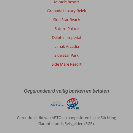
Miracle Resort
vakantie
staat.
Granada Luxury Belek
Side Star Beach
Over
Marbel
Saturn Palace
Hotel
Delphin Imperial
by
Palm
Limak Arcadia
Wings:
Side Star Park
Kleine
kamer
Side Mare Resort
maar
prima.
We
hadden
Gegarandeerd veilig boeken en betalen
een
lekkage
onder
de
wasbak
Corendon is lid van ABTO en aangesloten bij de Stichting
maar
Garantiefonds Reisgelden (SGR).
snel