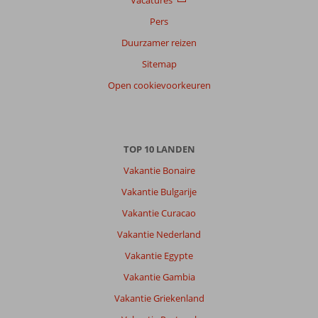
Alle
Pers
Sorteren
op
Duurzamer reizen
datum (nieuw > oud)
Sitemap
Open cookievoorkeuren
Anoniem
7,0
Nederland
Gezin met oud(ere) kind(eren)
,
25 juli 2026
TOP 10 LANDEN
Vakantie Bonaire
Over
Vakantie Bulgarije
Kusadasi-
Vakantie Curacao
Centrum:
Vakantie Nederland
Leuke
havenstad.
Vakantie Egypte
De
Vakantie Gambia
ligging
aan
Vakantie Griekenland
de