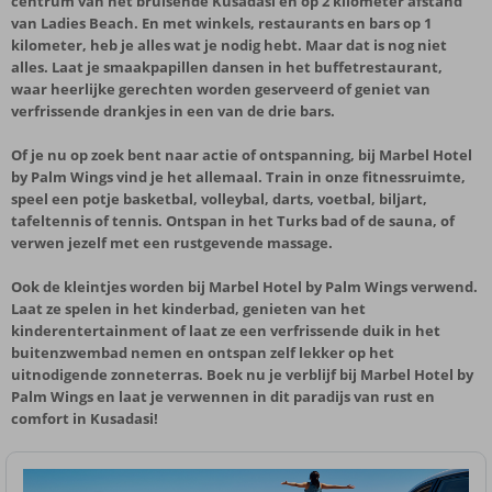
centrum van het bruisende Kusadasi en op 2 kilometer afstand
van Ladies Beach. En met winkels, restaurants en bars op 1
kilometer, heb je alles wat je nodig hebt. Maar dat is nog niet
alles. Laat je smaakpapillen dansen in het buffetrestaurant,
waar heerlijke gerechten worden geserveerd of geniet van
verfrissende drankjes in een van de drie bars.
Of je nu op zoek bent naar actie of ontspanning, bij Marbel Hotel
by Palm Wings vind je het allemaal. Train in onze fitnessruimte,
speel een potje basketbal, volleybal, darts, voetbal, biljart,
tafeltennis of tennis. Ontspan in het Turks bad of de sauna, of
verwen jezelf met een rustgevende massage.
Ook de kleintjes worden bij Marbel Hotel by Palm Wings verwend.
Laat ze spelen in het kinderbad, genieten van het
kinderentertainment of laat ze een verfrissende duik in het
buitenzwembad nemen en ontspan zelf lekker op het
uitnodigende zonneterras. Boek nu je verblijf bij Marbel Hotel by
Palm Wings en laat je verwennen in dit paradijs van rust en
comfort in Kusadasi!