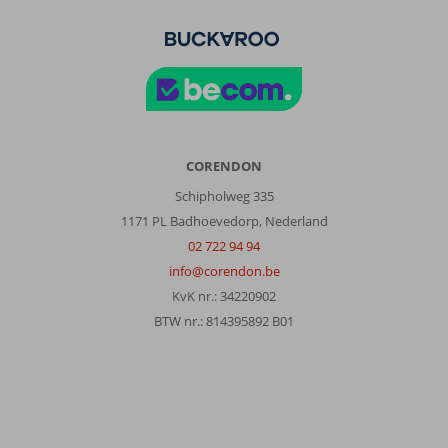
gemaakt.
Verder:
Het
eten
was
lekker
de
kamer
was
CORENDON
schoon
Schipholweg 335
de
1171 PL Badhoevedorp, Nederland
bedden
waren
02 722 94 94
comfortabel..
info@corendon.be
Het
KvK nr.: 34220902
zwembad
BTW nr.: 814395892 B01
is
wel
schoon
maar
soms
liggen
er