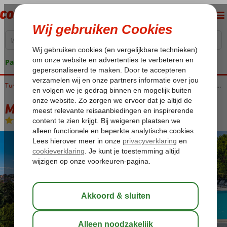
Pakketgarantie
Home
Turkije
Egeische kust
Kusadasi
Kusadasi-Centrum
Marbel Hotel by Palm Wings
Marbel Hotel by Palm Wings
All Inclusive
-
Hotel