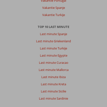
Vakantie Portugal
Grens
met
Vakantie Spanje
De
Vakantie Turkije
Griekse
eiland
Samos
TOP 10 LAST MINUTE
en
Last minute Spanje
vlakbij
de
Last minute Griekenland
oude
Last minute Turkije
stad
Efes
Last minute Egypte
is
Last minute Curacao
super
handig.
Last minute Mallorca
Wel
Last minute Ibiza
goed
om
Last minute Kreta
te
Last minute Sicilie
weten
dat
Last minute Sardinie
de
transfer