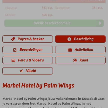
Augustus
513
p.p.
September
381
p.p.
Oktober
408
p.p.
Bekijk beschikbaarheid
Prijzen & boeken
Beschrijving
Beoordelingen
Activiteiten
Foto's & Video's
Kaart
Vlucht
Marbel Hotel by Palm Wings
Marbel Hotel by Palm Wings: jouw vakantieoase in Kusadasi! Laat
je verrassen door het Marbel Hotel by Palm Wings, in het