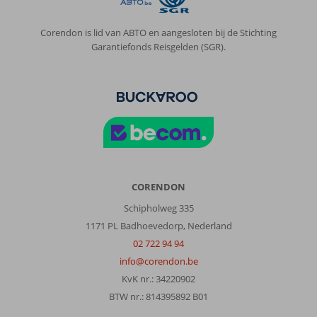
omgeving
van
Corendon is lid van ABTO en aangesloten bij de Stichting
Ladies
Garantiefonds Reisgelden (SGR).
beach
is
erg
mooi
en
je
kunt
er
dan
ook
CORENDON
leuk
Schipholweg 335
zwemmen.
Fijn
1171 PL Badhoevedorp, Nederland
strand
02 722 94 94
om
info@corendon.be
een
KvK nr.: 34220902
middag
naar
BTW nr.: 814395892 B01
toe