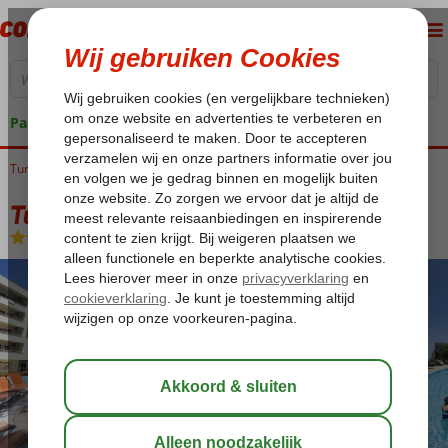
Pakketgarantie
Turkije
Home
Egeische kust
Kusadasi
Ladies Beach
Tuntas Family Suites
Tuntas Family Suites
Logies
-
Appartement