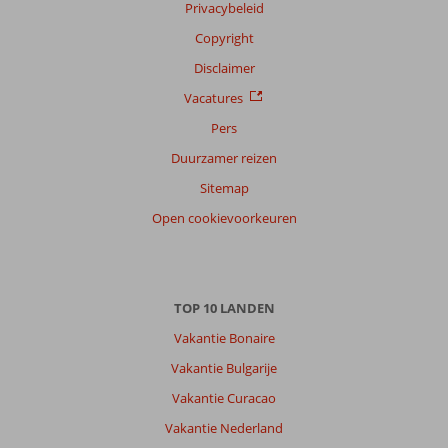
Privacybeleid
Filter
reisgezelschap
Copyright
Alle
Disclaimer
Sorteren
Vacatures
op
Pers
datum (nieuw > oud)
Duurzamer reizen
Sitemap
Bianca
7,0
Open cookievoorkeuren
Nederland
Met partner
,
19 juli 2025
TOP 10 LANDEN
Over
Vakantie Bonaire
Ladies
Beach:
Vakantie Bulgarije
Heerlijk
Vakantie Curacao
hotel,
Vakantie Nederland
vriendelijk