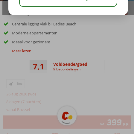
03:15
aug 31°
C
delen
bewaar
Centrale ligging vlak bij Ladies Beach
Moderne appartementen
Ideaal voor gezinnen!
Meer lezen
7,1
Voldoende/goed
9 beoordelingen
+
26 aug 2026 (wo)
8 dagen (7 nachten)
vanaf Brussel
399
va
p.p.