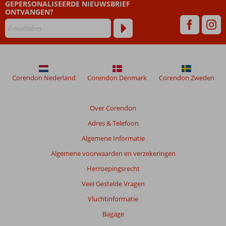
GEPERSONALISEERDE NIEUWSBRIEF
dan
ONTVANGEN?
48
maanden
worden
niet
meer
weergegeven
om
Corendon Nederland
Corendon Denmark
Corendon Zweden
de
relevantie
van
Over Corendon
de
Adres & Telefoon
getoonde
beoordelingen
Algemene Informatie
te
Algemene voorwaarden en verzekeringen
garanderen.
Meer
Herroepingsrecht
info
Veel Gestelde Vragen
over
onze
Vluchtinformatie
beoordelingen.
Bagage