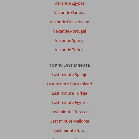
personeel.
Vakantie Egypte
Prima
Vakantie Gambia
restaurant.
Ligging
Vakantie Griekenland
is
Vakantie Portugal
prima,
de
Vakantie Spanje
heuvel
Vakantie Turkije
omlaag
naar
het
TOP 10 LAST MINUTE
strand
Last minute Spanje
is
pittig
Last minute Griekenland
en
Last minute Turkije
ook
de
Last minute Egypte
reden
Last minute Curacao
waarom
wij
Last minute Mallorca
maar
Last minute Ibiza
1
keer