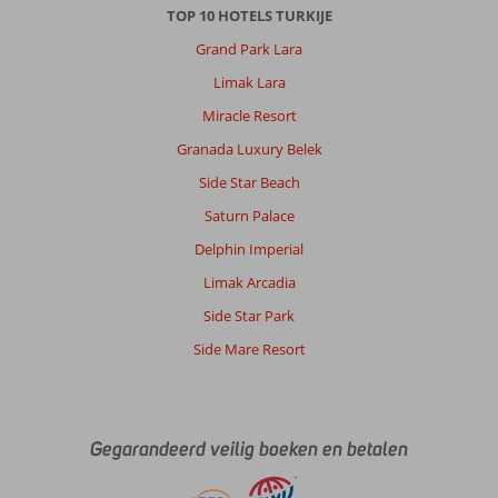
voor
TOP 10 HOTELS TURKIJE
je
Grand Park Lara
gezorgd
wordt.
Limak Lara
Miracle Resort
Algemene indruk
7
Eten
7
Ligging
6
Kamers
8
Granada Luxury Belek
Service
7
Kindvriendelijk
-
Side Star Beach
Prijs/kwaliteit
7
Wifi kwaliteit
4
Saturn Palace
Delphin Imperial
Robin
6,0
Limak Arcadia
Nederland
Met partner
Side Star Park
,
Side Mare Resort
30 mei 2025
Over
Ladies
Gegarandeerd veilig boeken en betalen
Beach:
De