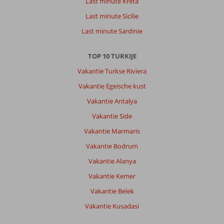
Last minute Kreta
naar
Last minute Sicilie
de
boulevard
Last minute Sardinie
gelopen
zijn
TOP 10 TURKIJE
Over
Vakantie Turkse Riviera
Tuntas
Vakantie Egeische kust
Family
Suites:
Vakantie Antalya
Hotel
Vakantie Side
tuntas
familie
Vakantie Marmaris
suites
Vakantie Bodrum
is
een
Vakantie Alanya
prima
Vakantie Kemer
hotel,
waar
Vakantie Belek
met
Vakantie Kusadasi
alle
vriendelijkheid