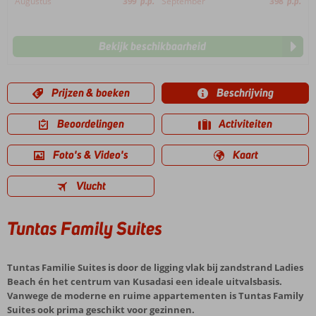
Augustus
399
p.p.
September
398
p.p.
Bekijk beschikbaarheid
Prijzen & boeken
Beschrijving
Beoordelingen
Activiteiten
Foto's & Video's
Kaart
Vlucht
Tuntas Family Suites
Tuntas Familie Suites is door de ligging vlak bij zandstrand Ladies
Beach én het centrum van Kusadasi een ideale uitvalsbasis.
Vanwege de moderne en ruime appartementen is Tuntas Family
Suites ook prima geschikt voor gezinnen.