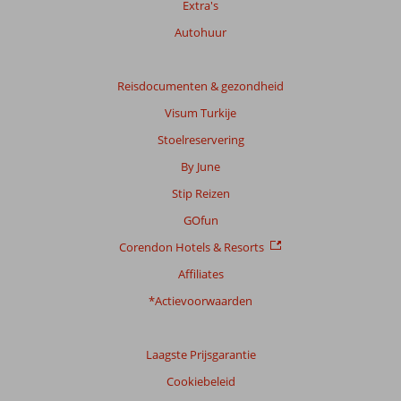
Extra's
Totale
score
Autohuur
Gebaseerd
op:
Reisdocumenten & gezondheid
9
Visum Turkije
beoordelingen
Stoelreservering
By June
Scoreverdeling
Stip Reizen
Algemene indruk
7,1
Eten
7,6
Ligging
7,4
Kamers
6,2
GOfun
Service
8,3
Kindvriendelijk
6,5
Corendon Hotels & Resorts
Prijs/kwaliteit
6,6
Wifi kwaliteit
3,7
Affiliates
Ervaringen
*Actievoorwaarden
van
onze
klanten
Laagste Prijsgarantie
Taal
Cookiebeleid
Nederlands (BE + NL) (6)