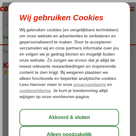
Pakketgarantie
Home
Turkije
Egeische kust
Marmaris
Marmaris-Centrum
Karakas Appartementen
Karakas Appartementen
Logies
-
Appartement