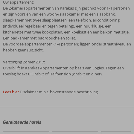
Uw appartement:
De 2-kamerappartementen van Karakas zijn geschikt voor 1-4 personen
en zijn voorzien van een woon-/slaapkamer met een slaapbank,
slaapkamer met twee slaapplaatsen, een telefoon, airconditioning
(individueel regelbaar en tegen betaling), een huurkluisje, een
kitchenette met twee kookplaten, een koelkast en een balkon met zitje.
Een badkamer met bad/douche en toilet.
De voordeelappartementen (1-4 personen) liggen onder straatniveau en
hebben geen (uit)zicht.
Verzorging Zomer 2017:
U verblijft in Karakas Appartementen op basis van Logies. Tegen een
toeslag boekt u Ontbijt of Halfpension (ontbijt en diner).
Lees hier
Disclaimer m.b.t. bovenstaande beschrijving.
De
beoordelingen
zijn
door
Gerelateerde hotels
onze
klanten