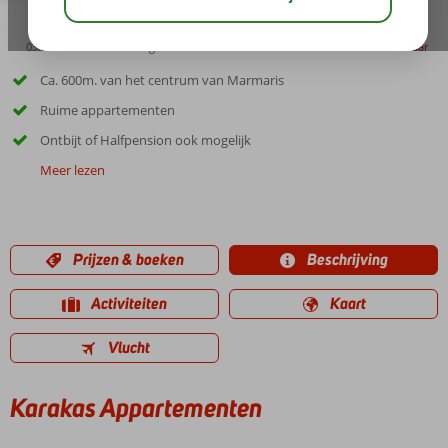
03:30
01:30
aug 33°
C
delen
bewaar
Ca. 600m. van het centrum van Marmaris
Ruime appartementen
Ontbijt of Halfpension ook mogelijk
Meer lezen
Prijzen & boeken
Beschrijving
Activiteiten
Kaart
Vlucht
Karakas Appartementen