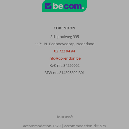
CORENDON
Schipholweg 335
1171 PL Badhoevedorp, Nederland
02 722 94 94
info@corendon.be
KvK nr.: 34220902
BTW nr.: 814395892 B01
TourWeb
©
accommodation-1579
| accommodationId=1579