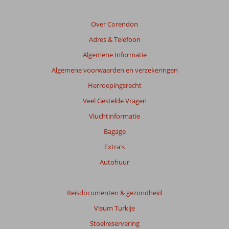
relevantie
van
de
Over Corendon
getoonde
Adres & Telefoon
beoordelingen
te
Algemene Informatie
garanderen.
Algemene voorwaarden en verzekeringen
Meer
info
Herroepingsrecht
over
Veel Gestelde Vragen
onze
beoordelingen.
Vluchtinformatie
Bagage
Extra's
Autohuur
Reisdocumenten & gezondheid
Visum Turkije
Stoelreservering