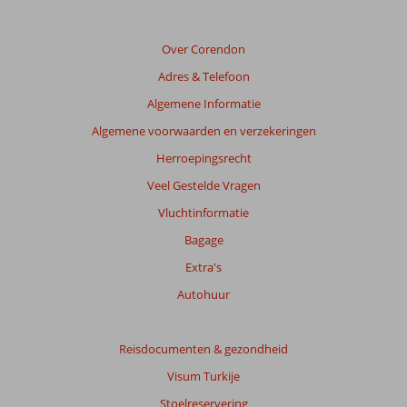
relevantie
van
de
Over Corendon
getoonde
Adres & Telefoon
beoordelingen
te
Algemene Informatie
garanderen.
Algemene voorwaarden en verzekeringen
Meer
info
Herroepingsrecht
over
Veel Gestelde Vragen
onze
beoordelingen.
Vluchtinformatie
Bagage
Totale
Extra's
score
Autohuur
Gebaseerd
op:
176
Reisdocumenten & gezondheid
beoordelingen
Visum Turkije
Stoelreservering