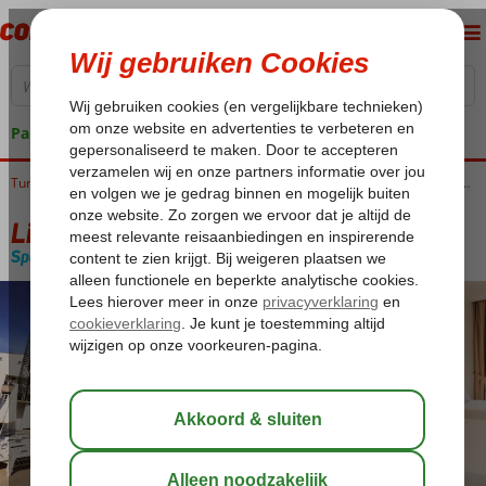
Pakketgarantie
Turkije
Home
Egeische kust
Marmaris
Marmaris-Centrum
Liman Appartementen
Liman Appartementen
Special category
Logies
-
Appartement