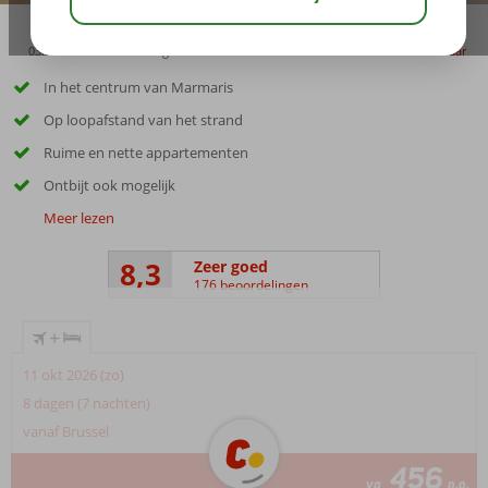
03:30
01:30
aug 33°
C
delen
bewaar
In het centrum van Marmaris
Op loopafstand van het strand
Ruime en nette appartementen
Ontbijt ook mogelijk
Meer lezen
8,3
Zeer goed
176 beoordelingen
+
11 okt 2026 (zo)
8 dagen (7 nachten)
vanaf Brussel
456
va
p.p.