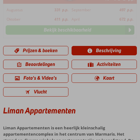
Augustus
331
p.p.
September
497
p.p.
Oktober
411
p.p.
April
672
p.p.
Bekijk beschikbaarheid
Prijzen & boeken
Beschrijving
Beoordelingen
Activiteiten
Foto's & Video's
Kaart
Vlucht
Liman Appartementen
Liman Appartementen is een heerlijk kleinschalig
appartementencomplex in het centrum van Marmaris. Het