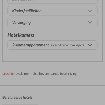
Kinderfaciliteiten
Verzorging
Hotelkamers
2-kamerappartement
Geschikt voor max 4 pers.
Lees hier
Disclaimer m.b.t. bovenstaande beschrijving.
De
beoordelingen
zijn
door
Gerelateerde hotels
onze