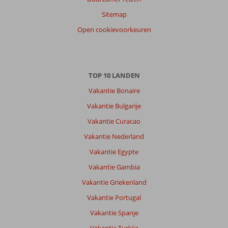
Anoniem
8,0
Sitemap
Nederland
Open cookievoorkeuren
Gezin met jong(e) kind(eren)
,
21 juli 2026
Over
TOP 10 LANDEN
Marmaris-
Vakantie Bonaire
Centrum:
Vakantie Bulgarije
Er
is
Vakantie Curacao
genoeg
Vakantie Nederland
te
doen
Vakantie Egypte
in
Vakantie Gambia
Marmaris.
Het
Vakantie Griekenland
strand(halve
Vakantie Portugal
grindbak)
was
Vakantie Spanje
leuk.