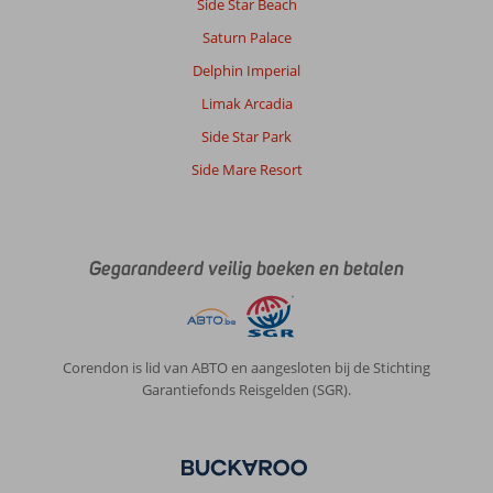
Side Star Beach
knus
hotel
Saturn Palace
met
Delphin Imperial
een
lekker
Limak Arcadia
zwembadje.
Side Star Park
De
kamers
Side Mare Resort
zijn
oke
daar
is
Gegarandeerd veilig boeken en betalen
alles
mee
gezegd.
Het
meeste
Corendon is lid van ABTO en aangesloten bij de Stichting
personeel
Garantiefonds Reisgelden (SGR).
is
heel
aardig
en