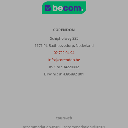
bij
aankomst
en
vertrek
brengen
nemen
CORENDON
hun
Schipholweg 335
de
1171 PL Badhoevedorp, Nederland
koffers
mee
02 722 94 94
dus
info@corendon.be
erg
KvK nr.: 34220902
goede
BTW nr.: 814395892 B01
service.
Je
moet
bij
voorkeur
zeker
aangeven
dat
TourWeb
je
©
niet
accommodation-8501
| accommodationId=8501