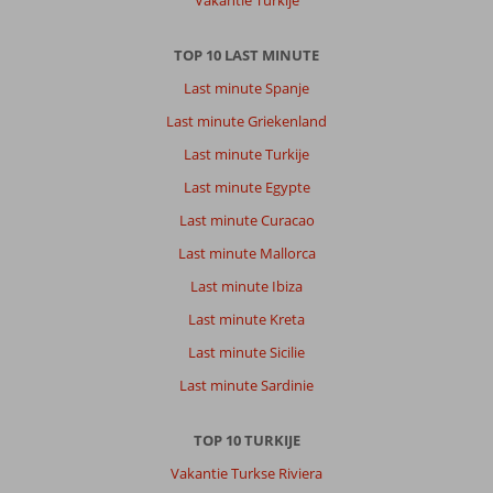
Vakantie Turkije
De
binnenstad
ook
TOP 10 LAST MINUTE
wel
Last minute Spanje
leuk
om
Last minute Griekenland
te
Last minute Turkije
shoppen
maar
Last minute Egypte
het
Last minute Curacao
eten
en
Last minute Mallorca
drinken
Last minute Ibiza
was
echt
Last minute Kreta
belachelijk
Last minute Sicilie
duur
een
Last minute Sardinie
biertje
was
TOP 10 TURKIJE
makkelijk
9
Vakantie Turkse Riviera
a