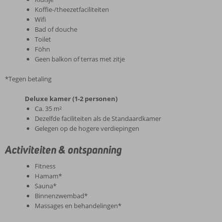
Koffie-/theezetfaciliteiten
Wifi
Bad of douche
Toilet
Föhn
Geen balkon of terras met zitje
*Tegen betaling
Deluxe kamer (1-2 personen)
Ca. 35 m²
Dezelfde faciliteiten als de Standaardkamer
Gelegen op de hogere verdiepingen
Activiteiten & ontspanning
Fitness
Hamam*
Sauna*
Binnenzwembad*
Massages en behandelingen*