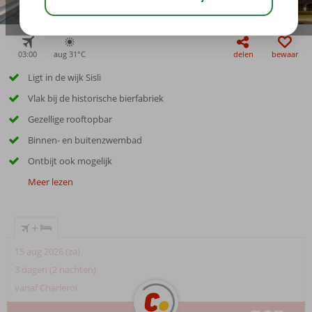
03:00
aug 31°
C
delen
bewaar
Ligt in de wijk Sisli
Vlak bij de historische bierfabriek
Gezellige rooftopbar
Binnen- en buitenzwembad
Ontbijt ook mogelijk
Meer lezen
+
15 aug 2026 (za)
3 dagen (2 nachten)
vanaf Charleroi