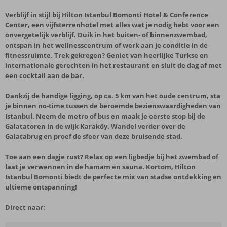
Verblijf in stijl bij Hilton Istanbul Bomonti Hotel & Conference
Center, een vijfsterrenhotel met alles wat je nodig hebt voor een
onvergetelijk verblijf. Duik in het buiten- of binnenzwembad,
ontspan in het wellnesscentrum of werk aan je conditie in de
fitnessruimte. Trek gekregen? Geniet van heerlijke Turkse en
internationale gerechten in het restaurant en sluit de dag af met
een cocktail aan de bar.
Dankzij de handige ligging, op ca. 5 km van het oude centrum, sta
je binnen no-time tussen de beroemde bezienswaardigheden van
Istanbul. Neem de metro of bus en maak je eerste stop bij de
Galatatoren in de wijk Karaköy. Wandel verder over de
Galatabrug en proef de sfeer van deze bruisende stad.
Toe aan een dagje rust? Relax op een ligbedje bij het zwembad of
laat je verwennen in de hamam en sauna. Kortom, Hilton
Istanbul Bomonti biedt de perfecte mix van stadse ontdekking en
ultieme ontspanning!
Direct naar: