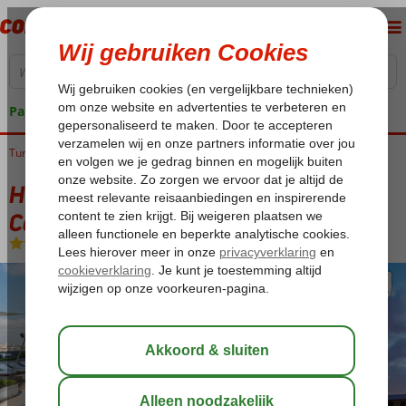
Pakketgarantie
Turkije
Home
Istanbul
Sisli
Hilton Istanbul Bomonti Hotel & Conference Center
Hilton Istanbul Bomonti Hotel &
Conference Center
Logies
-
Hotel