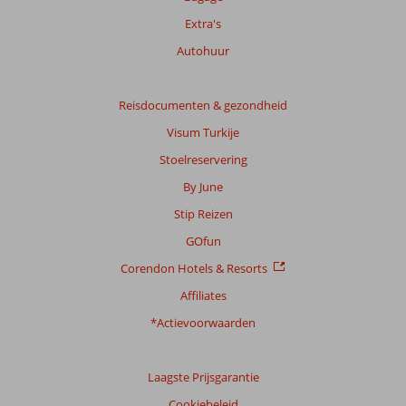
info
over
Extra's
onze
Autohuur
beoordelingen.
Reisdocumenten & gezondheid
Visum Turkije
Stoelreservering
By June
Stip Reizen
GOfun
Corendon Hotels & Resorts
Affiliates
*Actievoorwaarden
Laagste Prijsgarantie
Cookiebeleid