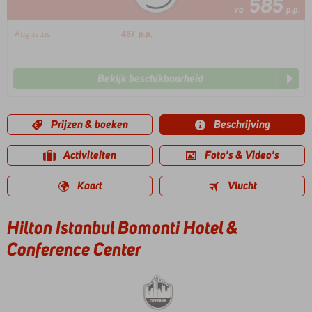
585
va
p.p.
Augustus
487
p.p.
Bekijk beschikbaarheid
Prijzen & boeken
Beschrijving
Activiteiten
Foto's & Video's
Kaart
Vlucht
Hilton Istanbul Bomonti Hotel &
Conference Center