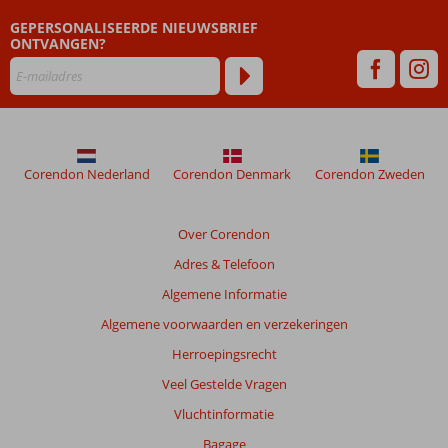
GEPERSONALISEERDE NIEUWSBRIEF
Beoordelingen
ONTVANGEN?
die
ouder
zijn
dan
48
maanden
worden
Corendon Nederland
Corendon Denmark
Corendon Zweden
niet
meer
weergegeven
Over Corendon
om
Adres & Telefoon
de
relevantie
Algemene Informatie
van
Algemene voorwaarden en verzekeringen
de
getoonde
Herroepingsrecht
beoordelingen
Veel Gestelde Vragen
te
garanderen.
Vluchtinformatie
Meer
Bagage