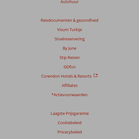
Autohuur
de
relevantie
van
Reisdocumenten & gezondheid
de
getoonde
Visum Turkije
beoordelingen
Stoelreservering
te
garanderen.
By June
Meer
Stip Reizen
info
over
GOfun
onze
Corendon Hotels & Resorts
beoordelingen.
Affiliates
*Actievoorwaarden
Laagste Prijsgarantie
Cookiebeleid
Privacybeleid