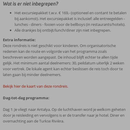
Wat is er niet inbegrepen?
Het excursiepakket t.w.v. € 169,- (optioneel en contant te betalen
bij aankomst). Het excursiepakket is inclusief: alle entreegelden -
lunches - diners - fooien voor de bellboys (in restaurants/hotels).
Alle drankjes bij ontbijt/lunch/diner zijn niet inbegrepen.
Extra informatie:
Deze rondreis is niet geschikt voor kinderen. Om organisatorische
redenen kan de route en volgorde van het programma zoals
beschreven worden aangepast. De inhoud blijft echter te allen tijde
gelijk. Het minimum aantal deelnemers: 30, peildatum uiterlijk 2 weken
voor vertrek. De lokale agent kan echter beslissen de reis toch door te
laten gaan bij minder deelnemers.
Bekijk hier de kaart van deze rondreis.
Dag-tot-dag programma:
Dag 1: Je vliegt naar Antalya. Op de luchthaven word je welkom geheten
door je reisleiding en vervolgens is er de transfer naar je hotel. Diner en
overnachting aan de Turkse Rivièra.