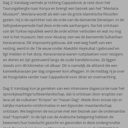
Dag 2: Vandaag vertrekt je richting Cappadocië. Je reist door het
Taurusgebergte naar Konya en brengt een bezoek aan het “Mevlana
Museum“. Mevlana wordt als één van de grote islamitische filosofen
gezien. Hij is de oprichter van de orde van de dansende Derwisjen. In de
Seltsjoekenperiode had deze orde vele aanhangers. Na het ontstaan
van de Turkse republiek werd de orde echter verboden en wat nu nog
rest is het museum. Net voor Aksaray zien we de beroemde Sultanhan-
Keravanserai. Dit imposante gebouw, dat veel weg heeft van een
vesting, werd in de 13e eeuw onder Alaeddin Keykubat I gebouwd en
ligt midden in het dorp. Keravanserai waren rustplaatsen voor reizigers
en dieren en zijn gesitueerd langs de oude handelsroutes. Ze liggen
steeds zo’n 40 kilometer uit elkaar. Dit is namelijk de afstand die een
kameelkaravaan per dag ongeveer kon afleggen. In de middag rij je over
de hoogvlakte verder naar Cappadocië voor diner en overnachting.
Dag 3: Vandaag kun je genieten van een intensieve dagexcursie naar het
sprookjesachtige tufsteenlandschap, dat is ontstaan door erupties van
lava uit de vulkanen “Erciyes“ en “Hasan Dag“. Mede door erosie zijn er
talrijke markante rotsformaties in een bijzonder maanlandschap
ontstaan. We beginnen de excursie met een bezoek aan de onderaardse
stad “Kaymakli“. In de tijd van de Arabische belegering hebben de
bewoners hun toevlucht gezocht en gevonden in deze ondergrondse