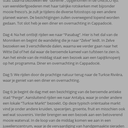
stad. Daarna bezoeken we “Göreme“, opgenomen in de UNESCO lijst
van werelderfgoederen met haar talrijke rotskerken met bijzonder
mooie fresco’s. Je zult je tijdens de diverse fotostops op een andere
planeet wanen. De bezichtigingen zullen overwegend lopend worden
gedaan. Tot slot heb je een diner en overnachting in Cappadocië.
Dag 4: Na het ontbijt rijden we naar “Pasabag“. Hier is het dal van de
Monniken en begint de wandeling die je naar “Zelve“ leidt. In Zelve
bezoeken we 3 verschillende dalen, waarna we verder gaan naar het
Witte Dal of het dal waar de beroemde kameel van tufsteen te zien is.
Aan het einde van de middag staat een bezoek aan een tapijtknoperij
op het programma. Diner en overnachting in Cappadocië.
Dag 5: We rijden door de prachtige natuur terug naar de Turkse Rivièra,
waar je geniet van een diner en overnachting.
Dag 6: Je begint de dag met een bezichtiging van de beroemde antieke
stad “Perge“. Aansluitend rijden we naar Antalya, waar je onder andere
een lokale “Turkse Markt“ bezoekt. Op deze typisch oriëntaalse markt
vind je onder andere kruiden, specerijen, groente, fruit en misschien ook
wel wat souvenirs. Verder brengen we een bezoek aan een betoverend
mooie waterval. In de loop van de middag komen we aan in een
juwelierscentrum, waar je de vervaardiging van handgemaakte sieraden