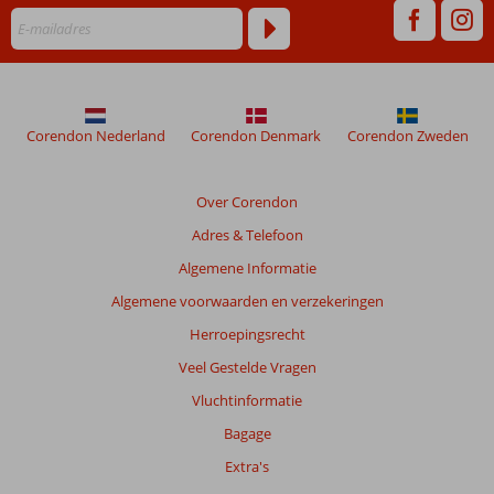
hun
verblijf
in
Rondreis
Cappadocië
&
Corendon Nederland
Corendon Denmark
Corendon Zweden
Ali
Bey
Club
Over Corendon
Adres & Telefoon
Beoordelingen
die
Algemene Informatie
ouder
Algemene voorwaarden en verzekeringen
zijn
dan
Herroepingsrecht
48
Veel Gestelde Vragen
maanden
worden
Vluchtinformatie
niet
Bagage
meer
weergegeven
Extra's
om