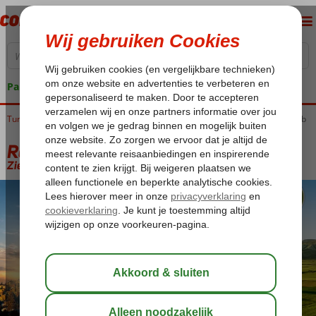
Pakketgarantie
Turkije
Home
Rondreizen
Rondreizen Turkije
Rondreis Cappadocië & Ali Bey Club
Rondreis Cappadocië & Ali Bey Club
Zie beschrijving
-
Hotel